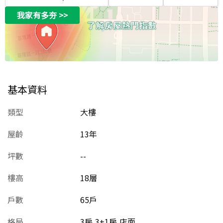
我家有多夯
>>
基本資料
類型
大樓
屋齡
13
年
坪數
--
樓高
18層
戶數
65戶
格局
3房,3+1房,店面