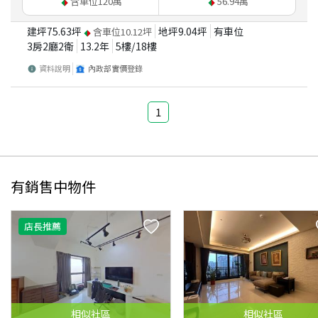
含車位
120
萬
56.94
萬
建坪
75.63
坪
地坪
9.04
坪
有車位
含車位
10.12
坪
3房2廳2衛
13.2
年
5
樓/
18
樓
資料說明
內政部實價登錄
1
有銷售中物件
店長推薦
相似
社區
相似
社區