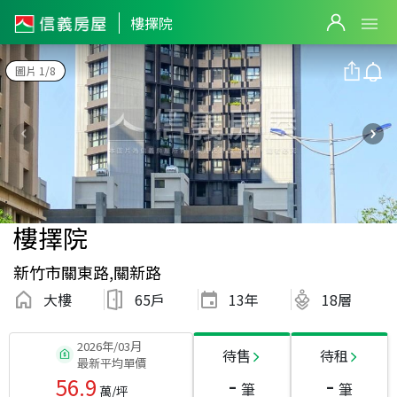
樓擇院
圖片 1/8
樓擇院
新竹市關東路,關新路
大樓
65戶
13
年
18層
2026年/03月
待售
待租
最新平均單價
-
-
56.9
筆
筆
萬/坪