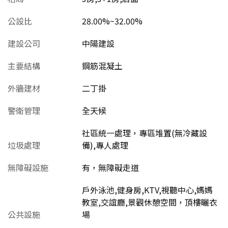
公設比
28.00%~32.00%
建設公司
中陽建設
主要結構
鋼筋混凝土
外牆建材
二丁掛
警衛管理
全天候
社區統一處理，專區堆置(無冷藏設
垃圾處理
備),專人處理
無障礙設施
有，無障礙走道
戶外泳池,健身房,KTV,視聽中心,媽媽
教室,交誼廳,景觀休憩空間，頂樓曬衣
公共設施
場