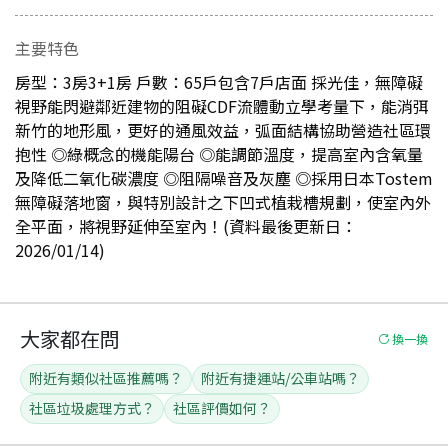
主要特色
房型：3房3+1房 戶數：65戶包含7戶店面 採光佳，無障礙
視野能閃避鄰近建物的阻礙CDF流體動立學考量下，能消弭
新竹的地形風，更好的通風效益，弧面結構協助營造社區環
抱性 ◎綠概念的機能陽台 ◎能調節溫度，提高室內含氧量
及降低二氧化碳濃度 ◎阻隔噪音及灰塵 ◎採用日本Tostem
無障礙落地窗，與特別設計之下凹式植栽槽規劃，使室內外
全平面，將視野延伸至室內！(資料最後更新日：
2026/01/14)
大家都在問
換一換
附近有類似社區推薦嗎？
附近有捷運站/公車站嗎？
社區垃圾處理方式？
社區評價如何？