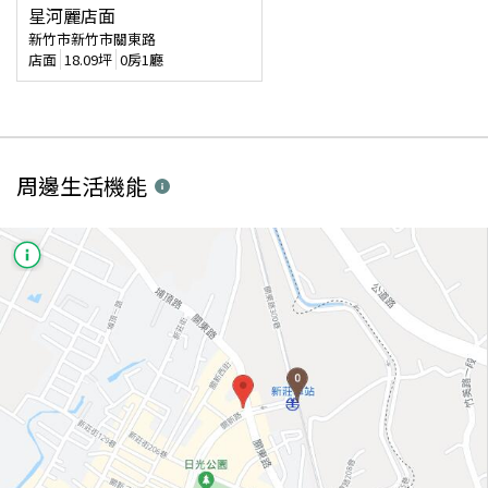
星河麗店面
新竹市新竹市關東路
店面
18.09
坪
0房1廳
周邊生活機能