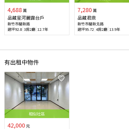
4,688
7,280
萬
萬
品藏星河麗露台戶
品藏君鼎
新竹市關新路
新竹市關新北路
建坪
92.8
3房2廳
12.7年
建坪
95.72
4房2廳
13.9年
有出租中物件
相似
社區
42,000
元