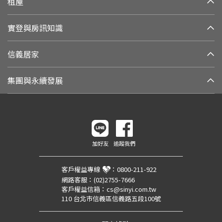
租屋
實登與房訊知識
信義居家
集團與永續發展
加好友
追蹤我們
客戶權益專線
：
0800-211-922
網路客服：
(02)2755-7666
客戶權益信箱：
cs@sinyi.com.tw
110 台北市信義區信義路五段100號