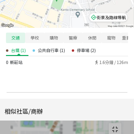
街景及路線導航
交通
學校
購物
醫療
休閒
寵物
重要
台鐵
(
1
)
公共自行車
(
1
)
停車場
(
2
)
0
新莊站
1.6
分鐘 /
126m
相似社區/商辦