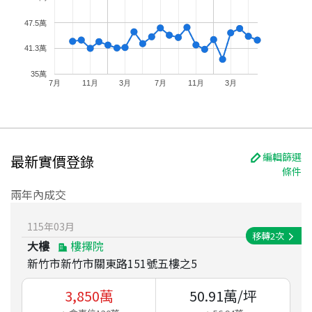
47.5萬
41.3萬
35萬
7月
11月
3月
7月
11月
3月
編輯篩選
最新實價登錄
條件
兩年內成交
115
年
03
月
移轉
2
次
大樓
樓擇院
新竹市新竹市關東路151號五樓之5
3,850
萬
50.91
萬/坪