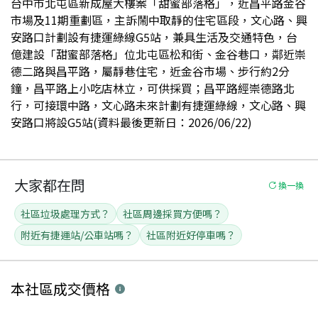
台中市北屯區新成屋大樓案「甜蜜部落格」，近昌平路金谷
市場及11期重劃區，主訴鬧中取靜的住宅區段，文心路、興
安路口計劃設有捷運綠線G5站，兼具生活及交通特色，台
億建設「甜蜜部落格」位北屯區松和街、金谷巷口，鄰近崇
德二路與昌平路，屬靜巷住宅，近金谷市場、步行約2分
鐘，昌平路上小吃店林立，可供採買；昌平路經崇德路北
行，可接環中路，文心路未來計劃有捷運綠線，文心路、興
安路口將設G5站(資料最後更新日：2026/06/22)
大家都在問
換一換
社區垃圾處理方式？
社區周邊採買方便嗎？
附近有捷運站/公車站嗎？
社區附近好停車嗎？
本社區
成交價格