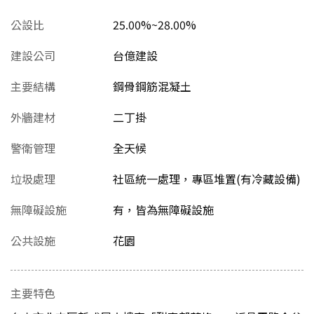
公設比
25.00%~28.00%
建設公司
台億建設
主要結構
鋼骨鋼筋混凝土
外牆建材
二丁掛
警衛管理
全天候
垃圾處理
社區統一處理，專區堆置(有冷藏設備)
無障礙設施
有，皆為無障礙設施
公共設施
花園
主要特色