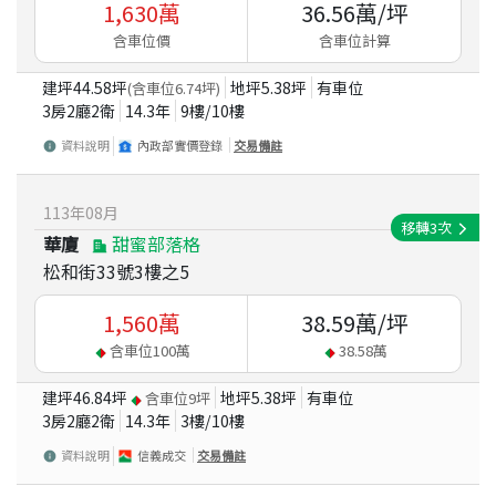
1,630
萬
36.56
萬/坪
含車位價
含車位計算
建坪
44.58
坪
地坪
5.38
坪
有車位
(含車位
6.74
坪)
3房2廳2衛
14.3
年
9
樓/
10
樓
資料說明
內政部實價登錄
交易備註
113
年
08
月
移轉
3
次
華廈
甜蜜部落格
松和街33號3樓之5
1,560
萬
38.59
萬/坪
含車位
100
萬
38.58
萬
建坪
46.84
坪
地坪
5.38
坪
有車位
含車位
9
坪
3房2廳2衛
14.3
年
3
樓/
10
樓
資料說明
信義成交
交易備註