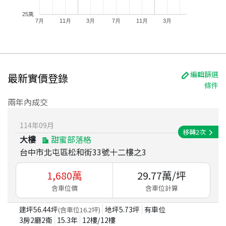
25萬
7月
11月
3月
7月
11月
3月
編輯篩選
最新實價登錄
條件
兩年內成交
114
年
09
月
移轉
2
次
大樓
甜蜜部落格
台中市北屯區松和街33號十二樓之3
1,680
萬
29.77
萬/坪
含車位價
含車位計算
建坪
56.44
坪
地坪
5.73
坪
有車位
(含車位
16.2
坪)
3房2廳2衛
15.3
年
12
樓/
12
樓