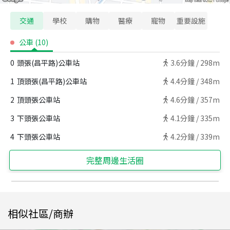
交通
學校
購物
醫療
寵物
重要設施
公車
(
10
)
0
頭張(昌平路)公車站
3.6
分鐘 /
298m
1
頂頭張(昌平路)公車站
4.4
分鐘 /
348m
2
頂頭張公車站
4.6
分鐘 /
357m
3
下頭張公車站
4.1
分鐘 /
335m
4
下頭張公車站
4.2
分鐘 /
339m
完整周邊生活圈
相似社區/商辦