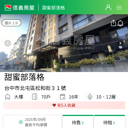
甜蜜部落格
圖片 1/8
甜蜜部落格
台中市北屯區松和街３１號
大樓
70戶
16
年
10、12層
♥️ 有
5
人收藏
2025年/09月
待售
待租
最新平均單價