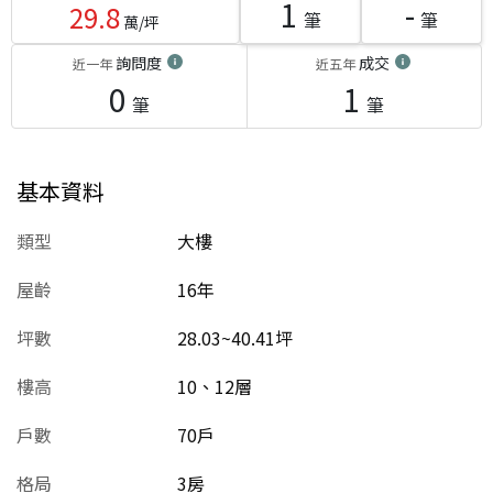
1
-
29.8
筆
筆
萬/坪
詢問度
成交
近一年
近五年
0
1
筆
筆
基本資料
類型
大樓
屋齡
16
年
坪數
28.03~40.41坪
樓高
10、12層
戶數
70戶
格局
3房