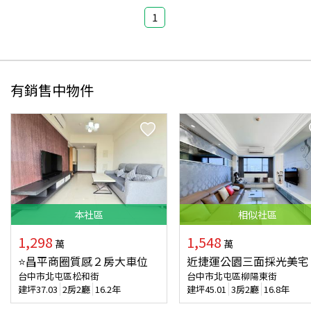
1
有銷售中物件
本
社區
相似
社區
1,298
1,548
萬
萬
⭐昌平商圈質感２房大車位
近捷運公園三面採光美宅
台中市北屯區松和街
台中市北屯區柳陽東街
建坪
37.03
2房2廳
16.2年
建坪
45.01
3房2廳
16.8年