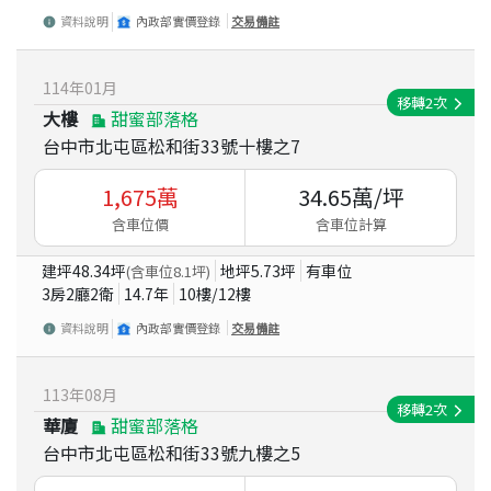
資料說明
內政部實價登錄
交易備註
114
年
01
月
移轉
2
次
大樓
甜蜜部落格
台中市北屯區松和街33號十樓之7
1,675
萬
34.65
萬/坪
含車位價
含車位計算
建坪
48.34
坪
地坪
5.73
坪
有車位
(含車位
8.1
坪)
3房2廳2衛
14.7
年
10
樓/
12
樓
資料說明
內政部實價登錄
交易備註
113
年
08
月
移轉
2
次
華廈
甜蜜部落格
台中市北屯區松和街33號九樓之5