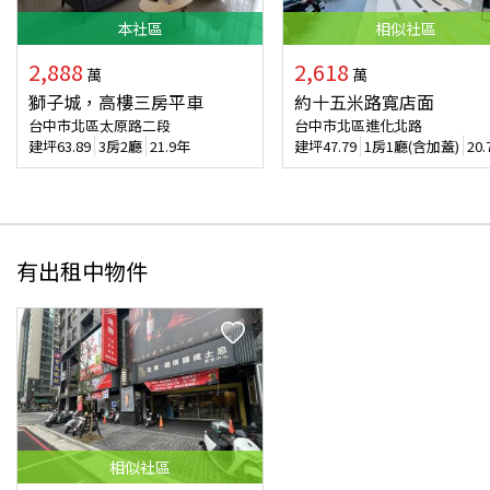
本
社區
相似
社區
2,888
2,618
萬
萬
獅子城，高樓三房平車
約十五米路寬店面
台中市北區太原路二段
台中市北區進化北路
建坪
63.89
3房2廳
21.9年
建坪
47.79
1房1廳(含加蓋)
20
有出租中物件
相似
社區