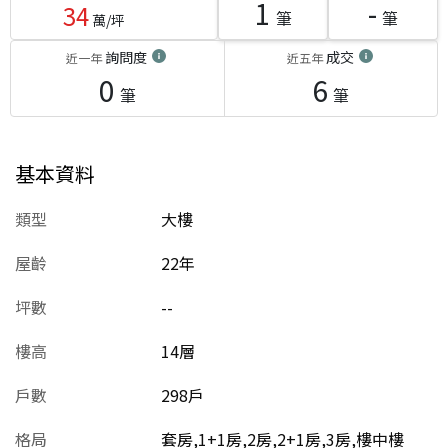
1
-
34
筆
筆
萬/坪
詢問度
成交
近一年
近五年
0
6
筆
筆
基本資料
類型
大樓
屋齡
22
年
坪數
--
樓高
14層
戶數
298戶
格局
套房,1+1房,2房,2+1房,3房,樓中樓