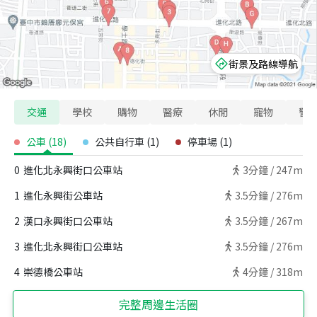
街景及路線導航
交通
學校
購物
醫療
休閒
寵物
警
公車
(
18
)
公共自行車
(
1
)
停車場
(
1
)
0
進化北永興街口公車站
3
分鐘 /
247m
1
進化永興街公車站
3.5
分鐘 /
276m
2
漢口永興街口公車站
3.5
分鐘 /
267m
3
進化北永興街口公車站
3.5
分鐘 /
276m
4
崇德橋公車站
4
分鐘 /
318m
完整周邊生活圈