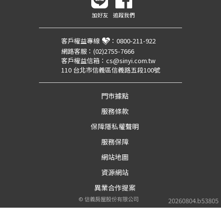
加好友
追蹤我們
客戶權益專線
：
0800-211-922
網路客服：
(02)2755-7666
客戶權益信箱：
cs@sinyi.com.tw
110 台北市信義區信義路五段100號
門市據點
服務條款
保障隱私權聲明
服務保障
網站地圖
資源網站
異業合作提案
©
信義房屋股份有限公司
20260804.b53805