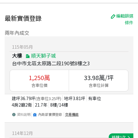
編輯篩選
最新實價登錄
條件
兩年內成交
115
年
05
月
大樓
順天獅子城
台中市北區太原路二段190號8樓之3
1,250
萬
33.98
萬/坪
含車位價
含車位計算
建坪
36.79
坪
地坪
3.81
坪
有車位
(含車位
3.25
坪)
4房2廳2衛
21.7
年
8
樓/
14
樓
資料說明
內政部實價登錄
交易備註
114
年
12
月
移轉
2
次