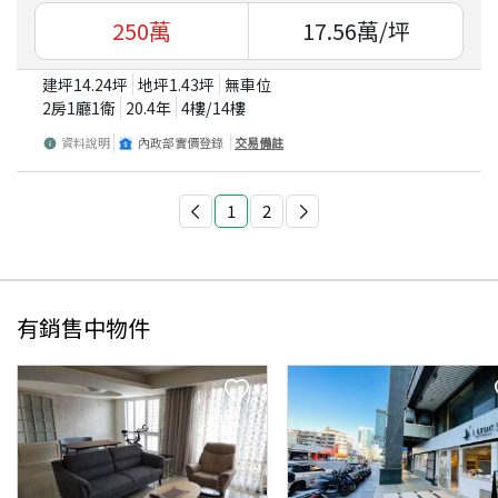
250
萬
17.56
萬/坪
建坪
14.24
坪
地坪
1.43
坪
無車位
2房1廳1衛
20.4
年
4
樓/
14
樓
資料說明
內政部實價登錄
交易備註
1
2
有銷售中物件