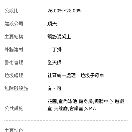
公設比
26.00%~28.00%
建設公司
順天
主要結構
鋼筋混凝土
外牆建材
二丁掛
警衛管理
全天候
垃圾處理
社區統一處理，垃圾子母車
無障礙設施
有，可
花園,室內泳池,健身房,視聽中心,遊戲
公共設施
室,交誼廳,會議室,S P A
主要特色