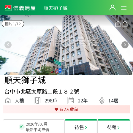
順天獅子城
圖片 1/12
順天獅子城
台中市北區太原路二段１８２號
大樓
298戶
22
年
14層
♥️ 有
2
人收藏
2026年/05月
待售
待租
最新平均單價