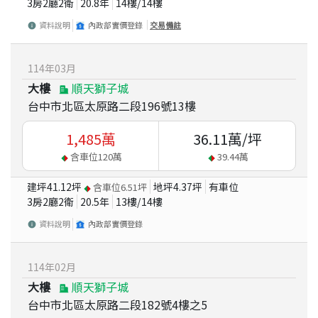
3房2廳2衛
20.8
年
14
樓/
14
樓
資料說明
內政部實價登錄
交易備註
114
年
03
月
大樓
順天獅子城
台中市北區太原路二段196號13樓
1,485
萬
36.11
萬/坪
含車位
120
萬
39.44
萬
建坪
41.12
坪
地坪
4.37
坪
有車位
含車位
6.51
坪
3房2廳2衛
20.5
年
13
樓/
14
樓
資料說明
內政部實價登錄
114
年
02
月
大樓
順天獅子城
台中市北區太原路二段182號4樓之5