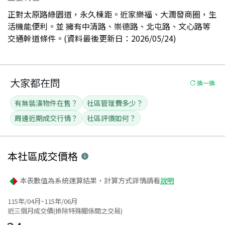
正對太原路綠園道，永久棟距。近家樂福、大潤發商圈，生
活機能便利。並 擁有中清路、崇德路、北屯路、文心路等
交通幹道條件。(資料最後更新日：2026/05/24)
大家都在問
換一換
有無裝潢物件在售？
社區管理費多少？
周邊近期成交行情？
社區評價如何？
本社區
成交價格
本表數值為系統運算結果，計算方式詳情請看
說明
115年/04月~115年/06月
近三個月成交價(排除特殊關係間之交易)