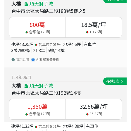
大樓
順天獅子城
台中市北區太原路二段188號5樓之5
800
萬
18.5
萬/坪
含車位
120
萬
18.76
萬
建坪
43.25
坪
地坪
4.6
坪
有車位
含車位
7.01
坪
3房2廳2衛
21.3
年
5
樓/
14
樓
資料說明
內政部實價登錄
114
年
06
月
移轉
2
次
大樓
順天獅子城
台中市北區太原路二段192號14樓
1,350
萬
32.66
萬/坪
含車位
120
萬
35.32
萬
建坪
41.33
坪
地坪
4.39
坪
有車位
含車位
6.51
坪