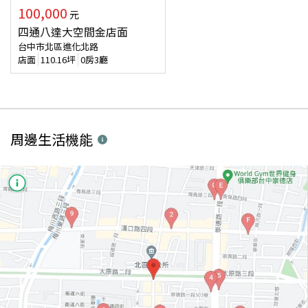
100,000
元
四通八達大空間金店面
台中市北區進化北路
店面
110.16
坪
0房3廳
周邊生活機能