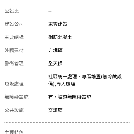
公設比
--
建設公司
東雲建設
主要結構
鋼筋混凝土
外牆建材
方塊磚
警衛管理
全天候
社區統一處理，專區堆置(無冷藏設
垃圾處理
備),專人處理
無障礙設施
有，坡道無障礙設施
公共設施
交誼廳
主要特色