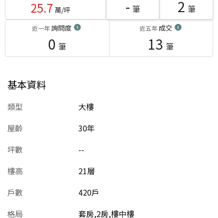
-
2
25.7
筆
筆
萬/坪
詢問度
成交
近一年
近五年
0
13
筆
筆
基本資料
類型
大樓
屋齡
30
年
坪數
--
樓高
21層
戶數
420戶
格局
套房,2房,樓中樓