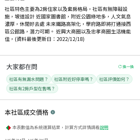
社區特色主要為2房住家以及套房格局，社區有無障礙設
施，坡道設計 近國家圖書館，附近公園綠地多，人文氣息
濃厚，休閒好去處 未來鐵路高架化，學府路即將打通接西
區公館路，潛力可期。 近興大商圈以及忠孝商圈生活機能
佳，(資料最後更新日：2022/12/18)
大家都在問
換一換
社區有無漏水問題？
社區附近好停車嗎？
社區評價如何？
社區有2房戶型在售嗎？
本社區
成交價格
本表數值為系統運算結果，計算方式詳情請看
說明