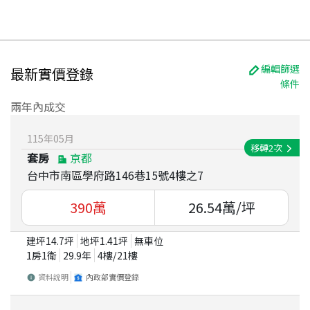
編輯篩選
最新實價登錄
條件
兩年內成交
115
年
05
月
移轉
2
次
套房
京都
台中市南區學府路146巷15號4樓之7
390
萬
26.54
萬/坪
建坪
14.7
坪
地坪
1.41
坪
無車位
1房1衛
29.9
年
4
樓/
21
樓
資料說明
內政部實價登錄