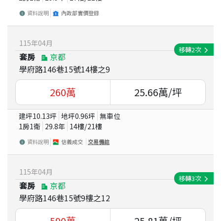
資料說明
內政部實價登錄
115
年
04
月
移轉
2
次
套房
京都
學府路146巷15號14樓之9
260
萬
25.66
萬/坪
建坪
10.13
坪
地坪
0.96
坪
無車位
1房1衛
29.8
年
14
樓/
21
樓
資料說明
信義成交
交易備註
115
年
04
月
移轉
3
次
套房
京都
學府路146巷15號9樓之12
590
萬
25.81
萬/坪