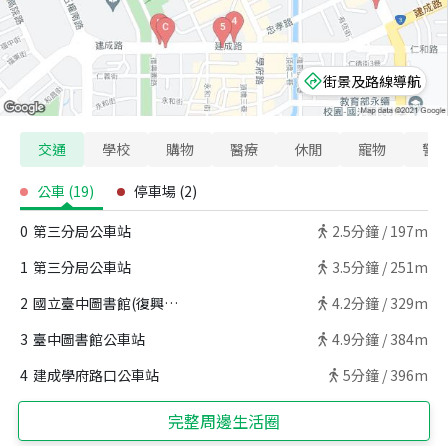
街景及路線導航
交通
學校
購物
醫療
休閒
寵物
警
公車
(
19
)
停車場
(
2
)
0
第三分局公車站
2.5
分鐘 /
197m
1
第三分局公車站
3.5
分鐘 /
251m
2
國立臺中圖書館(復興路)公車站
4.2
分鐘 /
329m
3
臺中圖書館公車站
4.9
分鐘 /
384m
4
建成學府路口公車站
5
分鐘 /
396m
完整周邊生活圈