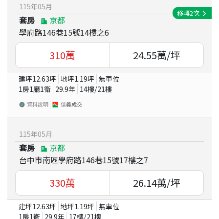
115
年
05
月
移轉
2
次
套房
京都
學府路146巷15號14樓之6
310
萬
24.55
萬/坪
建坪
12.63
坪
地坪
1.19
坪
無車位
1房1廳1衛
29.9
年
14
樓/
21
樓
資料說明
信義成交
115
年
05
月
套房
京都
台中市南區學府路146巷15號17樓之7
330
萬
26.14
萬/坪
建坪
12.63
坪
地坪
1.19
坪
無車位
1房1衛
29.9
年
17
樓/
21
樓