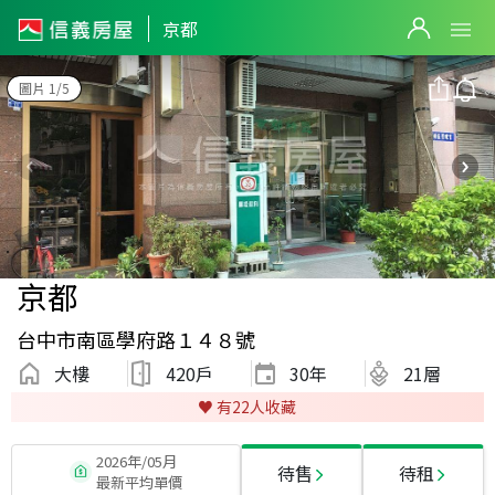
京都
圖片 1/5
京都
台中市南區學府路１４８號
大樓
420戶
30
年
21層
♥️ 有
22
人收藏
2026年/05月
待售
待租
最新平均單價