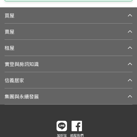
買屋
賣屋
租屋
實登與房訊知識
信義居家
集團與永續發展
加好友
追蹤我們