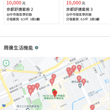
10,000
10,000
元
元
京都舒適套房２
京都舒適套房３
台中市南區學府路
台中市南區學府路
分租套房
6.5
坪
3房0廳
分租套房
6.5
坪
3房0廳
周邊生活機能