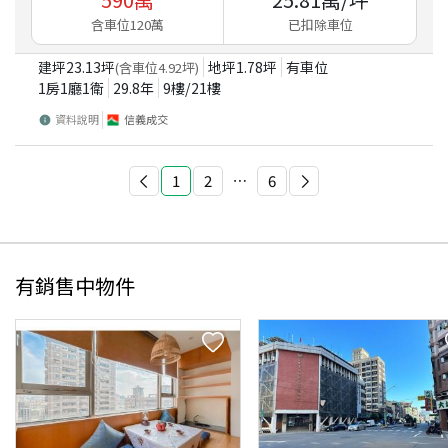
含車位120萬
已扣除車位
建坪
23.13
坪
地坪
1.78
坪
有車位
(含車位
4.92
坪)
1房1廳1衛
29.8
年
9
樓/
21
樓
資料說明
信義成交
1
2
⋯
6
有銷售中物件