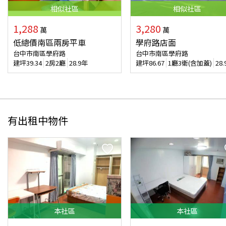
相似
社區
相似
社區
1,288
3,280
萬
萬
低總價南區兩房平車
學府路店面
台中市南區學府路
台中市南區學府路
建坪
39.34
2房2廳
28.9年
建坪
86.67
1廳3衛(含加蓋)
28
有出租中物件
本
社區
本
社區