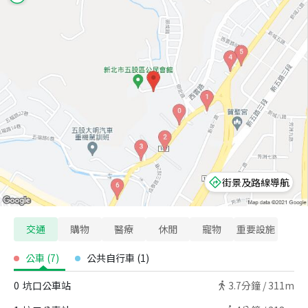
街景及路線導航
交通
購物
醫療
休閒
寵物
重要設施
公車
(
7
)
公共自行車
(
1
)
0
坑口公車站
3.7
分鐘 /
311m