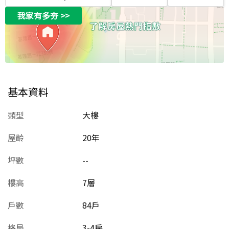
我家有多夯
>>
基本資料
類型
大樓
屋齡
20
年
坪數
--
樓高
7層
戶數
84戶
格局
3-4房