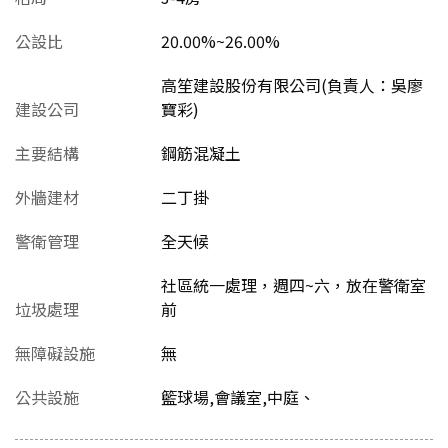
公設比
20.00%~26.00%
高笙建設股份有限公司(負責人：吳廖
建設公司
寶彩)
主要結構
鋼筋混凝土
外牆建材
二丁掛
警衛管理
全天候
社區統一處理，週四~六，放在警衛室
垃圾處理
前
無障礙設施
無
公共設施
籃球場,會議室,中庭、