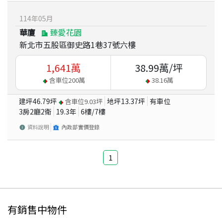
114
年
05
月
華廈
臻愛花園
新北市五股區御史路1巷37號六樓
1,641
萬
38.99
萬/坪
含車位
200
萬
38.16
萬
建坪
46.79
坪
地坪
13.37
坪
有車位
含車位
9.03
坪
3房2廳2衛
19.3
年
6
樓/
7
樓
資料說明
內政部實價登錄
1
有銷售中物件