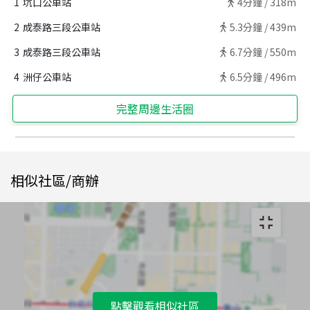
1
坑口公車站
4
分鐘 /
318m
2
成泰路三段公車站
5.3
分鐘 /
439m
3
成泰路三段公車站
6.7
分鐘 /
550m
4
洲仔公車站
6.5
分鐘 /
496m
完整周邊生活圈
相似社區/商辦
點擊觀看相似社區