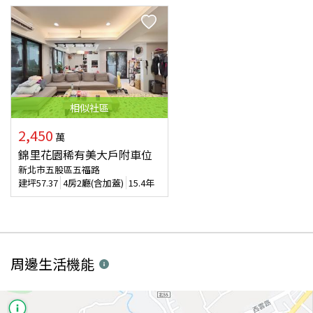
相似
社區
2,450
萬
錦里花園稀有美大戶附車位
新北市五股區五福路
建坪
57.37
4房2廳(含加蓋)
15.4年
周邊生活機能