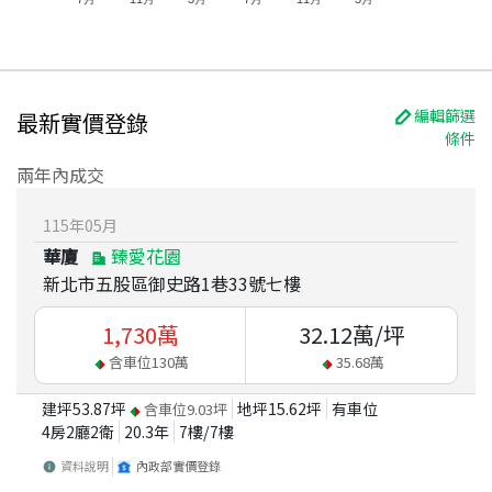
編輯篩選
最新實價登錄
條件
兩年內成交
115
年
05
月
華廈
臻愛花園
新北市五股區御史路1巷33號七樓
1,730
萬
32.12
萬/坪
含車位
130
萬
35.68
萬
建坪
53.87
坪
地坪
15.62
坪
有車位
含車位
9.03
坪
4房2廳2衛
20.3
年
7
樓/
7
樓
資料說明
內政部實價登錄