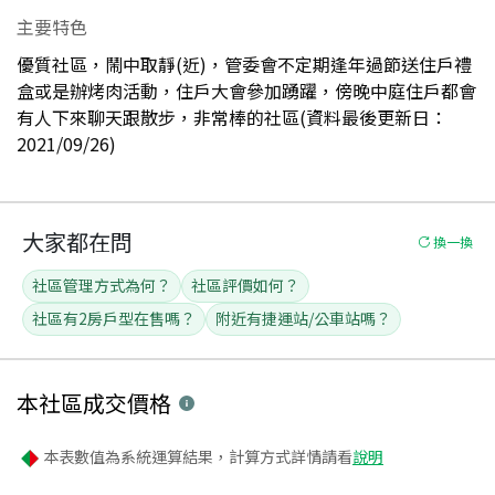
主要特色
優質社區，鬧中取靜(近)，管委會不定期逢年過節送住戶禮
盒或是辦烤肉活動，住戶大會參加踴躍，傍晚中庭住戶都會
有人下來聊天跟散步，非常棒的社區(資料最後更新日：
2021/09/26)
大家都在問
換一換
社區管理方式為何？
社區評價如何？
社區有2房戶型在售嗎？
附近有捷運站/公車站嗎？
本社區
成交價格
本表數值為系統運算結果，計算方式詳情請看
說明