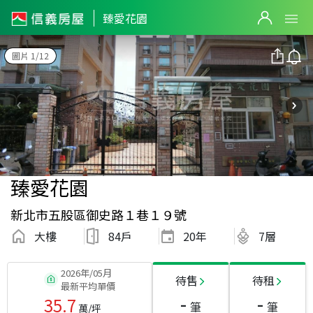
臻愛花園
圖片 1/12
臻愛花園
新北市五股區御史路１巷１９號
大樓
84戶
20
年
7層
2026年/05月
待售
待租
最新平均單價
-
-
35.7
筆
筆
萬/坪