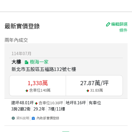
編輯篩選
最新實價登錄
條件
兩年內成交
114
年
07
月
大樓
樹海一家
新北市五股區五福路132號七樓
1,338
萬
27.87
萬/坪
含車位
140
萬
31.83
萬
建坪
48.01
坪
地坪
8.16
坪
有車位
含車位
10.38
坪
3房2廳2衛
29.2
年
7
樓/
11
樓
資料說明
內政部實價登錄