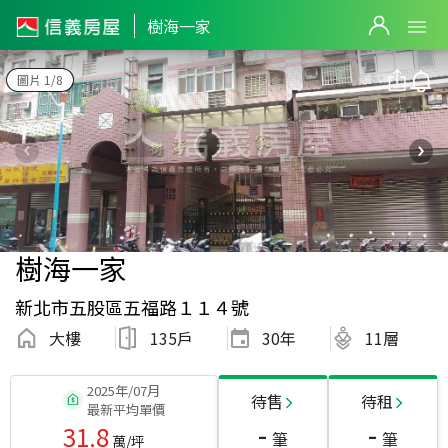
樹海一家
圖片 1/8
樹海一家
新北市五股區五福路１１４號
大樓
135戶
30
年
11層
2025年/07月
待售
待租
最新平均單價
-
-
31.8
筆
筆
萬/坪