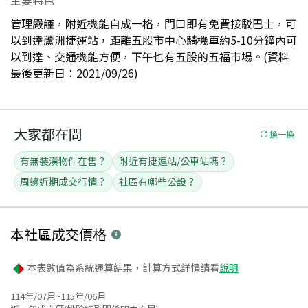
管理嚴謹，附近機能自成一格，門口即有免費接駁巴士，可
以到達蘆洲捷運站，距離五股市中心騎機車約5-10分鐘內可
以到達、交通機能方便，下午也有五股的五福市場。(資料
最後更新日：2021/09/26)
大家都在問
換一換
有無裝潢物件在售？
附近有捷運站/公車站嗎？
周邊近期成交行情？
社區有哪些公設？
本社區
成交價格
本表數值為系統運算結果，計算方式詳情請看
說明
114年/07月~115年/06月