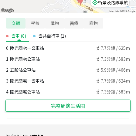
街景及路線導航
交通
學校
購物
醫療
寵物
公車
(
8
)
公共自行車
(
1
)
0
陸光國宅一公車站
7.7
分鐘 /
625m
1
陸光國宅公車站
7.3
分鐘 /
583m
2
五股站公車站
5.9
分鐘 /
466m
3
陸光國宅一公車站
7.7
分鐘 /
624m
4
陸光國宅公車站
7.3
分鐘 /
583m
完整周邊生活圈