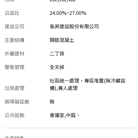
公設比
24.00%~27.00%
建設公司
長昇建設股份有限公司
主要結構
鋼筋混凝土
外牆建材
二丁掛
警衛管理
全天候
社區統一處理，專區堆置(無冷藏設
垃圾處理
備),專人處理
無障礙設施
無
公共設施
會議室,中庭、
主要特色