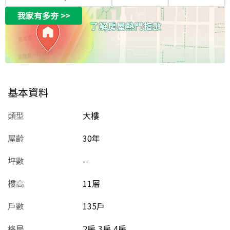
我家有多夯
>>
基本資料
類型
大樓
屋齡
30
年
坪數
--
樓高
11層
戶數
135戶
格局
2房,3房,4房