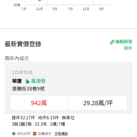
25萬
7月
11月
3月
7月
11月
3月
編輯篩選
最新實價登錄
條件
兩年內成交
115
年
05
月
華廈
萬源發
普騰街38巷9號
942
萬
29.28
萬/坪
建坪
32.17
坪
地坪
6.33
坪
無車位
3房2廳2衛
32.3
年
1
樓/
7
樓
資料說明
信義成交
交易備註