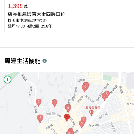
1,398
萬
店長推薦環東大街四房車位
桃園市中壢區環中東路
建坪
47.39
4房2廳
29.8年
周邊生活機能