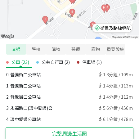
街景及路線導航
交通
學校
購物
醫療
寵物
重要設施
公車
(
23
)
公共自行車
(
2
)
停車場
(
1
)
0
普騰街口公車站
1.3
分鐘 /
109m
1
普騰街口公車站
1.4
分鐘 /
113m
2
普騰街口公車站
1.4
分鐘 /
112m
3
永福路口(環中愛樂)公車站
5.6
分鐘 /
456m
4
環中愛樂公車站
6.1
分鐘 /
478m
完整周邊生活圈