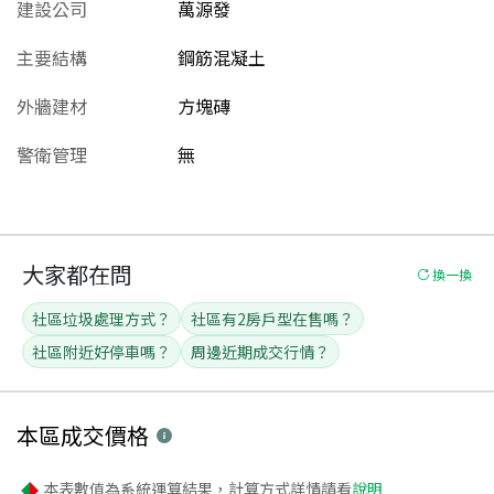
建設公司
萬源發
主要結構
鋼筋混凝土
外牆建材
方塊磚
警衛管理
無
大家都在問
換一換
社區垃圾處理方式？
社區有2房戶型在售嗎？
社區附近好停車嗎？
周邊近期成交行情？
本區
成交價格
本表數值為系統運算結果，計算方式詳情請看
說明