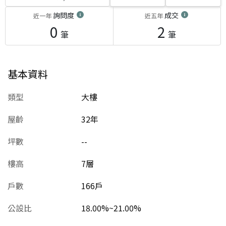
詢問度
成交
近一年
近五年
0
2
筆
筆
基本資料
類型
大樓
屋齡
32
年
坪數
--
樓高
7層
戶數
166戶
公設比
18.00%~21.00%