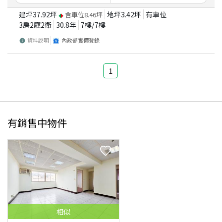
建坪
37.92
坪
地坪
3.42
坪
有車位
含車位
8.46
坪
3房2廳2衛
30.8
年
7
樓/
7
樓
資料說明
內政部實價登錄
1
有銷售中物件
相似