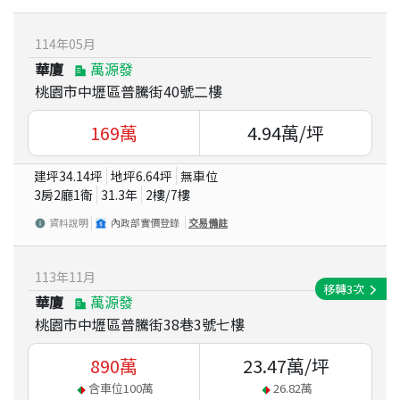
114
年
05
月
華廈
萬源發
桃園市中壢區普騰街40號二樓
169
萬
4.94
萬/坪
建坪
34.14
坪
地坪
6.64
坪
無車位
3房2廳1衛
31.3
年
2
樓/
7
樓
資料說明
內政部實價登錄
交易備註
113
年
11
月
移轉
3
次
華廈
萬源發
桃園市中壢區普騰街38巷3號七樓
890
萬
23.47
萬/坪
含車位
100
萬
26.82
萬