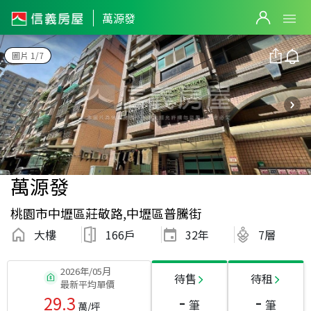
萬源發
圖片 1/7
萬源發
桃園市中壢區莊敬路,中壢區普騰街
大樓
166戶
32
年
7層
2026年/05月
待售
待租
最新平均單價
-
-
29.3
筆
筆
萬/坪