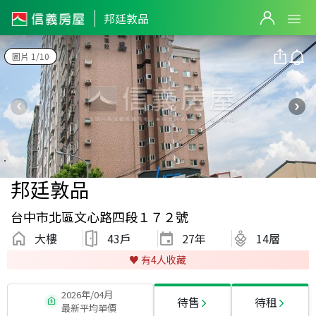
邦廷敦品
圖片 1/10
邦廷敦品
台中市北區文心路四段１７２號
大樓
43戶
27
年
14層
♥️ 有
4
人收藏
2026年/04月
待售
待租
最新平均單價