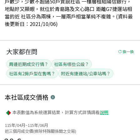
戶數少，少數不超過50戶質感社區 一樓層租給陽信銀行，
地點好又顯眼，就位於青島路及文心路口 距離G7捷運站相
當的近 社區分為兩棟，一層兩戶相當單純不複雜。(資料最
後更新日：2021/10/06)
大家都在問
換一換
周邊近期成交行情？
社區有哪些公設？
社區有2房戶型在售嗎？
附近有捷運站/公車站嗎？
本社區
成交價格
本表數值為系統運算結果，計算方式詳情請看
說明
115年/04月~115年/06月
近三個月成交價(排除特殊關係間之交易)