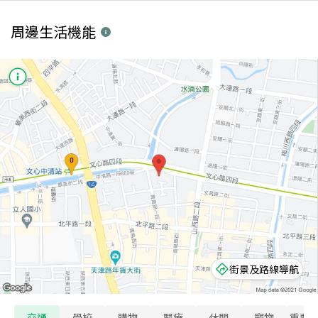
周邊生活機能
街景及路線導航
交通
學校
購物
醫療
休閒
寵物
重要