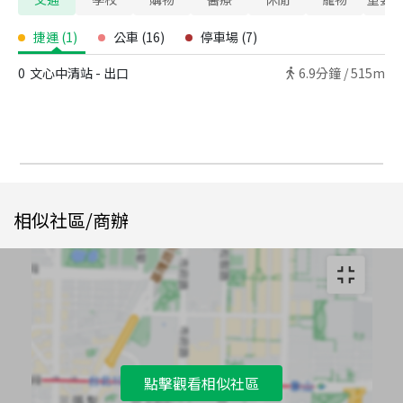
捷運
(
1
)
公車
(
16
)
停車場
(
7
)
0
文心中清站 - 出口
6.9
分鐘 /
515m
相似社區/商辦
點擊觀看相似社區