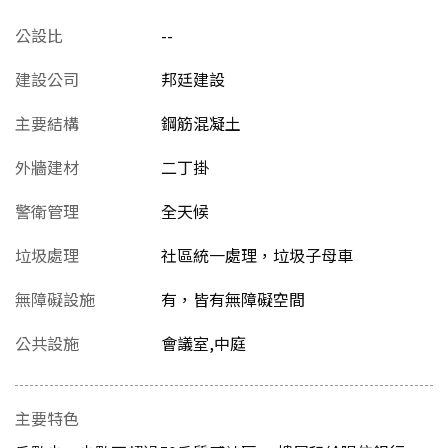
公設比
--
建設公司
邦廷建設
主要結構
鋼筋混凝土
外牆建材
二丁掛
警衛管理
全天候
垃圾處理
社區統一處理，垃圾子母車
無障礙設施
有，皆有無障礙空間
公共設施
會議室,中庭
主要特色