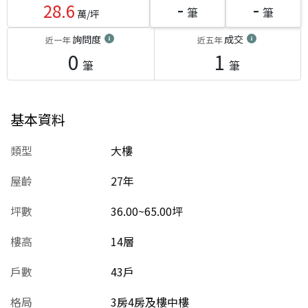
-
-
28.6
筆
筆
萬/坪
詢問度
成交
近一年
近五年
0
1
筆
筆
基本資料
類型
大樓
屋齡
27
年
坪數
36.00~65.00坪
樓高
14層
戶數
43戶
格局
3房4房及樓中樓