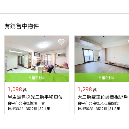
有銷售中物件
相似
社區
相似
社區
1,098
1,298
萬
萬
屋主誠售採光三房平移車位
大三房雙車位邊間視野戶
台中市北屯區遼陽一街
台中市北屯區文心路四段
建坪
33.11
3房2廳
32.4年
建坪
50.31
3房2廳
31.8年