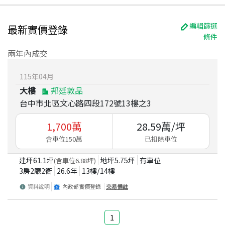
編輯篩選
最新實價登錄
條件
兩年內成交
115
年
04
月
大樓
邦廷敦品
台中市北區文心路四段172號13樓之3
1,700
萬
28.59
萬/坪
含車位150萬
已扣除車位
建坪
61.1
坪
地坪
5.75
坪
有車位
(含車位
6.88
坪)
3房2廳2衛
26.6
年
13
樓/
14
樓
資料說明
內政部實價登錄
交易備註
1