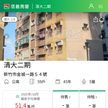
清大二期
圖片 1/8
清大二期
新竹市金城一路５４號
公寓
59戶
45
年
5層
2025年/10月
待售
待租
最新平均單價
-
-
51.4
筆
筆
萬/坪