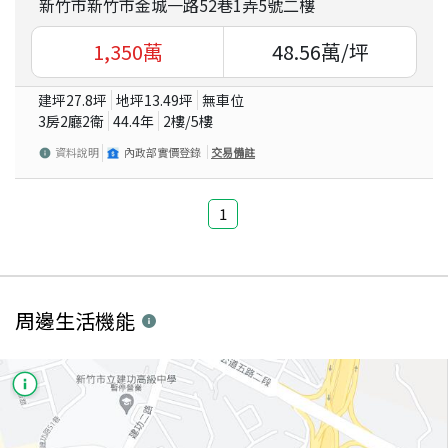
新竹市新竹市金城一路52巷1弄5號二樓
1,350
萬
48.56
萬/坪
建坪
27.8
坪
地坪
13.49
坪
無車位
3房2廳2衛
44.4
年
2
樓/
5
樓
資料說明
內政部實價登錄
交易備註
1
周邊生活機能