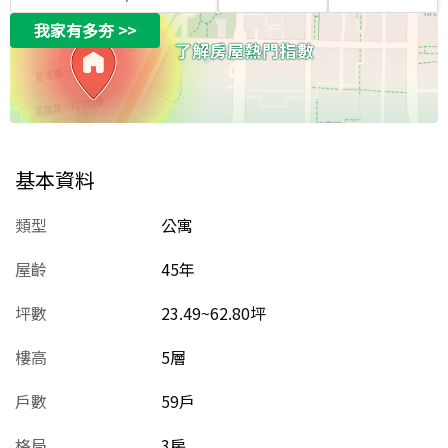
我家有多夯
>>
基本資料
類型
公寓
屋齡
45
年
坪數
23.49~62.80坪
樓高
5層
戶數
59戶
格局
3房