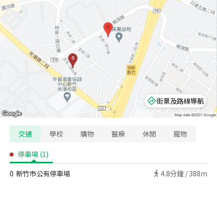
街景及路線導航
交通
學校
購物
醫療
休閒
寵物
停車場
(
1
)
0
新竹市公有停車場
4.8
分鐘 /
388m