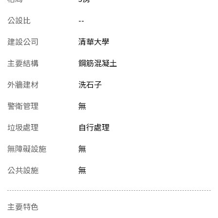
公設比
--
建設公司
清華大學
主要結構
鋼筋混凝土
外牆建材
洗石子
警衛管理
無
垃圾處理
自行處理
無障礙設施
無
公共設施
無
主要特色