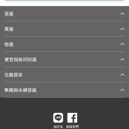
買屋
賣屋
租屋
實登與房訊知識
信義居家
集團與永續發展
加好友
追蹤我們