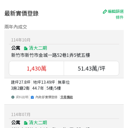
編輯篩選
最新實價登錄
條件
兩年內成交
114
年
10
月
公寓
清大二期
新竹市新竹市金城一路52巷1弄5號五樓
1,430
萬
51.43
萬/坪
建坪
27.8
坪
地坪
13.49
坪
無車位
3房2廳2衛
44.7
年
5
樓/
5
樓
資料說明
內政部實價登錄
交易備註
114
年
07
月
公寓
清大二期