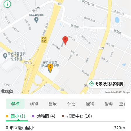
街景及路線導航
學校
購物
醫療
休閒
寵物
警消
重要
國小
(
1
)
幼稚園
(
4
)
托嬰中心
(
10
)
0
市立龍山國小
320m