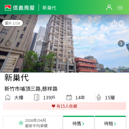
新巢代
圖片 1/16
新巢代
新竹市埔頂三路,慈祥路
大樓
139戶
14
年
15層
♥️ 有
15
人收藏
2026年/04月
待售
待租
最新平均單價