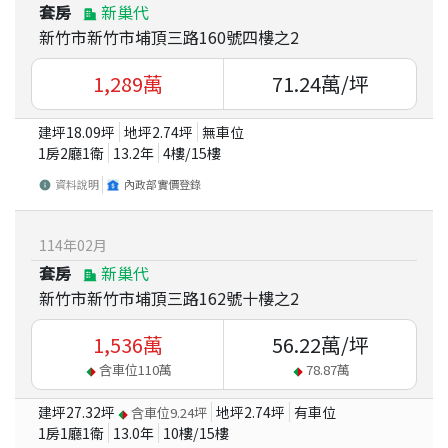
套房
新巢代
新竹市新竹市埔頂三路160號四樓之2
1,289
萬
71.24
萬/坪
建坪
18.09
坪
地坪
2.74
坪
無車位
1房2廳1衛
13.2
年
4
樓/
15
樓
資料說明
內政部實價登錄
114
年
02
月
套房
新巢代
新竹市新竹市埔頂三路162號十樓之2
1,536
萬
56.22
萬/坪
含車位
110
萬
78.87
萬
建坪
27.32
坪
地坪
2.74
坪
有車位
含車位
9.24
坪
1房1廳1衛
13.0
年
10
樓/
15
樓