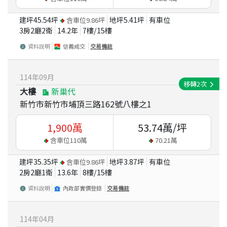
建坪
45.54
坪
地坪
5.41
坪
有車位
含車位
9.86
坪
3房2廳2衛
14.2
年
7
樓/
15
樓
資料說明
信義成交
交易備註
114
年
09
月
移轉
2
次
大樓
新巢代
新竹市新竹市埔頂三路162號八樓之1
1,900
萬
53.74
萬/坪
含車位
110
萬
70.21
萬
建坪
35.35
坪
地坪
3.87
坪
有車位
含車位
9.86
坪
2房2廳1衛
13.6
年
8
樓/
15
樓
資料說明
內政部實價登錄
交易備註
114
年
04
月