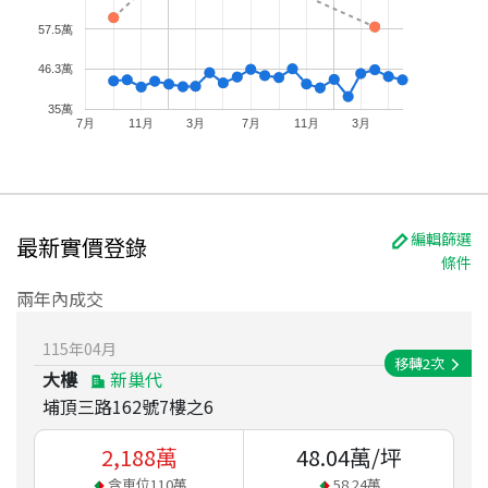
57.5萬
46.3萬
35萬
7月
11月
3月
7月
11月
3月
編輯篩選
最新實價登錄
條件
兩年內成交
115
年
04
月
移轉
2
次
大樓
新巢代
埔頂三路162號7樓之6
2,188
萬
48.04
萬/坪
含車位
110
萬
58.24
萬