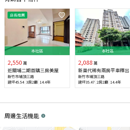
店長推薦
本
社區
本
社區
2,550
2,088
萬
萬
近關埔二期首購三房美屋
新巢代稀有兩房平車釋出
新竹市埔頂三路
新竹市埔頂三路
建坪
45.54
3房2廳
14.4年
建坪
35.47
2房2廳
14.4年
周邊生活機能