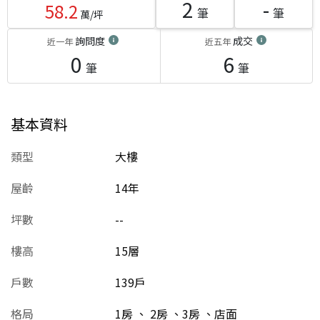
2
-
58.2
筆
筆
萬/坪
詢問度
成交
近一年
近五年
0
6
筆
筆
基本資料
類型
大樓
屋齡
14
年
坪數
--
樓高
15層
戶數
139戶
格局
1房 、 2房 、3房 、店面