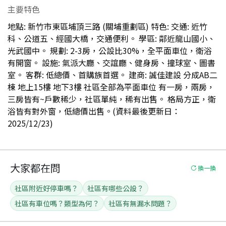
主要特色
地點: 新竹市東區埔頂三路 (關埔重劃區) 特色: 交通: 近竹
科、公道五、經國大橋，交通便利。 學區: 鄰近龍山國小、
光武國中。 規劃: 2-3房，公設比30%，全平面車位，衛浴
有開窗。 設施: 氣派大廳、交誼廳、健身房、撞球室、圖書
室。 客群: 低總價、首購族首選。 建商: 誠佳建設 分成AB二
棟 地上15樓 地下3樓 社區全部為平面車位 有一房，兩房，
三房皆有~戶數稀少，社區單純，稀有出售。 格局方正，衛
浴皆有對外窗，低總價出售。(資料最後更新日：
2025/12/23)
大家都在問
換一換
社區附近好停車嗎？
社區有哪些公設？
社區有車位嗎？類型為何？
社區有無漏水問題？