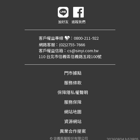
加好友
追蹤我們
客戶權益專線
：
0800-211-922
網路客服：
(02)2755-7666
客戶權益信箱：
cs@sinyi.com.tw
110 台北市信義區信義路五段100號
門市據點
服務條款
保障隱私權聲明
服務保障
網站地圖
資源網站
異業合作提案
©
信義房屋股份有限公司
20260804.b53805