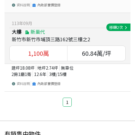
資料說明
內政部實價登錄
113
年
09
月
移轉
2
次
大樓
新巢代
新竹市新竹市埔頂三路162號三樓之2
1,100
萬
60.84
萬/坪
建坪
18.08
坪
地坪
2.74
坪
無車位
2房1廳1衛
12.6
年
3
樓/
15
樓
資料說明
內政部實價登錄
1
有銷售中物件