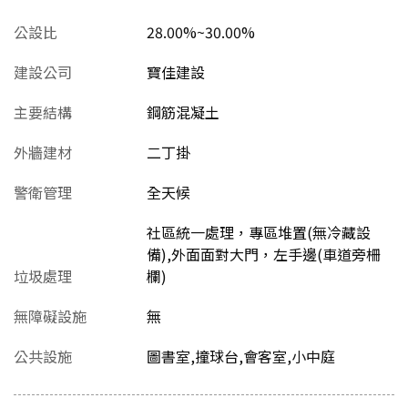
公設比
28.00%~30.00%
建設公司
寶佳建設
主要結構
鋼筋混凝土
外牆建材
二丁掛
警衛管理
全天候
社區統一處理，專區堆置(無冷藏設
備),外面面對大門，左手邊(車道旁柵
垃圾處理
欄)
無障礙設施
無
公共設施
圖書室,撞球台,會客室,小中庭