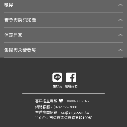
租屋
實登與房訊知識
信義居家
集團與永續發展
加好友
追蹤我們
客戶權益專線
：
0800-211-922
網路客服：
(02)2755-7666
客戶權益信箱：
cs@sinyi.com.tw
110 台北市信義區信義路五段100號