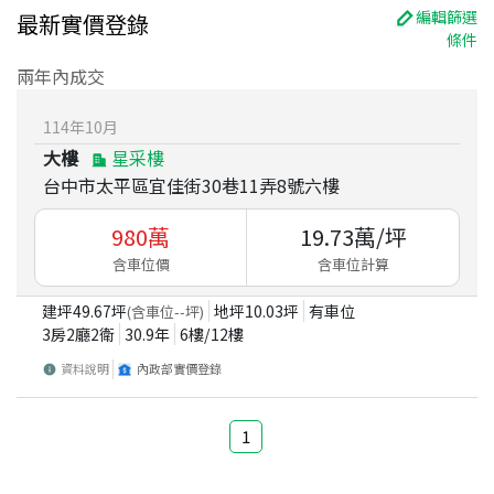
編輯篩選
最新實價登錄
條件
兩年內成交
114
年
10
月
大樓
星采樓
台中市太平區宜佳街30巷11弄8號六樓
980
萬
19.73
萬/坪
含車位價
含車位計算
建坪
49.67
坪
地坪
10.03
坪
有車位
(含車位
--
坪)
3房2廳2衛
30.9
年
6
樓/
12
樓
資料說明
內政部實價登錄
1