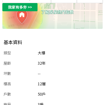
我家有多夯
>>
基本資料
類型
大樓
屋齡
32
年
坪數
--
樓高
12層
戶數
50戶
格局
3房