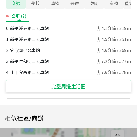
交通
學校
購物
醫療
休閒
寵物
重要
公車
(
7
)
0
新平溪洲路口公車站
4.1
分鐘 /
319m
1
新平溪洲路口公車站
4.5
分鐘 /
351m
2
宜欣國小公車站
4.6
分鐘 /
369m
3
新平仁和街口公車站
7.2
分鐘 /
577m
4
十甲宜昌路口公車站
7.6
分鐘 /
578m
完整周邊生活圈
相似社區/商辦