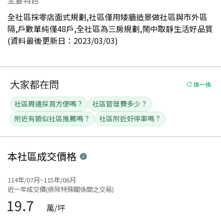
全社區採零店面式規劃,社區僅用矮牆造景做社區與市外區
隔,戶數單純僅48戶,全社區為三房規劃,鬧中取靜生活好品質
(資料最後更新日：2023/03/03)
大家都在問
換一換
社區周邊採買方便嗎？
社區管理費多少？
附近有類似社區推薦嗎？
社區附近好停車嗎？
本社區
成交價格
114年/07月~115年/06月
近一年成交價(排除特殊關係間之交易)
19.7
萬/坪