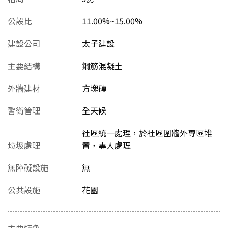
公設比
11.00%~15.00%
建設公司
太子建設
主要結構
鋼筋混凝土
外牆建材
方塊磚
警衛管理
全天候
社區統一處理，於社區圍牆外專區堆
垃圾處理
置，專人處理
無障礙設施
無
公共設施
花園
主要特色