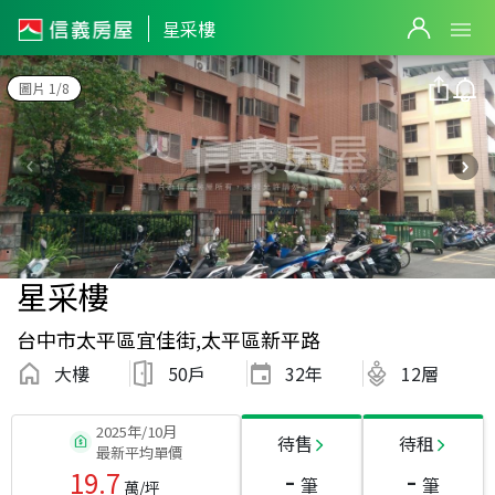
星采樓
圖片 1/8
星采樓
台中市太平區宜佳街,太平區新平路
大樓
50戶
32
年
12層
2025年/10月
待售
待租
最新平均單價
-
-
19.7
筆
筆
萬/坪