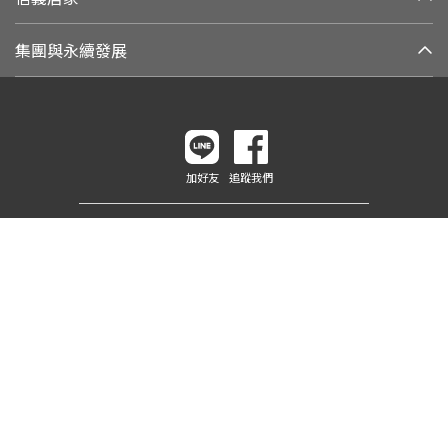
集團與永續發展
加好友
追蹤我們
客戶權益專線
：
0800-211-922
網路客服：
(02)2755-7666
客戶權益信箱：
cs@sinyi.com.tw
110 台北市信義區信義路五段100號
門市據點
服務條款
保障隱私權聲明
服務保障