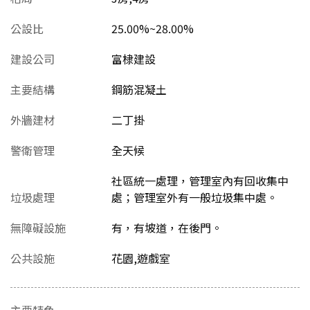
公設比
25.00%~28.00%
建設公司
富棣建設
主要結構
鋼筋混凝土
外牆建材
二丁掛
警衛管理
全天候
社區統一處理，管理室內有回收集中
垃圾處理
處；管理室外有一般垃圾集中處。
無障礙設施
有，有坡道，在後門。
公共設施
花園,遊戲室
主要特色