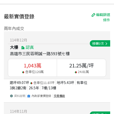
編輯篩選
最新實價登錄
條件
兩年內成交
114
年
12
月
移轉
3
次
大樓
認真
高雄市三民區明誠一路593號七樓
1,043
萬
21.25
萬/坪
含車位
120
萬
24.81
萬
建坪
49.07
坪
地坪
5.43
坪
有車位
含車位
11.87
坪
3房2廳2衛
26.5
年
7
樓/
13
樓
資料說明
內政部實價登錄
交易備註
114
年
11
月