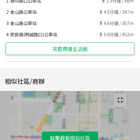
1
鼎中路口公車站
1.3
分鐘 /
98m
2
金山路公車站
4.5
分鐘 /
347m
3
金山路公車站
4.6
分鐘 /
357m
4
民族路(明誠路口)公車站
5.9
分鐘 /
452m
完整周邊生活圈
相似社區/商辦
點擊觀看相似社區