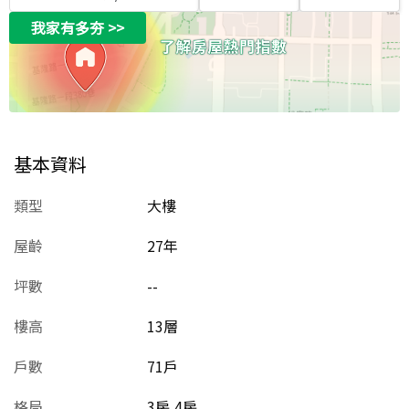
我家有多夯
>>
基本資料
類型
大樓
屋齡
27
年
坪數
--
樓高
13層
戶數
71戶
格局
3房,4房