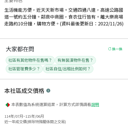
生活機能方便，近天天新市場。交通四通八達，高速公路國
道一號約五分鐘。鄰鼎中商圈，食衣住行皆有。離大樂商場
走路約10分鐘，購物方便。(資料最後更新日：2022/11/26)
大家都在問
換一換
社區有其他物件在售嗎？
有無裝潢物件在售？
社區管理費多少？
社區自住/出租比例如何？
本社區
成交價格
本表數值為系統運算結果，計算方式詳情請看
說明
114年/07月~115年/06月
近一年成交價(排除特殊關係間之交易)