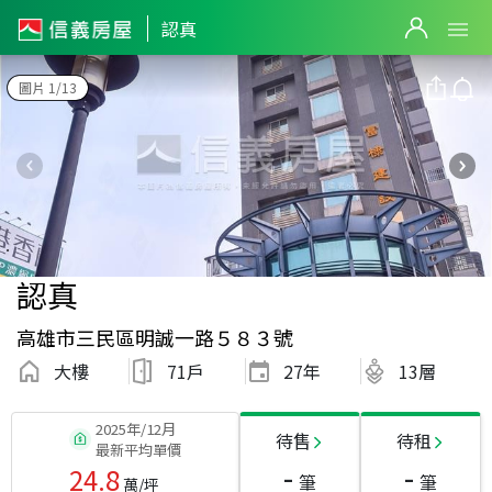
認真
圖片 1/13
認真
高雄市三民區明誠一路５８３號
大樓
71戶
27
年
13層
2025年/12月
待售
待租
最新平均單價
-
-
24.8
筆
筆
萬/坪