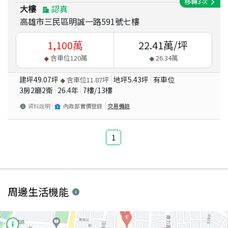
移轉
3
次
大樓
認真
高雄市三民區明誠一路591號七樓
1,100
萬
22.41
萬/坪
含車位
120
萬
26.34
萬
建坪
49.07
坪
地坪
5.43
坪
有車位
含車位
11.87
坪
3房2廳2衛
26.4
年
7
樓/
13
樓
資料說明
內政部實價登錄
交易備註
1
周邊生活機能