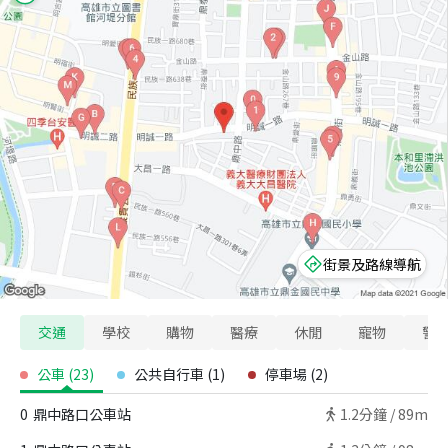
街景及路線導航
交通
學校
購物
醫療
休閒
寵物
警
公車
(
23
)
公共自行車
(
1
)
停車場
(
2
)
0
鼎中路口公車站
1.2
分鐘 /
89m