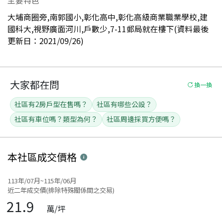
大埔商圈旁,南郭國小,彰化高中,彰化高級商業職業學校,建
國科大,視野廣面河川,戶數少,7-11郵局就在樓下(資料最後
更新日：2021/09/26)
大家都在問
換一換
社區有2房戶型在售嗎？
社區有哪些公設？
社區有車位嗎？類型為何？
社區周邊採買方便嗎？
本社區
成交價格
113年/07月~115年/06月
近二年成交價(排除特殊關係間之交易)
21.9
萬/坪