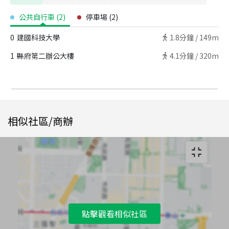
公共自行車
(
2
)
停車場
(
2
)
0
建國科技大學
1.8
分鐘 /
149m
1
縣府第二辦公大樓
4.1
分鐘 /
320m
相似社區/商辦
點擊觀看相似社區