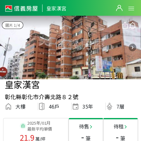
皇家漢宮
圖片 1/4
皇家漢宮
彰化縣彰化市介壽北路８２號
大樓
46戶
35
年
7層
2025年/01月
待售
待租
最新平均單價
-
-
21.9
筆
筆
萬/坪