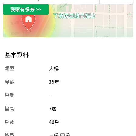
我家有多夯
>>
基本資料
類型
大樓
屋齡
35
年
坪數
--
樓高
7層
戶數
46戶
格局
三房,四房