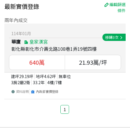
編輯篩選
最新實價登錄
條件
兩年內成交
114
年
01
月
移轉
3
次
華廈
皇家漢宮
彰化縣彰化市介壽北路108巷1弄19號四樓
640
萬
21.93
萬/坪
建坪
29.19
坪
地坪
4.62
坪
無車位
3房2廳2衛
33.2
年
4
樓/
7
樓
資料說明
內政部實價登錄
1