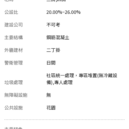
公設比
20.00%~26.00%
建設公司
不可考
主要結構
鋼筋混凝土
外牆建材
二丁掛
警衛管理
日間
社區統一處理，專區堆置(無冷藏設
垃圾處理
備),專人處理
無障礙設施
無
公共設施
花園
主要特色