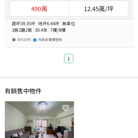
490
萬
12.45
萬/坪
建坪
39.35
坪
地坪
6.44
坪
無車位
3房2廳2衛
30.4
年
7
樓/
8
樓
資料說明
內政部實價登錄
1
有銷售中物件