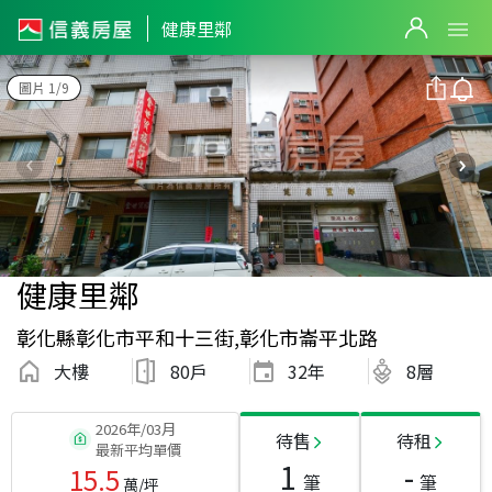
健康里鄰
圖片 1/9
健康里鄰
彰化縣彰化市平和十三街,彰化市崙平北路
大樓
80戶
32
年
8層
2026年/03月
待售
待租
最新平均單價
1
-
15.5
筆
筆
萬/坪