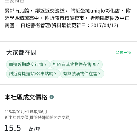
緊鄰南北館， 鄰近近交流道， 附近坐擁uniqlo彰化店， 附
近學區精誠高中， 附近夜市精誠夜市， 近曉陽商圈及中正
商圈， 日班警衛管理(資料最後更新日：2017/04/12)
大家都在問
換一換
周邊近期成交行情？
社區有其他物件在售嗎？
附近有捷運站/公車站嗎？
有無裝潢物件在售？
本社區
成交價格
115年/01月~115年/06月
近半年成交價(排除特殊關係間之交易)
15.5
萬/坪