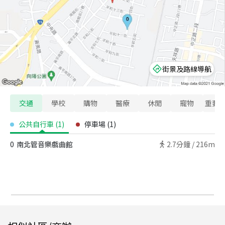
街景及路線導航
交通
學校
購物
醫療
休閒
寵物
重要
公共自行車
(
1
)
停車場
(
1
)
0
南北管音樂戲曲館
2.7
分鐘 /
216m