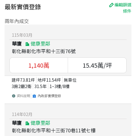
編輯篩選
最新實價登錄
條件
兩年內成交
115
年
03
月
華廈
健康里鄰
彰化縣彰化市平和十三街76號
1,140
萬
15.45
萬/坪
建坪
73.81
坪
地坪
11.54
坪
無車位
3房2廳2衛
31.5
年
1~3
樓/
8
樓
資料說明
內政部實價登錄
114
年
02
月
華廈
健康里鄰
彰化縣彰化市平和十三街70巷11號七樓