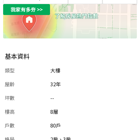
我家有多夯
>>
基本資料
類型
大樓
屋齡
32
年
坪數
--
樓高
8層
戶數
80戶
格局
2房、3房