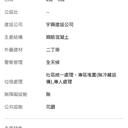
公設比
--
建設公司
宇興建設公司
主要結構
鋼筋混凝土
外牆建材
二丁掛
警衛管理
全天候
社區統一處理，專區堆置(無冷藏設
垃圾處理
備),專人處理
無障礙設施
無
公共設施
花園
主要特色