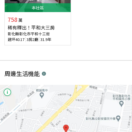
本
社區
758
萬
稀有釋出！平和大三房
彰化縣彰化市平和十三街
建坪
40.17
3房2廳
31.9年
周邊生活機能