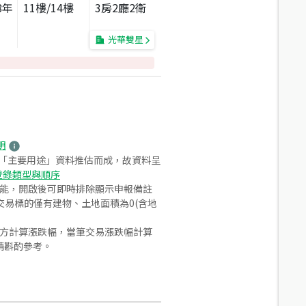
8
年
11
樓/
14
樓
3房2廳2衛
光華雙星
明
之「主要用途」資料推估而成，故資料呈
登錄類型與順序
功能，開啟後可即時排除顯示申報備註
易標的僅有建物、土地面積為0(含地
合方計算漲跌幅，當筆交易漲跌幅計算
請斟酌參考。