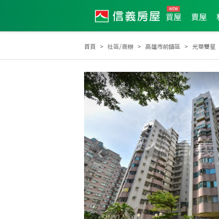
買屋
賣屋
首頁
社區/商辦
高雄市前鎮區
光華雙星
土地達人
2023年第3季度服務品質獎
2023年