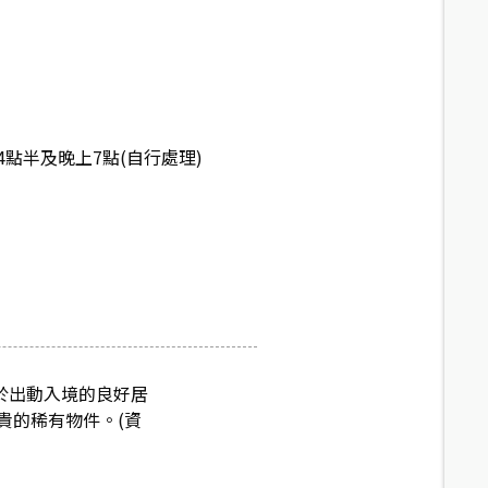
點半及晚上7點(自行處理)
於出動入境的良好居
貴的稀有物件。(資