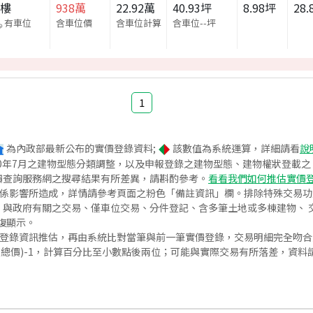
大樓
938
萬
22.92
萬
40.93
坪
8.98
坪
28.
有車位
含車位價
含車位計算
含車位
--
坪
1
為內政部最新公布的實價登錄資料;
該數值為系統運算，詳細請看
說
020年7月之建物型態分類調整，以及申報登錄之建物型態、建物權狀登載
價查詢服務網之搜尋結果有所差異，請斟酌參考。
看看我們如何推估實價
關係影響所造成，詳情請參考頁面之粉色「備註資訊」欄。排除特殊交易
與政府有關之交易、僅車位交易、分件登記、含多筆土地或多棟建物、 交
復顯示。
價登錄資訊推估，再由系統比對當筆與前一筆實價登錄，交易明細完全吻
交總價)-1，計算百分比至小數點後兩位；可能與實際交易有所落差，資料