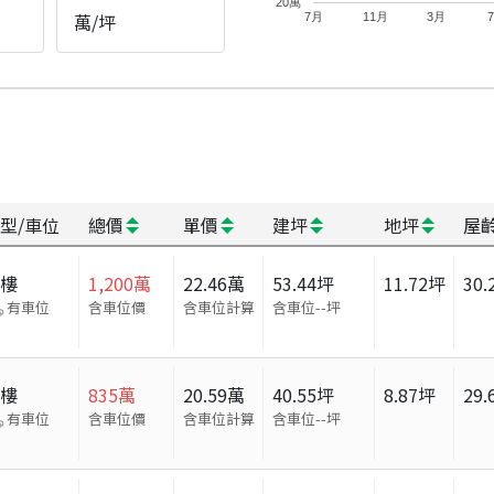
20萬
萬/坪
7月
11月
3月
型/車位
總價
單價
建坪
地坪
屋
大樓
1,200
萬
22.46
萬
53.44
坪
11.72
坪
30.
有車位
含車位價
含車位計算
含車位
--
坪
大樓
835
萬
20.59
萬
40.55
坪
8.87
坪
29.
有車位
含車位價
含車位計算
含車位
--
坪