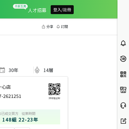
人才招募
登入/註冊
分享
訂閱
30
年
14層
一心店
7-2621251
掃碼電話聊
方
已成交買方
從業時間
148組
22-23年