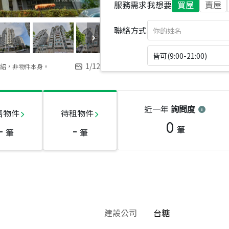
服務需求
我想要
買屋
賣屋
聯絡方式
皆可(9:00-21:00)
1
/
12
紹，非物件本身。
近一年
詢問度
售物件
待租物件
0
-
-
筆
筆
筆
建設公司
台糖