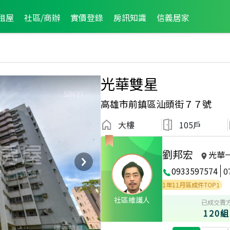
租屋
社區/商辦
實價登錄
房訊知識
信義居家
光華雙星
高雄市前鎮區汕頭街７７號
大樓
105戶
劉邦宏
光華
0933597574
0
5月區成件TOP3
2021年12月區成件TOP1
2021年11月區成件TOP1
社區維護人
已成交賣
120組