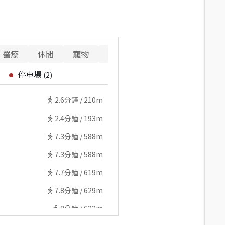
醫療
休閒
寵物
警消
停車場
(
2
)
2.6
分鐘 /
210m
2.4
分鐘 /
193m
7.3
分鐘 /
588m
7.3
分鐘 /
588m
7.7
分鐘 /
619m
7.8
分鐘 /
629m
8
分鐘 /
622m