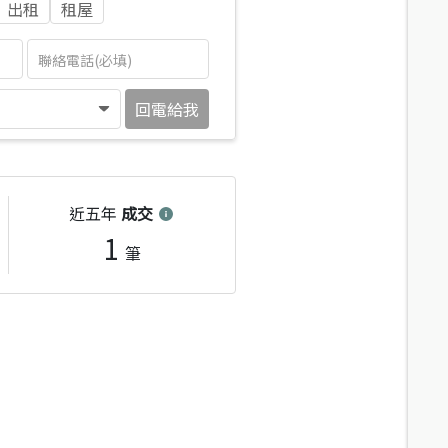
出租
租屋
回電給我
近五年
成交
1
筆