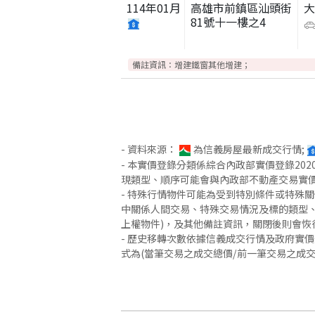
114
年
01
月
高雄市前鎮區汕頭街
81號十一樓之4
備註資訊：
增建鐵窗其他增建；
- 資料來源：
為信義房屋最新成交行情;
- 本實價登錄分類係綜合內政部實價登錄2
現類型、順序可能會與內政部不動產交易實
- 特殊行情物件可能為受到特別條件或特殊
中關係人間交易、特殊交易情況及標的類型、
上權物件)，及其他備註資訊，關閉後則會恢
- 歷史移轉次數依據信義成交行情及政府實
式為(當筆交易之成交總價/前一筆交易之成