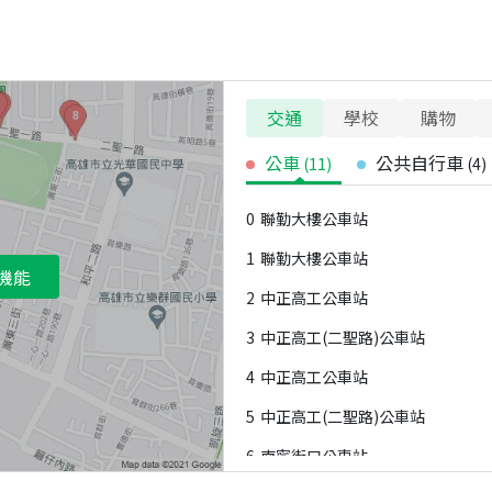
交通
學校
購物
公車
公共自行車
(
11
)
(
4
)
0
聯勤大樓公車站
1
聯勤大樓公車站
機能
2
中正高工公車站
3
中正高工(二聖路)公車站
4
中正高工公車站
5
中正高工(二聖路)公車站
6
南寧街口公車站