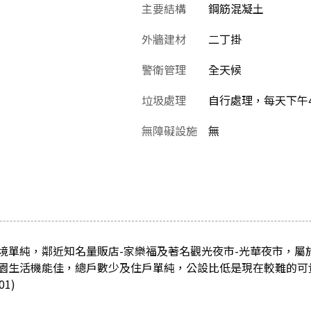
主要結構
鋼筋混凝土
外牆建材
二丁掛
警衛管理
全天候
垃圾處理
自行處理，每天下午4
無障礙設施
無
境單純，鄰近知名量販店-家樂福及著名觀光夜市-光華夜市，屬
園生活機能佳，總戶數少及住戶單純，公設比低是現在較難的可
1)