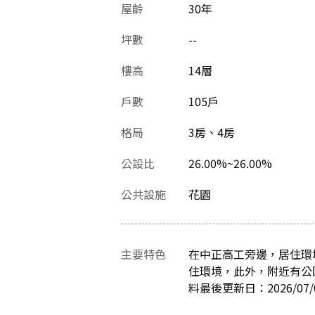
屋齡
30
年
坪數
--
樓高
14層
戶數
105戶
格局
3房、4房
公設比
26.00%~26.00%
公共設施
花園
主要特色
在中正高工旁邊，居住環
住環境，此外，附近有公
料最後更新日：2026/07/0