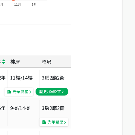
7月
11月
3月
齡
樓層
格局
2
年
11
樓/
14
樓
3房2廳2衛
光華雙星
歷史移轉
2
次
6
年
9
樓/
14
樓
3房2廳2衛
光華雙星