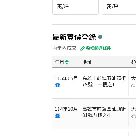
萬/坪
萬/坪
最新實價登錄
兩年內成交
編輯篩選條件
年月
地址
類
115
年
05
月
高雄市前鎮區汕頭街
79號十一樓之1
114
年
10
月
高雄市前鎮區汕頭街
81號九樓之4