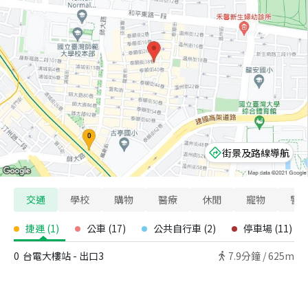
街景及路線導航
交通
學校
購物
醫療
休閒
寵物
警
捷運
(
1
)
公車
(
17
)
公共自行車
(
2
)
停車場
(
11
)
0
台電大樓站 - 出口3
7.9
分鐘 /
625m