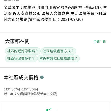
金華國中明星學區 收租自用皆宜 後棟安靜 方正格局 師大生
活圈 近大安森林公園,環境人文氣息高,生活環境美麗戶數單
純方正好規劃(資料最後更新日：2021/09/30)
大家都在問
換一換
社區附近好停車嗎？
社區垃圾處理方式？
社區管理費多少？
附近有類似社區推薦嗎？
本社區
成交價格
113年/07月~115年/06月
近二年成交價(排除特殊關係間之交易)