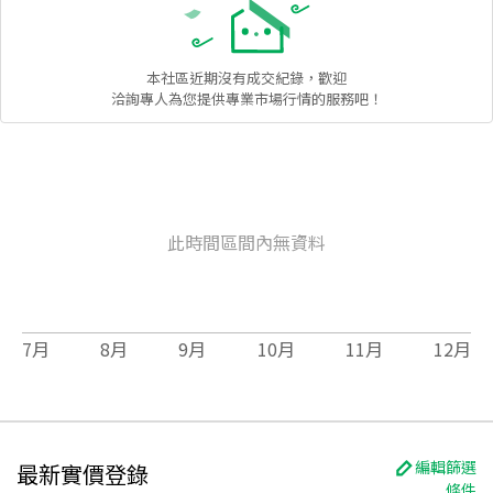
本社區
近期沒有成交紀錄，歡迎
洽詢專人為您提供專業市場行情的服務吧！
此時間區間內無資料
7
月
8
月
9
月
10
月
11
月
12
月
編輯篩選
最新實價登錄
條件