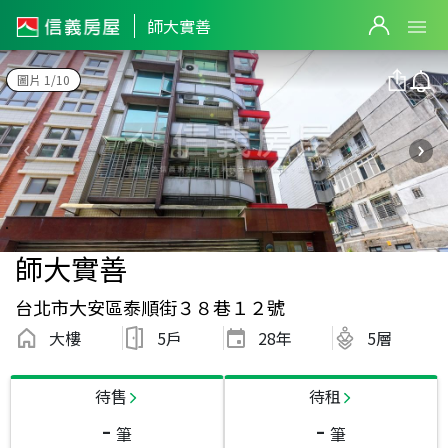
師大實善
圖片 1/10
師大實善
台北市大安區泰順街３８巷１２號
大樓
5戶
28
年
5層
待售
待租
-
-
筆
筆