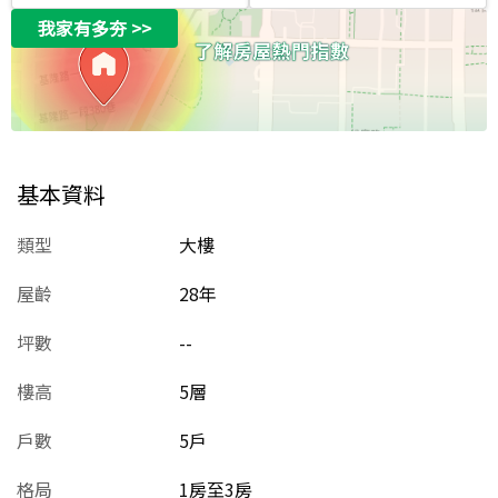
我家有多夯
>>
基本資料
類型
大樓
屋齡
28
年
坪數
--
樓高
5層
戶數
5戶
格局
1房至3房