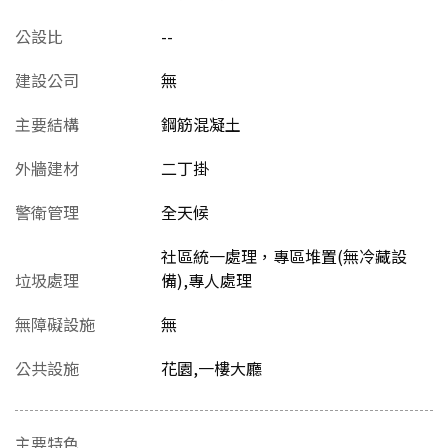
公設比
--
建設公司
無
主要結構
鋼筋混凝土
外牆建材
二丁掛
警衛管理
全天候
社區統一處理，專區堆置(無冷藏設
垃圾處理
備),專人處理
無障礙設施
無
公共設施
花園,一樓大廳
主要特色