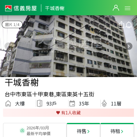
干城香榭
圖片 1/4
干城香榭
台中市東區十甲東巷,東區東英十五街
大樓
93戶
35
年
11層
♥️ 有
1
人收藏
2026年/03月
待售
待租
最新平均單價