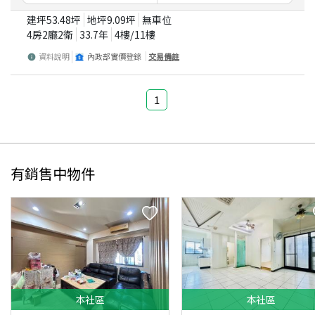
建坪
53.48
坪
地坪
9.09
坪
無車位
4房2廳2衛
33.7
年
4
樓/
11
樓
資料說明
內政部實價登錄
交易備註
1
有銷售中物件
本
社區
本
社區