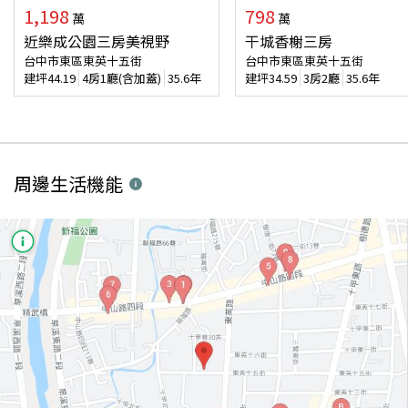
1,198
798
萬
萬
近樂成公園三房美視野
干城香榭三房
台中市東區東英十五街
台中市東區東英十五街
建坪
44.19
4房1廳(含加蓋)
35.6年
建坪
34.59
3房2廳
35.6年
周邊生活機能