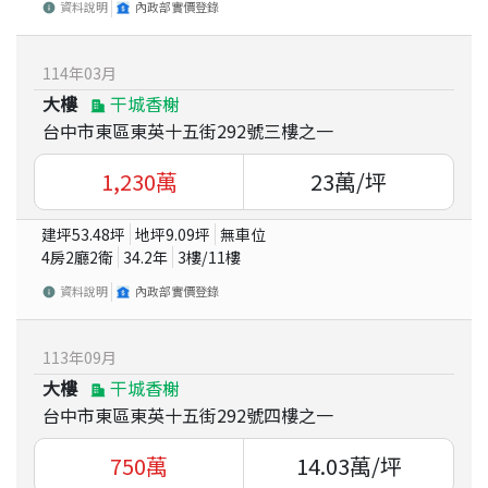
資料說明
內政部實價登錄
114
年
03
月
大樓
干城香榭
台中市東區東英十五街292號三樓之一
1,230
萬
23
萬/坪
建坪
53.48
坪
地坪
9.09
坪
無車位
4房2廳2衛
34.2
年
3
樓/
11
樓
資料說明
內政部實價登錄
113
年
09
月
大樓
干城香榭
台中市東區東英十五街292號四樓之一
750
萬
14.03
萬/坪