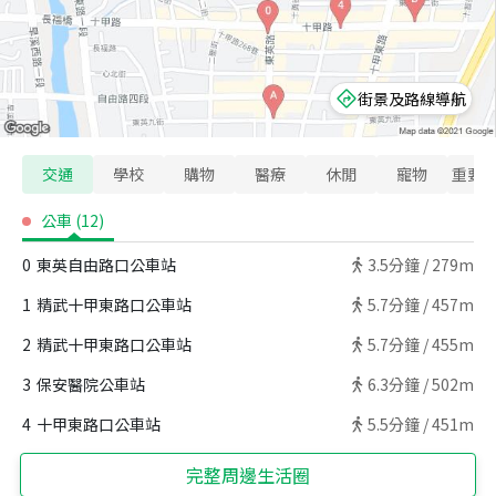
街景及路線導航
交通
學校
購物
醫療
休閒
寵物
重要
公車
(
12
)
0
東英自由路口公車站
3.5
分鐘 /
279m
1
精武十甲東路口公車站
5.7
分鐘 /
457m
2
精武十甲東路口公車站
5.7
分鐘 /
455m
3
保安醫院公車站
6.3
分鐘 /
502m
4
十甲東路口公車站
5.5
分鐘 /
451m
完整周邊生活圈