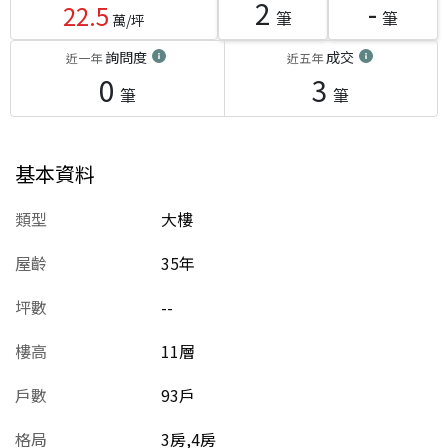
2
-
22.5
筆
筆
萬/坪
詢問度
成交
近一年
近五年
0
3
筆
筆
基本資料
類型
大樓
屋齡
35
年
坪數
--
樓高
11層
戶數
93戶
格局
3房,4房