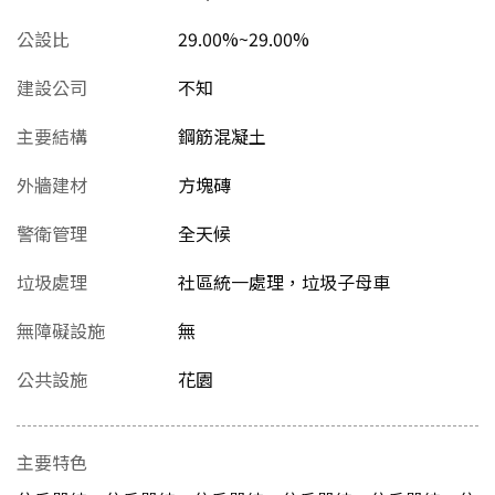
公設比
29.00%~29.00%
建設公司
不知
主要結構
鋼筋混凝土
外牆建材
方塊磚
警衛管理
全天候
垃圾處理
社區統一處理，垃圾子母車
無障礙設施
無
公共設施
花園
主要特色