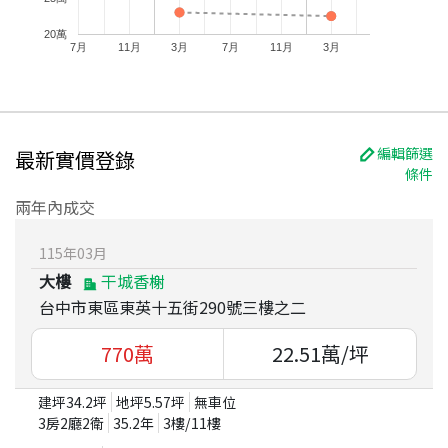
20萬
7月
11月
3月
7月
11月
3月
編輯篩選
最新實價登錄
條件
兩年內成交
115
年
03
月
大樓
干城香榭
台中市東區東英十五街290號三樓之二
770
萬
22.51
萬/坪
建坪
34.2
坪
地坪
5.57
坪
無車位
3房2廳2衛
35.2
年
3
樓/
11
樓