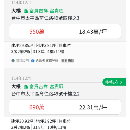
114
年
12
月
大樓
富貴吉祥-富貴區
台中市太平區育仁路49號四樓之3
550
萬
18.43
萬/坪
建坪
29.85
坪
地坪
3.81
坪
無車位
3房2廳2衛
31.8
年
4
樓/
11
樓
資料說明
內政部實價登錄
交易備註
114
年
12
月
移轉
2
次
大樓
富貴吉祥-富貴區
台中市太平區育仁路49號十樓之2
690
萬
22.31
萬/坪
建坪
30.93
坪
地坪
3.92
坪
無車位
3房2廳2衛
31.8
年
10
樓/
11
樓