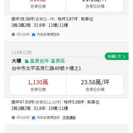
含車位價
含車位計算
建坪
38.38
坪
地坪
3.87
坪
有車位
(含車位
--
坪)
3房2廳2衛
31.8
年
11
樓/
11
樓
資料說明
內政部實價登錄
114
年
12
月
移轉
2
次
大樓
富貴吉祥-富貴區
台中市太平區育仁路49號十樓之1
1,130
萬
23.58
萬/坪
含車位價
含車位計算
建坪
47.93
坪
地坪
5.08
坪
有車位
(含車位
11.15
坪)
3房2廳2衛
31.8
年
10
樓/
11
樓
資料說明
內政部實價登錄
交易備註