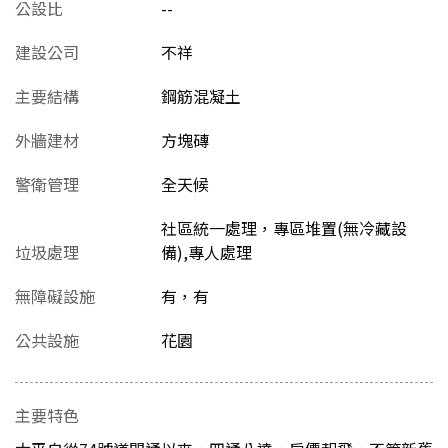
公設比
--
建設公司
不祥
主要結構
鋼筋混凝土
外牆建材
方塊磚
警衛管理
全天候
社區統一處理，專區堆置(無冷藏設
垃圾處理
備),專人處理
無障礙設施
有，有
公共設施
花園
主要特色