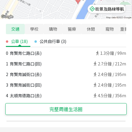
街景及路線導航
交通
學校
購物
醫療
休閒
寵物
重要
公車
(
18
)
公共自行車
(
3
)
0
育賢育仁路口(去)
1.3
分鐘 /
99m
1
育賢育仁路口(回)
2.7
分鐘 /
212m
2
育賢育誠街口(去)
2.4
分鐘 /
195m
3
育賢育誠街口(回)
2.4
分鐘 /
195m
4
太順育德路口(去)
4.5
分鐘 /
356m
完整周邊生活圈