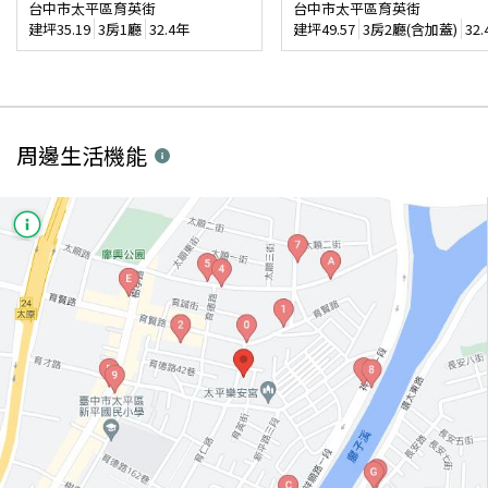
台中市太平區育英街
台中市太平區育英街
建坪
35.19
3房1廳
32.4年
建坪
49.57
3房2廳(含加蓋)
32
周邊生活機能