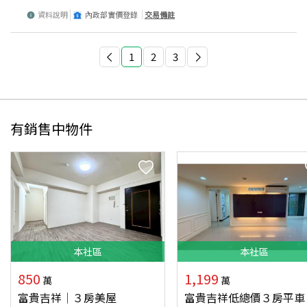
資料說明
內政部實價登錄
交易備註
1
2
3
有銷售中物件
本
社區
本
社區
850
1,199
萬
萬
富貴吉祥│３房美屋
富貴吉祥低總價３房平車