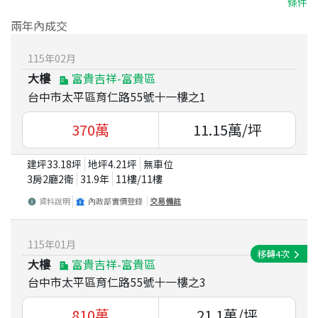
條件
兩年內成交
115
年
02
月
大樓
富貴吉祥-富貴區
台中市太平區育仁路55號十一樓之1
370
萬
11.15
萬/坪
建坪
33.18
坪
地坪
4.21
坪
無車位
3房2廳2衛
31.9
年
11
樓/
11
樓
資料說明
內政部實價登錄
交易備註
115
年
01
月
移轉
4
次
大樓
富貴吉祥-富貴區
台中市太平區育仁路55號十一樓之3
810
萬
21.1
萬/坪