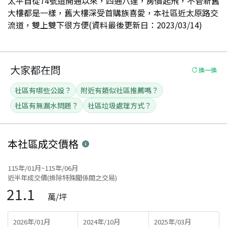
太平自從74號道開通以來，四通八達，房價起飛，不管新舊
大樓都是一樣，舊大樓深受首購族喜愛，本社區近太原路交
流道，雙上雙下很方便(資料最後更新日：2023/03/14)
大家都在問
換一換
社區有哪些公設？
附近有類似社區推薦嗎？
社區有無漏水問題？
社區垃圾處理方式？
本社區
成交價格
115年/01月~115年/06月
近半年成交價(排除特殊關係間之交易)
21.1
萬/坪
2026年/01月
2024年/10月
2025年/03月