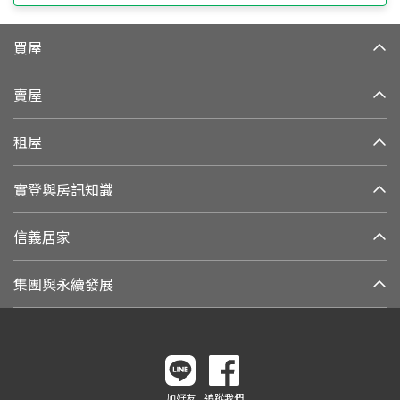
買屋
賣屋
租屋
實登與房訊知識
信義居家
集團與永續發展
加好友
追蹤我們