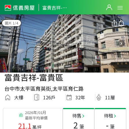
富貴吉祥-富貴區
圖片 1/4
富貴吉祥-富貴區
台中市太平區育英街,太平區育仁路
大樓
126戶
32
年
11層
2026年/01月
待售
待租
最新平均單價
2
-
21.1
筆
筆
萬/坪