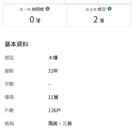
詢問度
成交
近一年
近五年
0
2
筆
筆
基本資料
類型
大樓
屋齡
32
年
坪數
--
樓高
11層
戶數
126戶
格局
兩房，三房