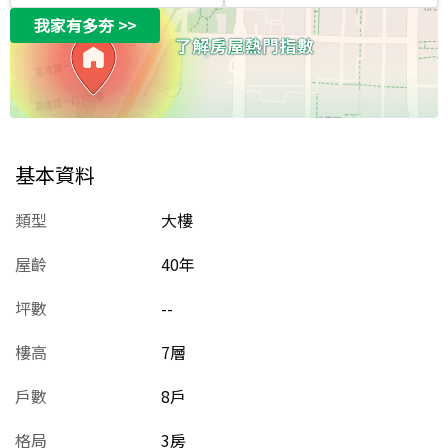
我家有多夯
>>
基本資料
類型
大樓
屋齡
40
年
坪數
--
樓高
7層
戶數
8戶
格局
3房