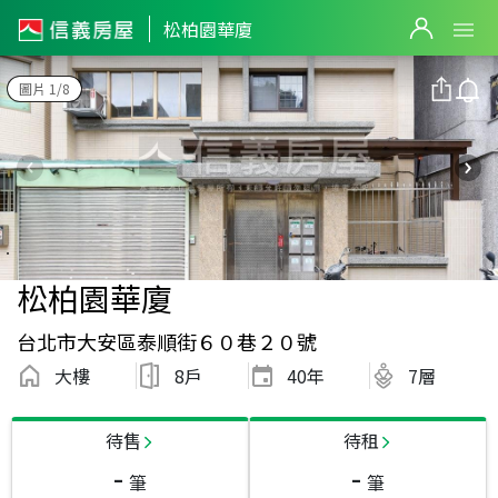
松柏園華廈
圖片 1/8
松柏園華廈
台北市大安區泰順街６０巷２０號
大樓
8戶
40
年
7層
待售
待租
-
-
筆
筆