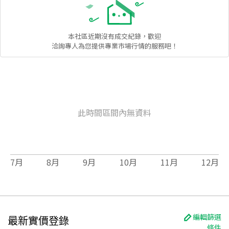
本社區
近期沒有成交紀錄，歡迎
洽詢專人為您提供專業市場行情的服務吧！
此時間區間內無資料
7
月
8
月
9
月
10
月
11
月
12
月
編輯篩選
最新實價登錄
條件