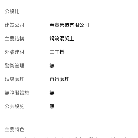
公設比
--
建設公司
春貿營造有限公司
主要結構
鋼筋混凝土
外牆建材
二丁掛
警衛管理
無
垃圾處理
自行處理
無障礙設施
無
公共設施
無
主要特色