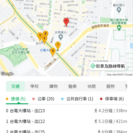
街景及路線導航
交通
學校
購物
醫療
休閒
寵物
警
捷運
(
5
)
公車
(
20
)
公共自行車
(
1
)
停車場
(
6
)
0
台電大樓站 - 出口3
4.2
分鐘 /
338m
1
台電大樓站 - 出口2
5.1
分鐘 /
421m
2
台電大樓站 - 出口5
6
分鐘 /
384m