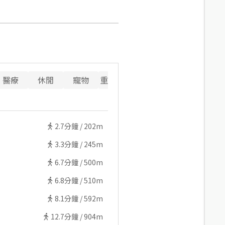
醫療
休閒
寵物
重要設施
2.7
分鐘 /
202m
3.3
分鐘 /
245m
6.7
分鐘 /
500m
6.8
分鐘 /
510m
8.1
分鐘 /
592m
12.7
分鐘 /
904m