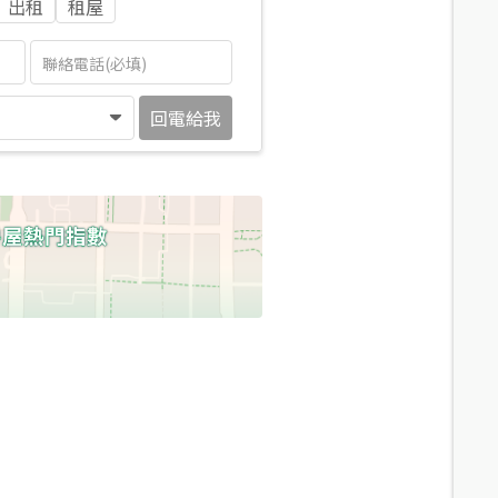
出租
租屋
回電給我