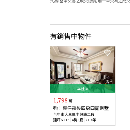
式為(當筆交易之成交總價/前一筆交易之成
有銷售中物件
本
社區
1,798
萬
強！專任震後四房四衛別墅
台中市大里區中興路二段
建坪
63.15
4房3廳
21.7年