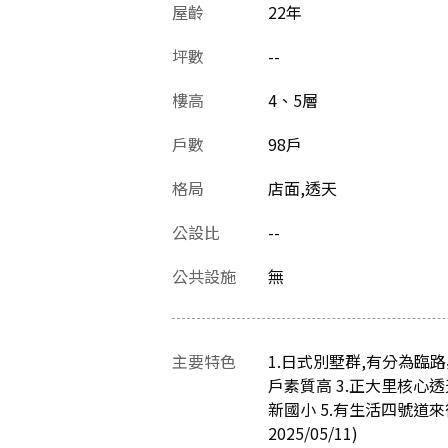
屋齡
22
年
坪數
--
樓高
4、5層
戶數
98戶
格局
店面,透天
公設比
--
公共設施
無
主要特色
1.日式別墅群,有分為臨
戶素質高 3.正大里核心
新國小 5.有生活四號道
2025/05/11)