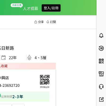
人才招募
登入/註冊
分享
訂閱
區日新路
22
年
4、5層
人收藏
中興店
4-23692720
掃碼電話聊
2-3年
從業時間