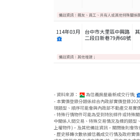
備註資訊：
親友、員工、共有人或其他特殊關係
114
年
03
月
台中市大里區中興路
二段日新巷79弄68號
備註資訊：
其他增建；
- 資料來源：
為信義房屋最新成交行情;
- 本實價登錄分類係綜合內政部實價登錄2
現類型、順序可能會與內政部不動產交易實
- 特殊行情物件可能為受到特別條件或特殊
中關係人間交易、特殊交易情況及標的類型、
上權物件)，及其他備註資訊，關閉後則會恢
- 歷史移轉次數依據信義成交行情及政府實