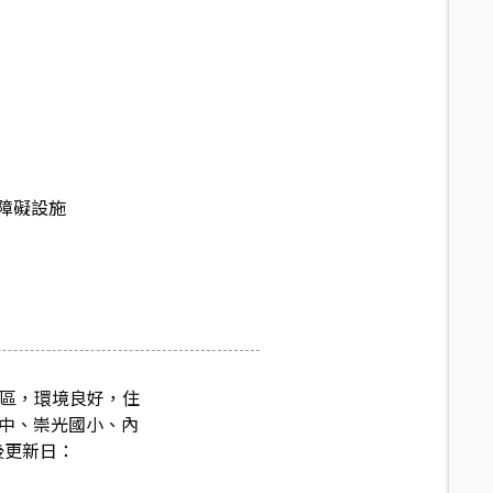
障礙設施
宅區，環境良好，住
國中、崇光國小、內
後更新日：