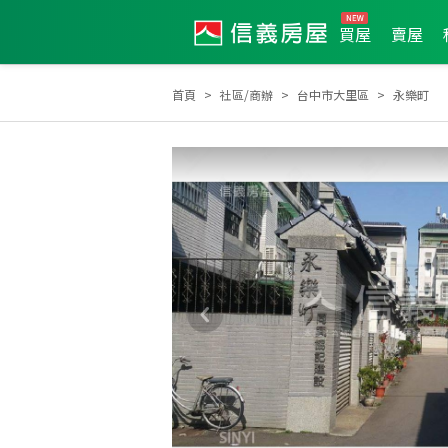
買屋
賣屋
首頁
社區/商辦
台中市大里區
永樂町