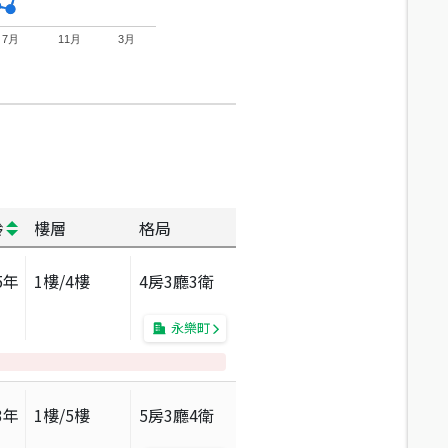
7月
11月
3月
齡
樓層
格局
5
年
1
樓/
4
樓
4房3廳3衛
永樂町
3
年
1
樓/
5
樓
5房3廳4衛