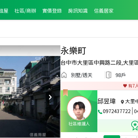
租屋
社區/商辦
實價登錄
房訊知識
信義居家
永樂町
台中市大里區中興路二段,大里
別墅/透天
98戶
♥️ 有
7
邱昱瑋
大里
0972437722
0
社區維護人