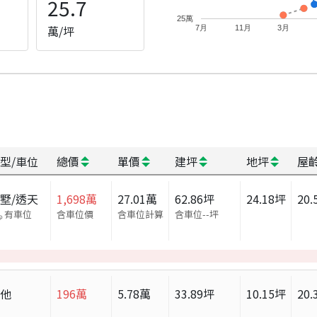
25.7
25萬
萬/坪
7月
11月
3月
型/車位
總價
單價
建坪
地坪
屋
墅/透天
1,698
萬
27.01
萬
62.86
坪
24.18
坪
20.
有車位
含車位價
含車位計算
含車位
--
坪
其他
196
萬
5.78
萬
33.89
坪
10.15
坪
20.