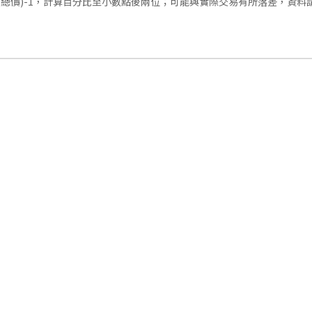
交總價)-1，計算百分比至小數點後兩位；可能與實際交易有所落差，資料