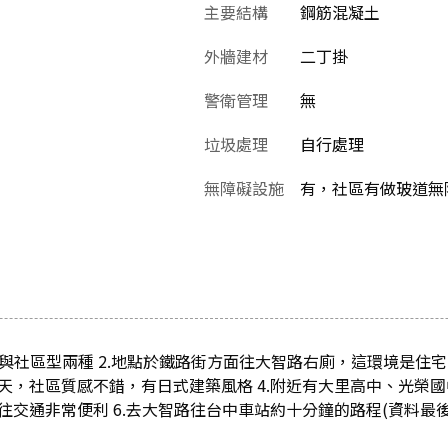
主要結構
鋼筋混凝土
外牆建材
二丁掛
警衛管理
無
垃圾處理
自行處理
無障礙設施
有，社區有做玻道無
路與社區型兩種 2.地點於鐵路街方面往大智路右廁，這環境是住
透天，社區質感不錯，有日式建築風格 4.附近有大里高中、光榮
來往交通非常便利 6.去大智路往台中車站約十分鐘的路程(資料最