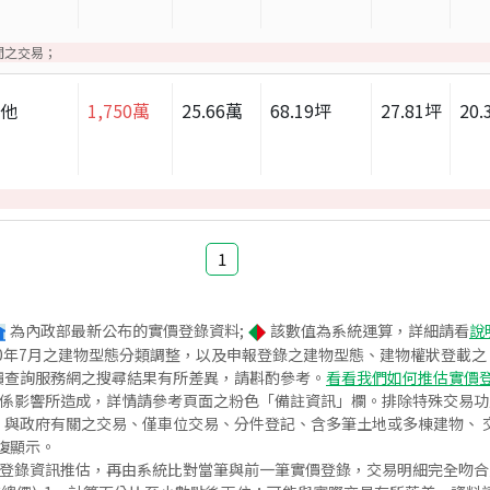
間之交易；
其他
1,750
萬
25.66
萬
68.19
坪
27.81
坪
20.
1
為內政部最新公布的實價登錄資料;
該數值為系統運算，詳細請看
說
020年7月之建物型態分類調整，以及申報登錄之建物型態、建物權狀登載
價查詢服務網之搜尋結果有所差異，請斟酌參考。
看看我們如何推估實價
關係影響所造成，詳情請參考頁面之粉色「備註資訊」欄。排除特殊交易
與政府有關之交易、僅車位交易、分件登記、含多筆土地或多棟建物、 交
復顯示。
價登錄資訊推估，再由系統比對當筆與前一筆實價登錄，交易明細完全吻