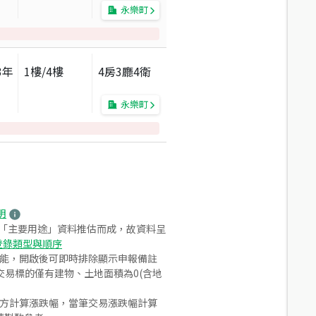
永樂町
3
年
1
樓/
4
樓
4房3廳4衛
永樂町
明
之「主要用途」資料推估而成，故資料呈
登錄類型與順序
功能，開啟後可即時排除顯示申報備註
易標的僅有建物、土地面積為0(含地
合方計算漲跌幅，當筆交易漲跌幅計算