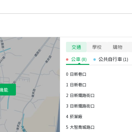
交通
學校
購物
公車
公共自行車
(
8
)
(
1
)
0
日新巷口
1
日新巷口
機能
2
日新鐵路街口
3
日新鐵路街口
4
菸葉廠
5
大智喬城路口