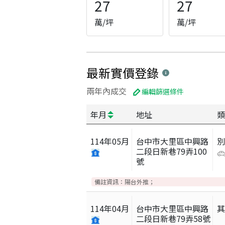
27
27
萬/坪
萬/坪
最新實價登錄
兩年內成交
編輯篩選條件
年月
地址
類
114
年
05
月
台中市大里區中興路
別
二段日新巷79弄100
號
備註資訊：
陽台外推；
114
年
04
月
台中市大里區中興路
二段日新巷79弄58號