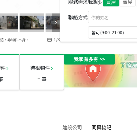
服務需求
我想要
買屋
賣屋
聯絡方式
皆可(9:00-21:00)
1
/
8
紹，非物件本身。
我家有多夯
>>
物件
待租物件
-
筆
筆
建設公司
同興協記