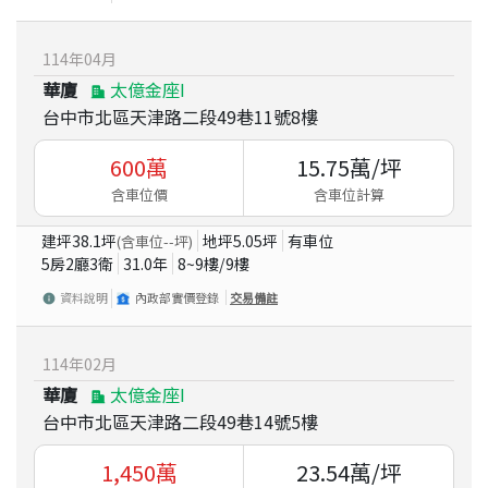
114
年
04
月
華廈
太億金座I
台中市北區天津路二段49巷11號8樓
600
萬
15.75
萬/坪
含車位價
含車位計算
建坪
38.1
坪
地坪
5.05
坪
有車位
(含車位
--
坪)
5房2廳3衛
31.0
年
8~9
樓/
9
樓
資料說明
內政部實價登錄
交易備註
114
年
02
月
華廈
太億金座I
台中市北區天津路二段49巷14號5樓
1,450
萬
23.54
萬/坪