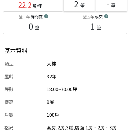
2
-
22.2
筆
筆
萬/坪
詢問度
成交
近一年
近五年
0
1
筆
筆
基本資料
類型
大樓
屋齡
32
年
坪數
18.00~70.00坪
樓高
9層
戶數
108戶
格局
套房,2房,3房,店面,1房、2房、3房