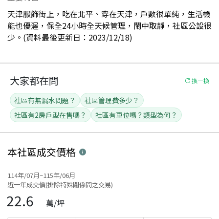
天津服飾街上，吃在北平、穿在天津，戶數很單純，生活機
能也優渥，保全24小時全天候管理，鬧中取靜，社區公設很
少。(資料最後更新日：2023/12/18)
大家都在問
換一換
社區有無漏水問題？
社區管理費多少？
社區有2房戶型在售嗎？
社區有車位嗎？類型為何？
本社區
成交價格
114年/07月~115年/06月
近一年成交價(排除特殊關係間之交易)
22.6
萬/坪