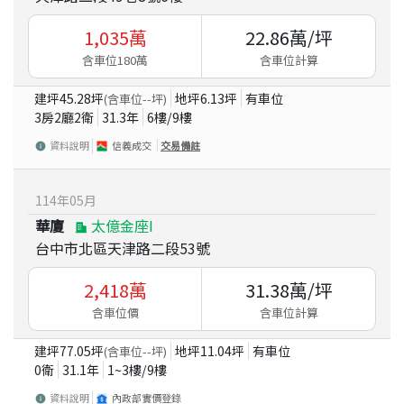
1,035
萬
22.86
萬/坪
含車位180萬
含車位計算
建坪
45.28
坪
地坪
6.13
坪
有車位
(含車位
--
坪)
3房2廳2衛
31.3
年
6
樓/
9
樓
資料說明
信義成交
交易備註
114
年
05
月
華廈
太億金座I
台中市北區天津路二段53號
2,418
萬
31.38
萬/坪
含車位價
含車位計算
建坪
77.05
坪
地坪
11.04
坪
有車位
(含車位
--
坪)
0衛
31.1
年
1~3
樓/
9
樓
資料說明
內政部實價登錄