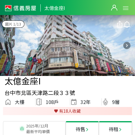
太億金座I
圖片 1/13
太億金座I
台中市北區天津路二段３３號
大樓
108戶
32
年
9層
♥️ 有
18
人收藏
2025年/12月
待售
待租
最新平均單價