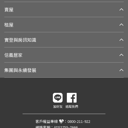
賣屋
租屋
實登與房訊知識
信義居家
集團與永續發展
加好友
追蹤我們
客戶權益專線
：
0800-211-922
網路客服：
(02)2755-7666