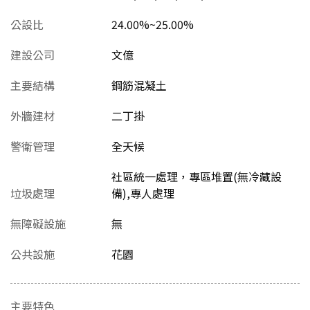
公設比
24.00%~25.00%
建設公司
文億
主要結構
鋼筋混凝土
外牆建材
二丁掛
警衛管理
全天候
社區統一處理，專區堆置(無冷藏設
垃圾處理
備),專人處理
無障礙設施
無
公共設施
花園
主要特色