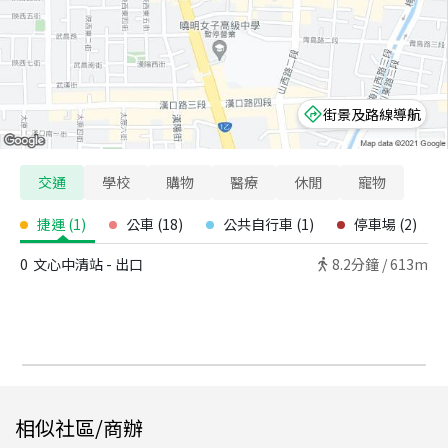
街景及路線導航
交通
學校
購物
醫療
休閒
寵物
捷運
(
1
)
公車
(
18
)
公共自行車
(
1
)
停車場
(
2
)
0
文心中清站 - 出口
8.2
分鐘 /
613m
相似社區/商辦