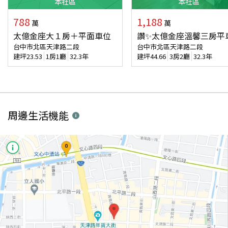
本
社區
本
社區
788
1,188
萬
萬
太億金座大１房＋平面車位
讚✨太億金座溫馨三房平
台中市北區天津路二段
台中市北區天津路二段
建坪
23.53
1房1廳
32.3年
建坪
44.66
3房2廳
32.3年
周邊生活機能