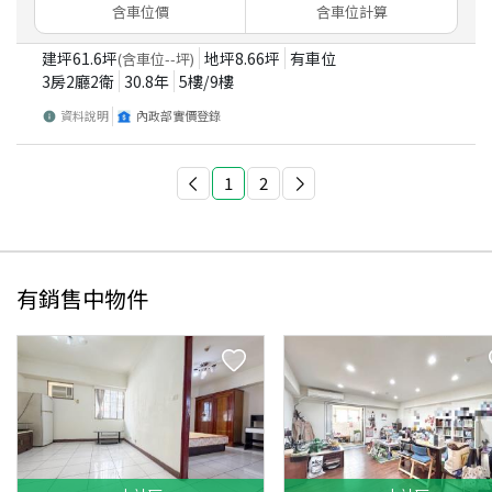
含車位價
含車位計算
建坪
61.6
坪
地坪
8.66
坪
有車位
(含車位
--
坪)
3房2廳2衛
30.8
年
5
樓/
9
樓
資料說明
內政部實價登錄
1
2
有銷售中物件