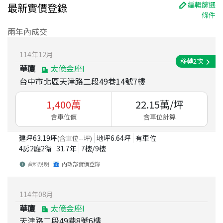
編輯篩選
最新實價登錄
條件
兩年內成交
114
年
12
月
移轉
2
次
華廈
太億金座I
台中市北區天津路二段49巷14號7樓
1,400
萬
22.15
萬/坪
含車位價
含車位計算
建坪
63.19
坪
地坪
6.64
坪
有車位
(含車位
--
坪)
4房2廳2衛
31.7
年
7
樓/
9
樓
資料說明
內政部實價登錄
114
年
08
月
華廈
太億金座I
天津路二段49巷8號6樓