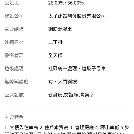
公設比
28.00%~36.00%
建設公司
太子建設開發股份有限公司
主要結構
鋼筋混凝土
外牆建材
二丁掛
警衛管理
全天候
垃圾處理
社區統一處理，垃圾子母車
無障礙設施
有，大門斜坡
公共設施
健身房,交誼廳,會議室
主要特色
1. 大樓入住率高 2. 住戶素質高 3. 管理嚴謹 4. 釋出率低 5.步