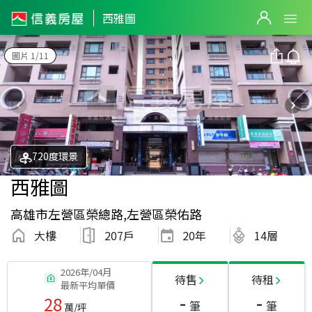
西雅圖
圖片 1/11
720度環景
西雅圖
高雄市左營區榮總路,左營區榮佑路
大樓
207戶
20
年
14層
2026年/04月
待售
待租
最新平均單價
-
-
28
筆
筆
萬/坪