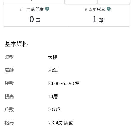
詢問度
成交
近一年
近五年
0
1
筆
筆
基本資料
類型
大樓
屋齡
20
年
坪數
24.00~65.90坪
樓高
14層
戶數
207戶
格局
2.3.4房.店面