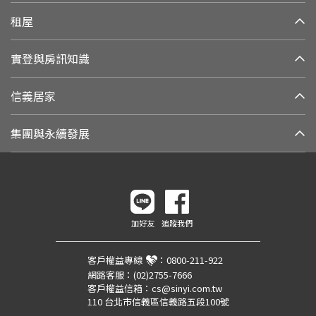
租屋
實登與房訊知識
信義居家
集團與永續發展
加好友
追蹤我們
客戶權益專線
：
0800-211-922
網路客服：
(02)2755-7666
客戶權益信箱：
cs@sinyi.com.tw
110 台北市信義區信義路五段100號