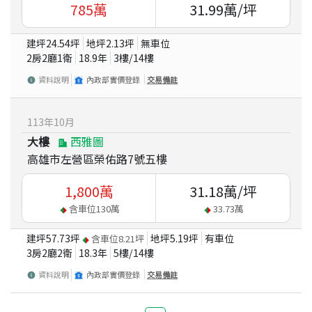
785
萬
31.99
萬/坪
建坪
24.54
坪
地坪
2.13
坪
無車位
2房2廳1衛
18.9
年
3
樓/
14
樓
資料說明
內政部實價登錄
交易備註
113
年
10
月
大樓
西雅圖
高雄市左營區榮佑路7號五樓
1,800
萬
31.18
萬/坪
含車位
130
萬
33.73
萬
建坪
57.73
坪
地坪
5.19
坪
有車位
含車位
8.21
坪
3房2廳2衛
18.3
年
5
樓/
14
樓
資料說明
內政部實價登錄
交易備註