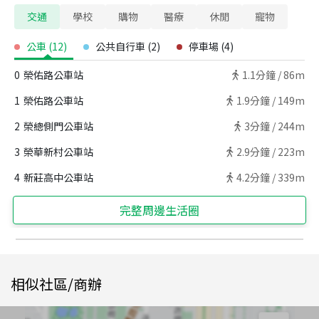
交通
學校
購物
醫療
休閒
寵物
公車
(
12
)
公共自行車
(
2
)
停車場
(
4
)
0
榮佑路公車站
1.1
分鐘 /
86m
1
榮佑路公車站
1.9
分鐘 /
149m
2
榮總側門公車站
3
分鐘 /
244m
3
榮華新村公車站
2.9
分鐘 /
223m
4
新莊高中公車站
4.2
分鐘 /
339m
完整周邊生活圈
相似社區/商辦