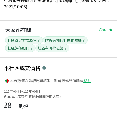
行約兩分鐘即可到全聯 6.鄰近榮總醫院(資料最後更新日：
2021/10/05)
大家都在問
換一換
社區管理方式為何？
附近有類似社區推薦嗎？
社區評價如何？
社區有哪些公設？
本社區
成交價格
本表數值為系統運算結果，計算方式詳情請看
說明
115年/04月~115年/06月
近三個月成交價(排除特殊關係間之交易)
28
萬/坪