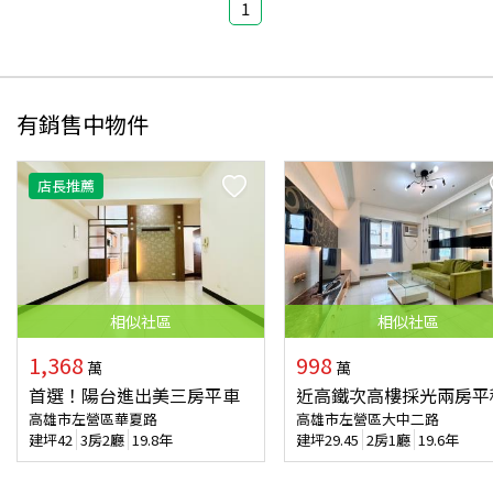
1
有銷售中物件
店長推薦
相似
社區
相似
社區
1,368
998
萬
萬
首選！陽台進出美三房平車
近高鐵次高樓採光兩房平
高雄市左營區華夏路
高雄市左營區大中二路
建坪
42
3房2廳
19.8年
建坪
29.45
2房1廳
19.6年