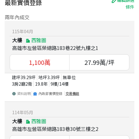
編輯篩選
最新實價登錄
條件
兩年內成交
115
年
04
月
大樓
西雅圖
高雄市左營區榮總路183巷22號九樓之1
1,100
萬
27.99
萬/坪
建坪
39.29
坪
地坪
3.39
坪
無車位
3房2廳2衛
19.8
年
9
樓/
14
樓
資料說明
內政部實價登錄
交易備註
114
年
05
月
大樓
西雅圖
高雄市左營區榮總路183巷30號三樓之2