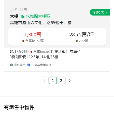
113
年
11
月
移轉
2
次
大樓
水舞間大樓區
高雄市鳳山區文化西路65號十四樓
1,300
萬
28.72
萬/坪
含車位
150
萬
29.2
萬
建坪
45.26
坪
地坪
6
坪
有車位
含車位
5.86
坪
3房2廳2衛
12.5
年
14
樓/
15
樓
資料說明
內政部實價登錄
1
2
有銷售中物件