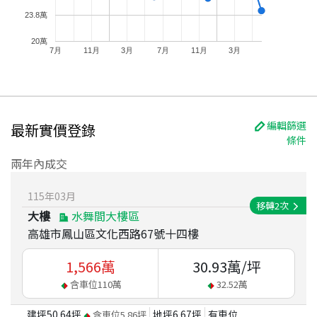
23.8萬
20萬
7月
11月
3月
7月
11月
3月
編輯篩選
最新實價登錄
條件
兩年內成交
115
年
03
月
移轉
2
次
大樓
水舞間大樓區
高雄市鳳山區文化西路67號十四樓
1,566
萬
30.93
萬/坪
含車位
110
萬
32.52
萬
建坪
50.64
坪
地坪
6.67
坪
有車位
含車位
5.86
坪