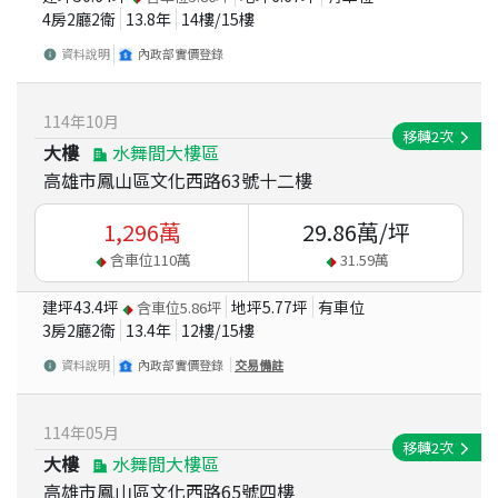
4房2廳2衛
13.8
年
14
樓/
15
樓
資料說明
內政部實價登錄
114
年
10
月
移轉
2
次
大樓
水舞間大樓區
高雄市鳳山區文化西路63號十二樓
1,296
萬
29.86
萬/坪
含車位
110
萬
31.59
萬
建坪
43.4
坪
地坪
5.77
坪
有車位
含車位
5.86
坪
3房2廳2衛
13.4
年
12
樓/
15
樓
資料說明
內政部實價登錄
交易備註
114
年
05
月
移轉
2
次
大樓
水舞間大樓區
高雄市鳳山區文化西路65號四樓