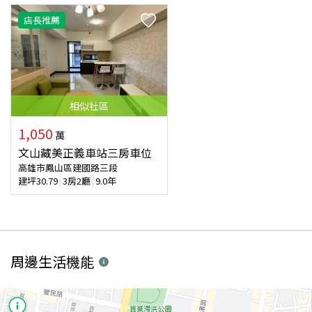
店長推薦
相似
社區
1,050
萬
文山藏美正義車站三房車位
高雄市鳳山區建國路三段
建坪
30.79
3房2廳
9.0年
周邊生活機能