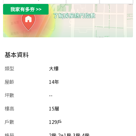
我家有多夯
>>
基本資料
類型
大樓
屋齡
14
年
坪數
--
樓高
15層
戶數
129戶
格局
2房,2+1房,3房,4房