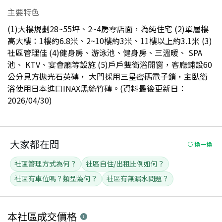
主要特色
(1)大樓規劃28~55坪、2~4房零店面，為純住宅 (2)單層樓
高大樓：1樓約6.8米、2~10樓約3米、11樓以上約3.1米 (3)
社區管理佳 (4)健身房、游泳池、健身房、三溫暖、 SPA
池、 KTV、宴會廳等設施 (5)戶戶雙衛浴開窗，客廳鋪設60
公分見方拋光石英磚， 大門採用三星密碼電子鎖，主臥衛
浴使用日本進口INAX黑絲竹磚。(資料最後更新日：
2026/04/30)
大家都在問
換一換
社區管理方式為何？
社區自住/出租比例如何？
社區有車位嗎？類型為何？
社區有無漏水問題？
本社區
成交價格