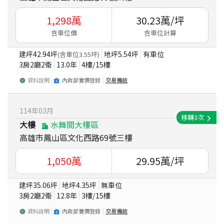
1,298
萬
30.23
萬/坪
含車位價
含車位計算
建坪
42.94
坪
地坪
5.54
坪
有車位
(含車位
3.55
坪)
3房2廳2衛
13.0
年
4
樓/
15
樓
資料說明
內政部實價登錄
交易備註
114
年
03
月
移轉
3
次
大樓
水舞間大樓區
高雄市鳳山區文化西路69號三樓
1,050
萬
29.95
萬/坪
建坪
35.06
坪
地坪
4.35
坪
無車位
3房2廳2衛
12.8
年
3
樓/
15
樓
資料說明
內政部實價登錄
交易備註