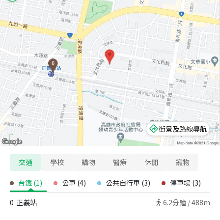
街景及路線導航
交通
學校
購物
醫療
休閒
寵物
台鐵
(
1
)
公車
(
4
)
公共自行車
(
3
)
停車場
(
3
)
0
正義站
6.2
分鐘 /
488m