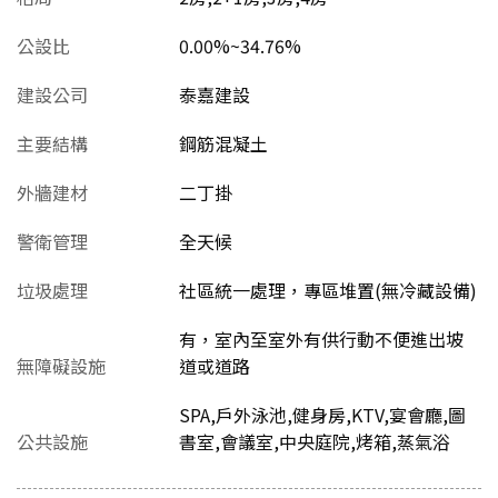
公設比
0.00%~34.76%
建設公司
泰嘉建設
主要結構
鋼筋混凝土
外牆建材
二丁掛
警衛管理
全天候
垃圾處理
社區統一處理，專區堆置(無冷藏設備)
有，室內至室外有供行動不便進出坡
無障礙設施
道或道路
SPA,戶外泳池,健身房,KTV,宴會廳,圖
公共設施
書室,會議室,中央庭院,烤箱,蒸氣浴