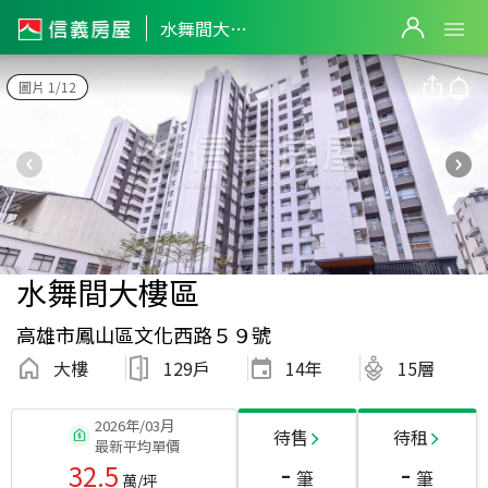
水舞間大樓區
圖片 1/12
水舞間大樓區
高雄市鳳山區文化西路５９號
大樓
129戶
14
年
15層
2026年/03月
待售
待租
最新平均單價
-
-
32.5
筆
筆
萬/坪