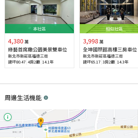
本
社區
相似
社區
4,380
3,998
萬
萬
綠藝首席瞰公園美景雙車位
全坤國際館高樓三房車位
新北市新莊區福德三街
新北市新莊區福德三街
建坪
80.47
4房2廳
14.1年
建坪
65.17
3房2廳
14.3年
周邊生活機能