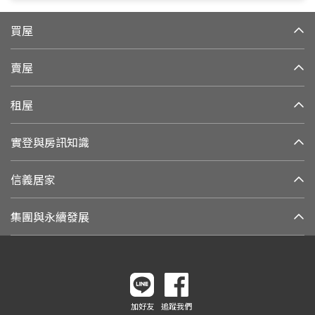
買屋
賣屋
租屋
實登與房訊知識
信義居家
集團與永續發展
加好友
追蹤我們