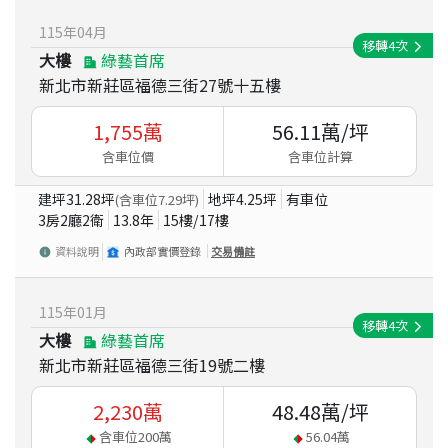
115
年
04
月
移轉
4
次
大樓
綠藝首席
新北市新莊區福德三街27號十五樓
1,755
萬
56.11
萬/坪
含車位價
含車位計算
建坪
31.28
坪
地坪
4.25
坪
有車位
(含車位
7.29
坪)
3房2廳2衛
13.8
年
15
樓/
17
樓
資料說明
內政部實價登錄
交易備註
115
年
01
月
移轉
4
次
大樓
綠藝首席
新北市新莊區福德三街19號二樓
2,230
萬
48.48
萬/坪
含車位
200
萬
56.04
萬