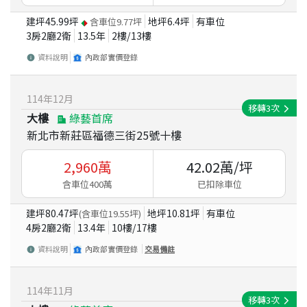
建坪
45.99
坪
地坪
6.4
坪
有車位
含車位
9.77
坪
3房2廳2衛
13.5
年
2
樓/
13
樓
資料說明
內政部實價登錄
114
年
12
月
移轉
3
次
大樓
綠藝首席
新北市新莊區福德三街25號十樓
2,960
萬
42.02
萬/坪
含車位400萬
已扣除車位
建坪
80.47
坪
地坪
10.81
坪
有車位
(含車位
19.55
坪)
4房2廳2衛
13.4
年
10
樓/
17
樓
資料說明
內政部實價登錄
交易備註
114
年
11
月
移轉
3
次