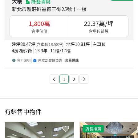
大樓
綠藝首席
新北市新莊區福德三街25號十一樓
1,800
萬
22.37
萬/坪
含車位價
含車位計算
建坪
80.47
坪
地坪
10.81
坪
有車位
(含車位
19.58
坪)
4房2廳2衛
13.3
年
11
樓/
17
樓
資料說明
內政部實價登錄
交易備註
1
2
有銷售中物件
店長推薦