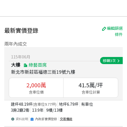
編輯篩選
最新實價登錄
條件
兩年內成交
115
年
06
月
移轉
3
次
大樓
綠藝首席
新北市新莊區福德三街19號九樓
2,000
萬
41.5
萬/坪
含車位價
含車位計算
建坪
48.19
坪
地坪
6.79
坪
有車位
(含車位
9.77
坪)
3房2廳2衛
13.9
年
9
樓/
13
樓
資料說明
內政部實價登錄
交易備註