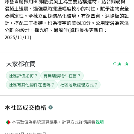
綠藝首席採用RC鋼筋混凝土為主要結構建材，結合鋼筋與
混凝土遇震、遇強風時擺盪幅度較小的特性，賦予建物安全
及穩定性。全棟立面採結晶化玻璃，有深凹窗、遮陽板的設
計，搭配二丁掛磚，也為樓宇的美觀加分。公用衛浴為乾濕
分離 的設計，採光好、通風佳(資料最後更新日：
2025/11/11)
大家都在問
換一換
社區評價如何？
有無裝潢物件在售？
社區有其他物件在售嗎？
社區垃圾處理方式？
本社區
成交價格
本表數值為系統運算結果，計算方式詳情請看
說明