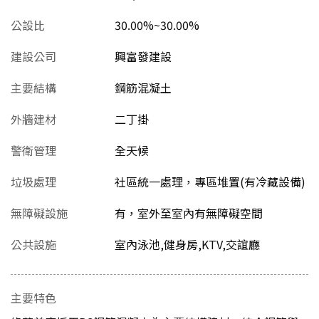
公設比
30.00%~30.00%
建設公司
興富發建設
主要結構
鋼筋混凝土
外牆建材
二丁掛
警衛管理
全天候
垃圾處理
社區統一處理，專區堆置(有冷藏設備)
無障礙設施
有，室外至室內有無障礙空間
公共設施
室內泳池,健身房,KTV,交誼廳
主要特色