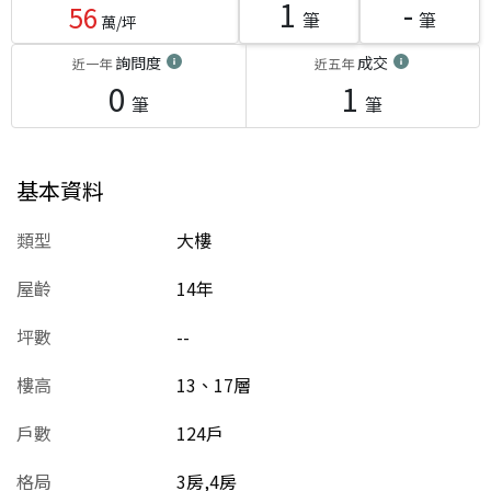
1
-
56
筆
筆
萬/坪
詢問度
成交
近一年
近五年
0
1
筆
筆
基本資料
類型
大樓
屋齡
14
年
坪數
--
樓高
13、17層
戶數
124戶
格局
3房,4房