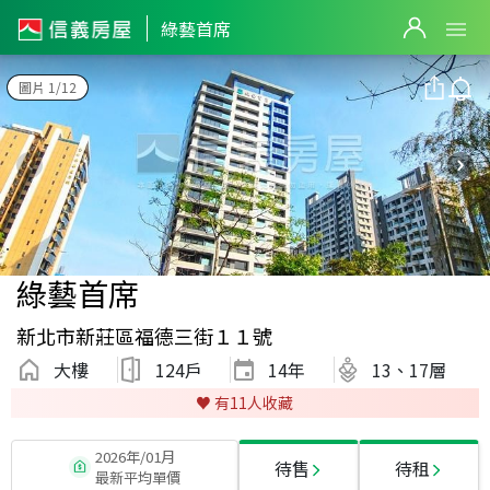
綠藝首席
圖片 1/12
綠藝首席
新北市新莊區福德三街１１號
大樓
124戶
14
年
13、17層
♥️ 有
11
人收藏
2026年/01月
待售
待租
最新平均單價