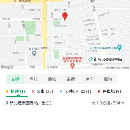
街景及路線導航
交通
學校
購物
醫療
休閒
寵物
捷運
(
1
)
公車
(
13
)
公共自行車
(
1
)
停車場
(
9
)
0
新北產業園區站 - 出口1
7.9
分鐘 /
594m