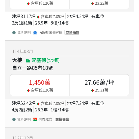
含車位
120
萬
23.22
萬
建坪
31.17
坪
地坪
4.24
坪
有車位
含車位
7.05
坪
2房1廳1衛
26.9
年
8
樓/
14
樓
資料說明
內政部實價登錄
交易備註
114
年
03
月
大樓
梵塞荷(北棟)
自立一路85巷18號
1,450
萬
27.66
萬/坪
含車位
120
萬
29.31
萬
建坪
52.42
坪
地坪
7.24
坪
有車位
含車位
7.05
坪
4房2廳2衛
26.3
年
1
樓/
14
樓
資料說明
信義成交
交易備註
113
年
12
月