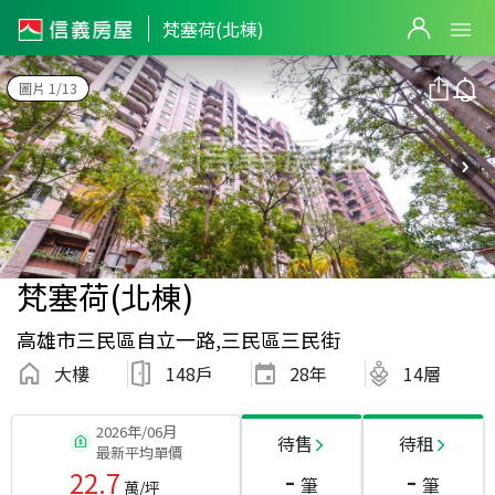
梵塞荷(北棟)
圖片 1/13
梵塞荷(北棟)
高雄市三民區自立一路,三民區三民街
大樓
148戶
28
年
14層
2026年/06月
待售
待租
最新平均單價
-
-
22.7
筆
筆
萬/坪