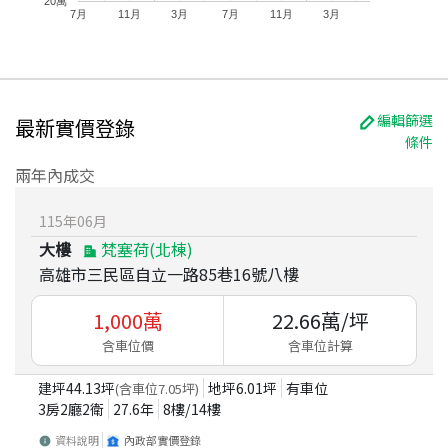
20萬
7月
11月
3月
7月
11月
3月
編輯篩選
最新實價登錄
條件
兩年內成交
115
年
06
月
大樓
梵塞荷(北棟)
高雄市三民區自立一路85巷16號八樓
1,000
萬
22.66
萬/坪
含車位價
含車位計算
建坪
44.13
坪
地坪
6.01
坪
有車位
(含車位
7.05
坪)
3房2廳2衛
27.6
年
8
樓/
14
樓
資料說明
內政部實價登錄