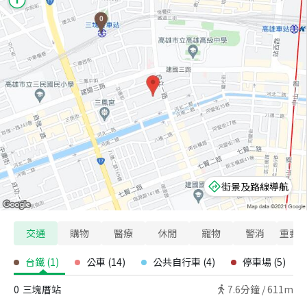
街景及路線導航
交通
購物
醫療
休閒
寵物
警消
重要
台鐵
(
1
)
公車
(
14
)
公共自行車
(
4
)
停車場
(
5
)
0
三塊厝站
7.6
分鐘 /
611m