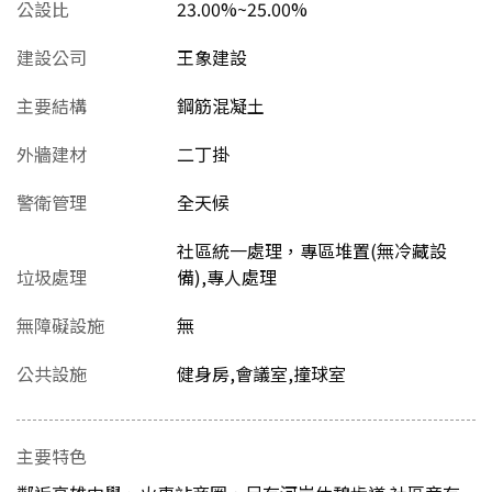
公設比
23.00%~25.00%
建設公司
王象建設
主要結構
鋼筋混凝土
外牆建材
二丁掛
警衛管理
全天候
社區統一處理，專區堆置(無冷藏設
垃圾處理
備),專人處理
無障礙設施
無
公共設施
健身房,會議室,撞球室
主要特色