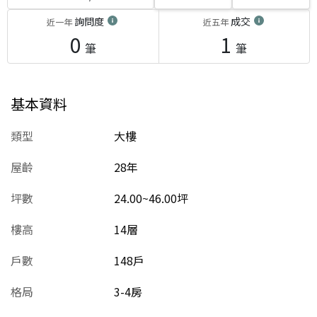
詢問度
成交
近一年
近五年
0
1
筆
筆
基本資料
類型
大樓
屋齡
28
年
坪數
24.00~46.00坪
樓高
14層
戶數
148戶
格局
3-4房