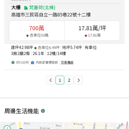
大樓
梵塞荷(北棟)
高雄市三民區自立一路85巷22號十二樓
700
萬
17.81
萬/坪
含車位
50
萬
17.81
萬
建坪
42.98
坪
地坪
5.74
坪
有車位
含車位
6.49
坪
3房2廳2衛
26.1
年
12
樓/
14
樓
資料說明
內政部實價登錄
交易備註
1
2
周邊生活機能