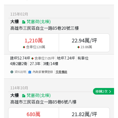
115
年
02
月
大樓
梵塞荷(北棟)
高雄市三民區自立一路85巷20號三樓
1,210
萬
22.94
萬/坪
含車位
120
萬
23.86
萬
建坪
52.74
坪
地坪
7.24
坪
有車位
含車位
7.05
坪
4房2廳2衛
27.3
年
3
樓/
14
樓
資料說明
內政部實價登錄
交易備註
114
年
10
月
移轉
2
次
大樓
梵塞荷(北棟)
高雄市三民區自立一路85巷6號八樓
680
萬
21.82
萬/坪