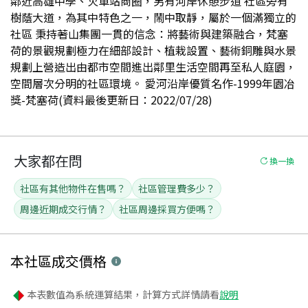
鄰近高雄中學、火車站商圈，另有河岸休憩步道 社區旁有
樹蔭大道，為其中特色之一，鬧中取靜，屬於一個滿獨立的
社區 秉持著山集團一貫的信念：將藝術與建築融合，梵塞
荷的景觀規劃極力在細部設計、植栽設置、藝術銅雕與水景
規劃上營造出由都市空間進出鄰里生活空間再至私人庭園，
空間層次分明的社區環境。 愛河沿岸優質名作-1999年園冶
獎-梵塞荷(資料最後更新日：2022/07/28)
大家都在問
換一換
社區有其他物件在售嗎？
社區管理費多少？
周邊近期成交行情？
社區周邊採買方便嗎？
本社區
成交價格
本表數值為系統運算結果，計算方式詳情請看
說明