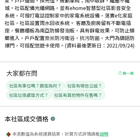
家，戶戶邊間，採光佳，規劃單純；鬧中取靜，離塵不離
城。社區配備光纖網路，並有ehome智慧型社區影音安全
系統，可撥打電話控制家中的家電系統設備，落實e化家庭
社區，社區設置雨水回收系統。 客廳及廚房留有不斷電插
座，餐廳櫃板為南亞防蟑發泡板，具有靜電效果，可防止蟑
螂進入，戶戶配置奈米防污衛浴，抗污防菌，大門為鑄鋁防
爆門，可搭配悠遊卡使用。(資料最後更新日：2021/09/24)
大家都在問
換一換
社區有車位嗎？類型為何？
社區有哪些公設？
社區垃圾處理方式？
社區有其他物件在售嗎？
本社區
成交價格
本表數值為系統運算結果，計算方式詳情請看
說明