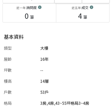
詢問度
成交
近一年
近五年
0
4
筆
筆
基本資料
類型
大樓
屋齡
16
年
坪數
--
樓高
14層
戶數
53戶
格局
3房,4房,43~55坪格局3~4房