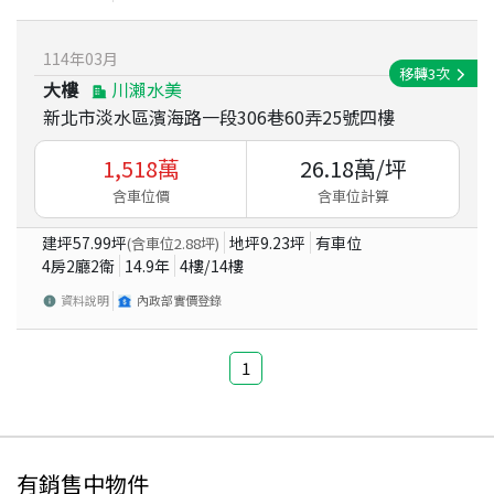
114
年
03
月
移轉
3
次
大樓
川瀨水美
新北市淡水區濱海路一段306巷60弄25號四樓
1,518
萬
26.18
萬/坪
含車位價
含車位計算
建坪
57.99
坪
地坪
9.23
坪
有車位
(含車位
2.88
坪)
4房2廳2衛
14.9
年
4
樓/
14
樓
資料說明
內政部實價登錄
1
有銷售中物件