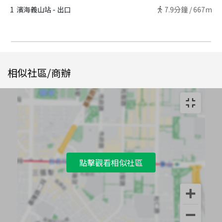
1
濱海義山站 - 出口
7.9
分鐘 /
667m
相似社區/商辦
點擊觀看相似社區