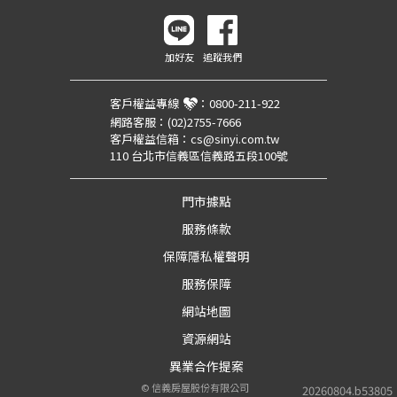
加好友
追蹤我們
客戶權益專線
：
0800-211-922
網路客服：
(02)2755-7666
客戶權益信箱：
cs@sinyi.com.tw
110 台北市信義區信義路五段100號
門市據點
服務條款
保障隱私權聲明
服務保障
網站地圖
資源網站
異業合作提案
©
信義房屋股份有限公司
20260804.b53805