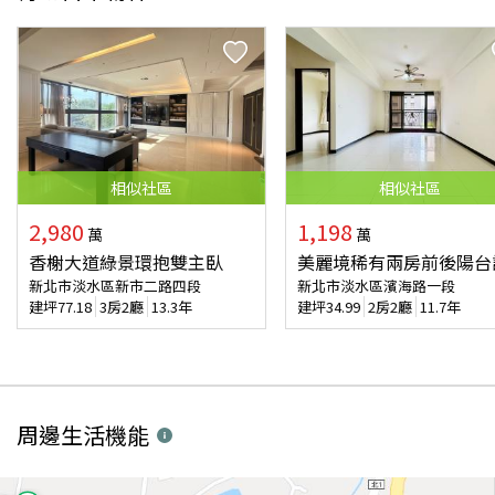
相似
社區
相似
社區
2,980
1,198
萬
萬
香榭大道綠景環抱雙主臥
美麗境稀有兩房前後陽台
新北市淡水區新市二路四段
新北市淡水區濱海路一段
建坪
77.18
3房2廳
13.3年
建坪
34.99
2房2廳
11.7年
周邊生活機能