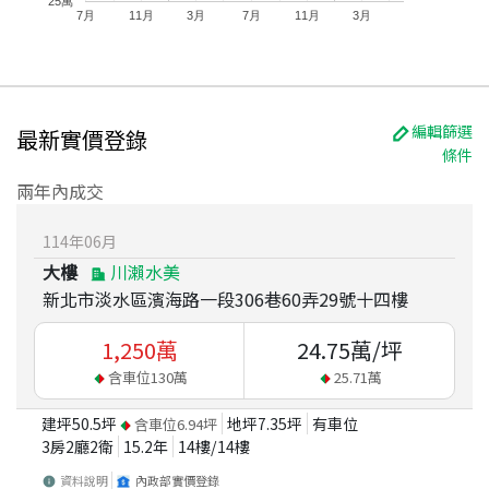
25萬
7月
11月
3月
7月
11月
3月
編輯篩選
最新實價登錄
條件
兩年內成交
114
年
06
月
大樓
川瀨水美
新北市淡水區濱海路一段306巷60弄29號十四樓
1,250
萬
24.75
萬/坪
含車位
130
萬
25.71
萬
建坪
50.5
坪
地坪
7.35
坪
有車位
含車位
6.94
坪
3房2廳2衛
15.2
年
14
樓/
14
樓
資料說明
內政部實價登錄