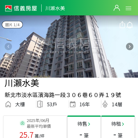
川瀨水美
圖片 1/4
川瀨水美
新北市淡水區濱海路一段３０６巷６０弄１９號
大樓
53戶
16
年
14層
2025年/06月
待售
待租
最新平均單價
-
-
25.7
筆
筆
萬/坪