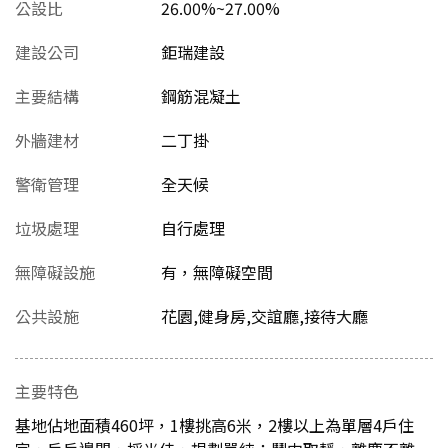
公設比
26.00%~27.00%
建設公司
鉅瑞建設
主要結構
鋼筋混凝土
外牆建材
二丁掛
警衛管理
全天候
垃圾處理
自行處理
無障礙設施
有，無障礙空間
公共設施
花園,健身房,交誼廳,接待大廳
主要特色
基地佔地面積460坪，1樓挑高6米，2樓以上為單層4戶住