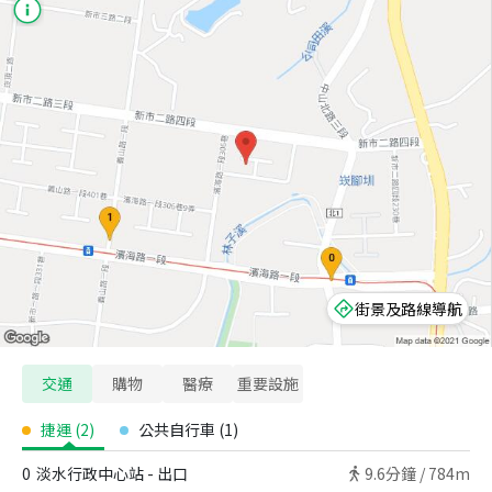
街景及路線導航
交通
購物
醫療
重要設施
捷運
(
2
)
公共自行車
(
1
)
0
淡水行政中心站 - 出口
9.6
分鐘 /
784m