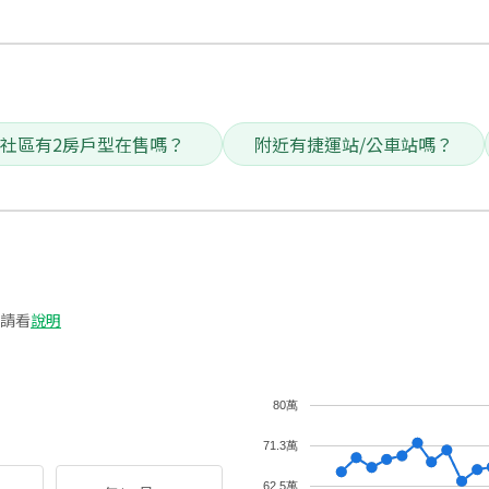
社區有2房戶型在售嗎？
附近有捷運站/公車站嗎？
請看
說明
80萬
71.3萬
62.5萬