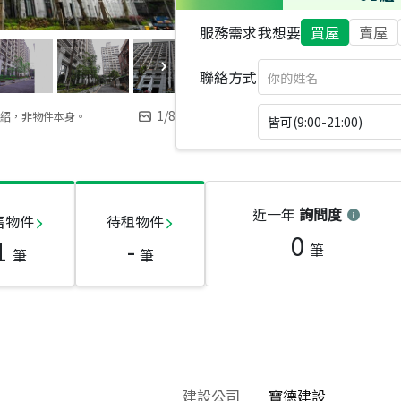
服務需求
我想要
買屋
賣屋
聯絡方式
1
/
8
紹，非物件本身。
皆可(9:00-21:00)
近一年
詢問度
售物件
待租物件
0
1
-
筆
筆
筆
建設公司
寶德建設