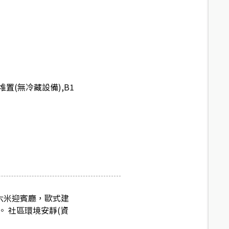
置(無冷藏設備),B1
六米迎賓廳，歐式建
 社區環境安靜(資