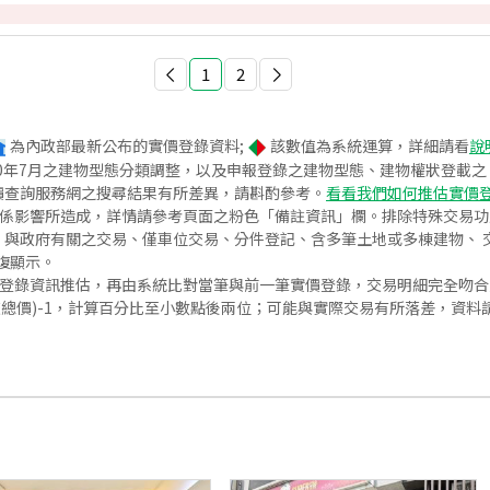
1
2
為內政部最新公布的實價登錄資料;
該數值為系統運算，詳細請看
說
020年7月之建物型態分類調整，以及申報登錄之建物型態、建物權狀登載
價查詢服務網之搜尋結果有所差異，請斟酌參考。
看看我們如何推估實價
關係影響所造成，詳情請參考頁面之粉色「備註資訊」欄。排除特殊交易
與政府有關之交易、僅車位交易、分件登記、含多筆土地或多棟建物、 交
復顯示。
價登錄資訊推估，再由系統比對當筆與前一筆實價登錄，交易明細完全吻
交總價)-1，計算百分比至小數點後兩位；可能與實際交易有所落差，資料