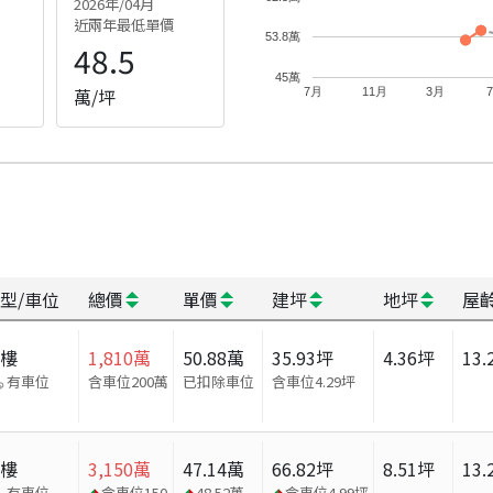
2026年/04月
近兩年最低單價
53.8萬
48.5
45萬
萬/坪
7月
11月
3月
型/車位
總價
單價
建坪
地坪
屋
大樓
1,810
萬
50.88
萬
35.93
坪
4.36
坪
13.
有車位
含車位200萬
已扣除車位
含車位
4.29
坪
大樓
3,150
萬
47.14
萬
66.82
坪
8.51
坪
13.
有車位
含車位
150
48.52
萬
含車位
4.99
坪