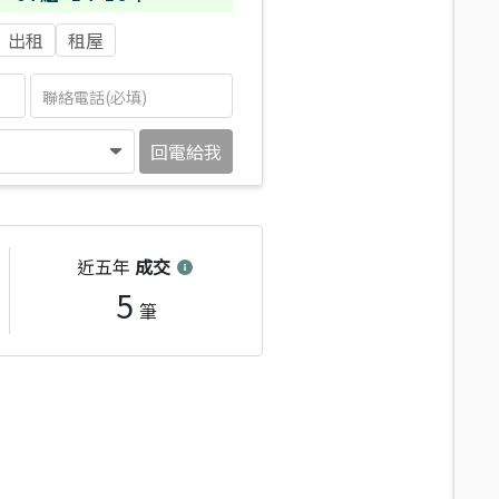
出租
租屋
回電給我
近五年
成交
5
筆