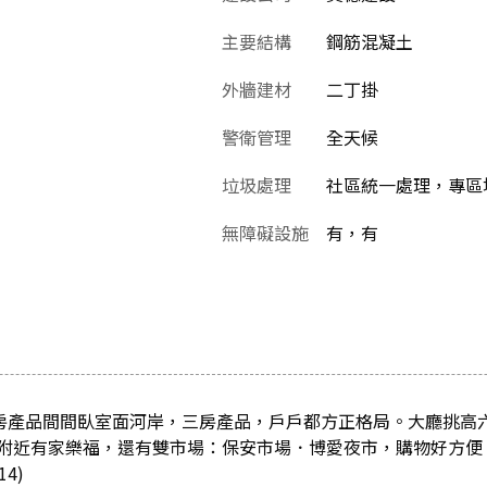
主要結構
鋼筋混凝土
外牆建材
二丁掛
警衛管理
全天候
垃圾處理
社區統一處理，專區堆
無障礙設施
有，有
四房產品間間臥室面河岸，三房產品，戶戶都方正格局。大廳挑高
附近有家樂福，還有雙市場：保安市場．博愛夜市，購物好方便。
4)