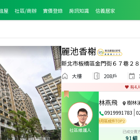
租屋
社區/商辦
實價登錄
房訊知識
信義居家
麗池香榭
新北市板橋區金門街６７巷２８
大樓
208戶
♥️ 有
4
林燕飛
樹林
0919991783
0
月區成件TOP1
2023年8月區成件TOP2
2022年9月區成件TOP2
社區維護人
已成交賣
91組