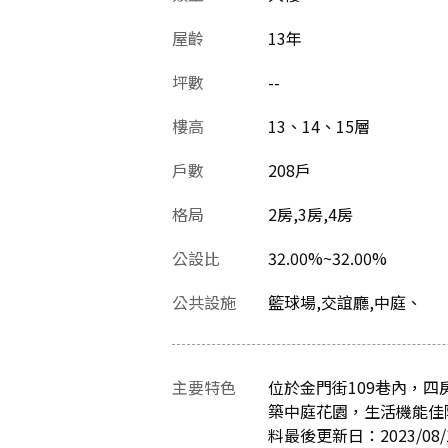
屋齡
13
年
坪數
--
樓高
13、14、15層
戶數
208戶
格局
2房,3房,4房
公設比
32.00%~32.00%
公共設施
籃球場,交誼廳,中庭、
主要特色
位於金門街109巷內，
築中庭花園，生活機能佳
料最後更新日：2023/08/1