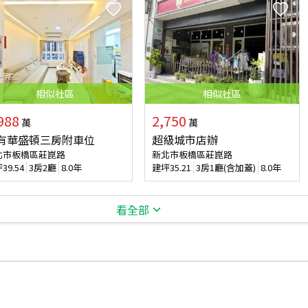
相似
社區
相似
社區
988
2,750
萬
萬
有華盛頓三房附車位
超級城市店辦
北市板橋區莊崑路
新北市板橋區莊崑路
坪
39.54
3房2廳
8.0年
建坪
35.21
3房1廳(含加蓋)
8.0年
看全部