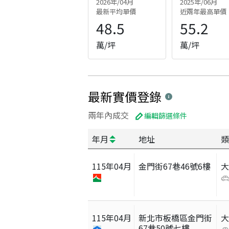
2026年/04月
2025年/06月
最新平均單價
近兩年最高單價
48.5
55.2
萬/坪
萬/坪
最新實價登錄
兩年內成交
編輯篩選條件
年月
地址
類
115
年
04
月
金門街67巷46號6樓
115
年
04
月
新北市板橋區金門街
67巷50號七樓