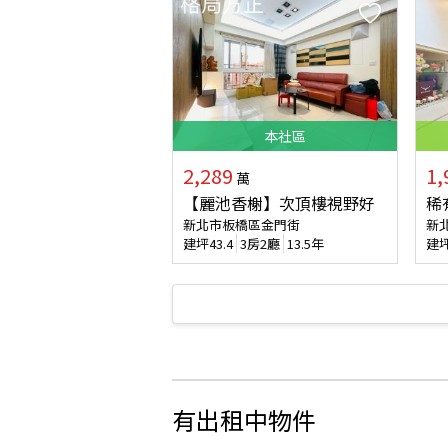
本
社區
2,289
1,
萬
【麗池香榭】次頂樓視野好
稀
新北市板橋區金門街
新
建坪
43.4
3房2廳
13.5年
建
有出租中物件