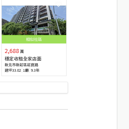
相似
社區
2,688
萬
穩定收租全家店面
新北市新莊區莊崑路
建坪
33.02
1廳
9.3年