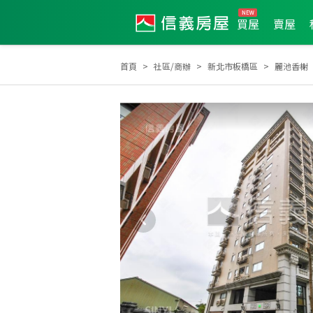
買屋
賣屋
首頁
社區/商辦
新北市板橋區
麗池香榭
土地達人
2024年12月區成件TOP3
2023年9