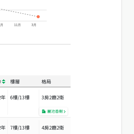
7月
11月
3月
齡
樓層
格局
2
年
6
樓/
13
樓
3房2廳2衛
麗池香榭
2
年
7
樓/
13
樓
4房2廳2衛