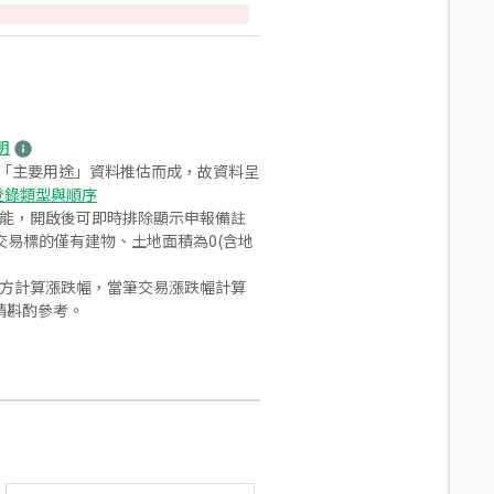
明
之「主要用途」資料推估而成，故資料呈
登錄類型與順序
功能，開啟後可即時排除顯示申報備註
易標的僅有建物、土地面積為0(含地
合方計算漲跌幅，當筆交易漲跌幅計算
請斟酌參考。