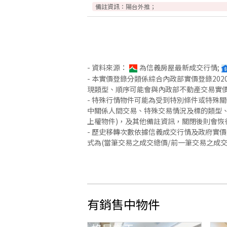
備註資訊：
陽台外推；
- 資料來源：
為信義房屋最新成交行情;
- 本實價登錄分類係綜合內政部實價登錄2
現類型、順序可能會與內政部不動產交易實
- 特殊行情物件可能為受到特別條件或特殊
中關係人間交易、特殊交易情況及標的類型、
上權物件)，及其他備註資訊，關閉後則會恢
- 歷史移轉次數依據信義成交行情及政府實
式為(當筆交易之成交總價/前一筆交易之成
有銷售中物件