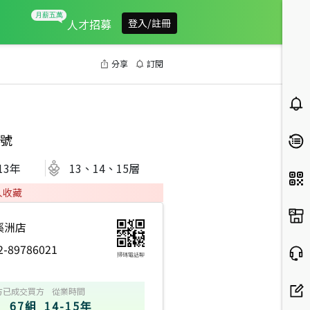
人才招募
登入/註冊
分享
訂閱
號
13
年
13、14、15層
人收藏
溪洲店
2-89786021
掃碼電話聊
方
已成交買方
從業時間
67組
14-15年