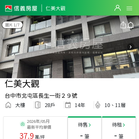
仁美大觀
圖片 1/7
仁美大觀
台中市北屯區長生一街２９號
大樓
28戶
14
年
10、11層
2026年/05月
待售
待租
最新平均單價
-
-
37.9
筆
筆
萬/坪