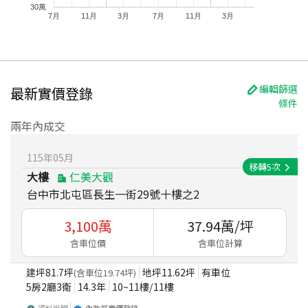
30萬
7月
11月
3月
7月
11月
3月
編輯篩選
最新實價登錄
條件
兩年內成交
115
年
05
月
移轉
5
次
大樓
仁美大觀
台中市北屯區長生一街29號十樓之2
3,100
萬
37.94
萬/坪
含車位價
含車位計算
建坪
81.7
坪
地坪
11.62
坪
有車位
(含車位
19.74
坪)
5房2廳3衛
14.3
年
10~11
樓/
11
樓