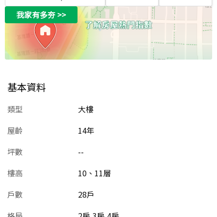
我家有多夯
>>
基本資料
類型
大樓
屋齡
14
年
坪數
--
樓高
10、11層
戶數
28戶
格局
2房,3房,4房