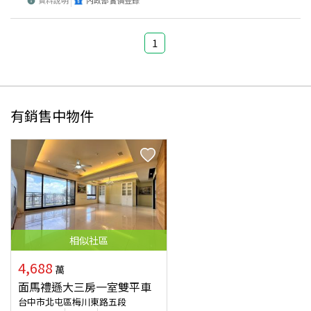
資料說明
內政部實價登錄
1
有銷售中物件
相似
社區
4,688
萬
面馬禮遜大三房一室雙平車
台中市北屯區梅川東路五段