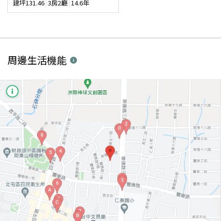
建坪
131.46
3房2廳
14.6年
周邊生活機能