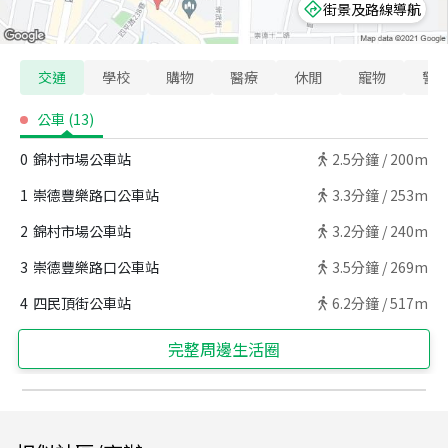
街景及路線導航
交通
學校
購物
醫療
休閒
寵物
警
公車
(
13
)
0
錦村市場公車站
2.5
分鐘 /
200m
1
崇德豐樂路口公車站
3.3
分鐘 /
253m
2
錦村市場公車站
3.2
分鐘 /
240m
3
崇德豐樂路口公車站
3.5
分鐘 /
269m
4
四民頂街公車站
6.2
分鐘 /
517m
完整周邊生活圈