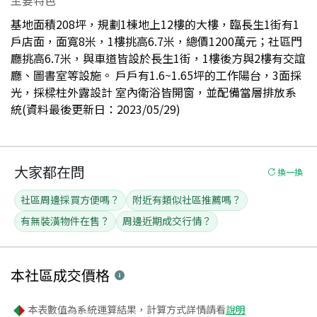
基地面積208坪，規劃1棟地上12樓的大樓，臨長生1街有1
戶店面，面寬8米，1樓挑高6.7米，總價1200萬元；社區門
廳挑高6.7米，與車道皆設於長生1街，1樓後方與2樓有交誼
廳、圖書室等設施。 戶戶有1.6~1.65坪的工作陽台，3面採
光，採樑柱外露設計 室內衛浴皆開窗，並配備當層排放系
統(資料最後更新日：2023/05/29)
大家都在問
換一換
社區周邊採買方便嗎？
附近有類似社區推薦嗎？
有無裝潢物件在售？
周邊近期成交行情？
本社區
成交價格
本表數值為系統運算結果，計算方式詳情請看
說明