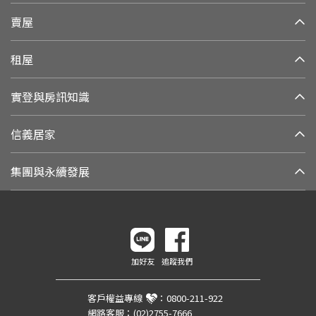
賣屋
租屋
實登與房訊知識
信義居家
集團與永續發展
加好友
追蹤我們
客戶權益專線
：
0800-211-922
網路客服：
(02)2755-7666