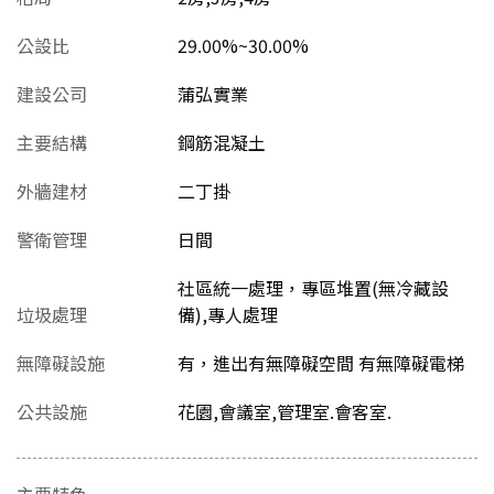
公設比
29.00%~30.00%
建設公司
蒲弘實業
主要結構
鋼筋混凝土
外牆建材
二丁掛
警衛管理
日間
社區統一處理，專區堆置(無冷藏設
垃圾處理
備),專人處理
無障礙設施
有，進出有無障礙空間 有無障礙電梯
公共設施
花園,會議室,管理室.會客室.
主要特色