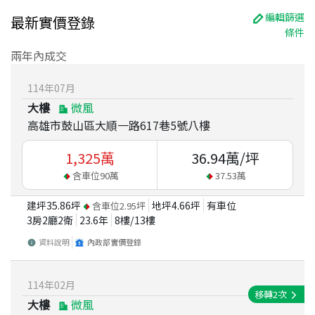
編輯篩選
最新實價登錄
條件
兩年內成交
114
年
07
月
大樓
微風
高雄市鼓山區大順一路617巷5號八樓
1,325
萬
36.94
萬/坪
含車位
90
萬
37.53
萬
建坪
35.86
坪
地坪
4.66
坪
有車位
含車位
2.95
坪
3房2廳2衛
23.6
年
8
樓/
13
樓
資料說明
內政部實價登錄
114
年
02
月
移轉
2
次
大樓
微風