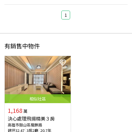
1
有銷售中物件
相似
社區
1,168
萬
決心處理飛揚精美３房
高雄市鼓山區龍勝路
建坪
32.47
3房2廳
20.7年