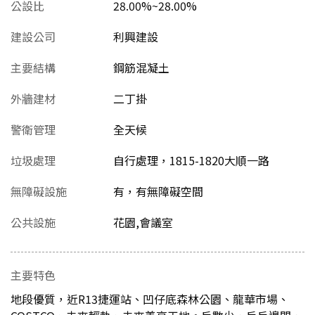
公設比
28.00%~28.00%
建設公司
利興建設
主要結構
鋼筋混凝土
外牆建材
二丁掛
警衛管理
全天候
垃圾處理
自行處理，1815-1820大順一路
無障礙設施
有，有無障礙空間
公共設施
花園,會議室
主要特色
地段優質，近R13捷運站、凹仔底森林公園、龍華市場、