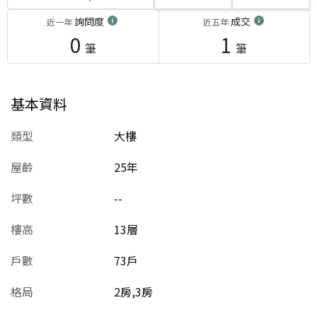
詢問度
成交
近一年
近五年
0
1
筆
筆
基本資料
類型
大樓
屋齡
25
年
坪數
--
樓高
13層
戶數
73戶
格局
2房,3房