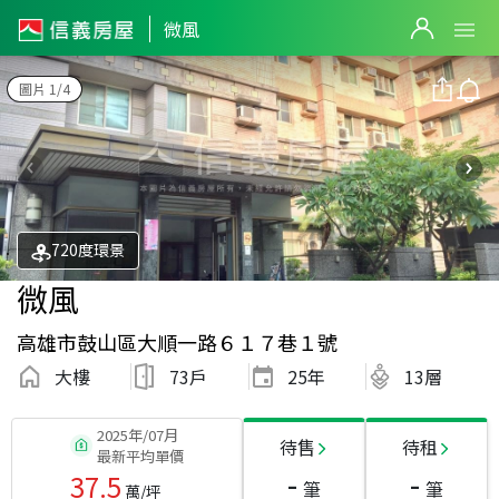
微風
圖片 1/4
720度環景
微風
高雄市鼓山區大順一路６１７巷１號
大樓
73戶
25
年
13層
2025年/07月
待售
待租
最新平均單價
-
-
37.5
筆
筆
萬/坪