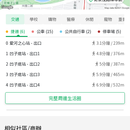
交通
學校
購物
醫療
休閒
寵物
重要
捷運
(
6
)
公車
(
15
)
公共自行車
(
2
)
停車場
(
5
)
0
愛河之心站 - 出口
3.1
分鐘 /
239m
1
凹子底站 - 出口1
4.8
分鐘 /
376m
2
凹子底站 - 出口2
5
分鐘 /
387m
3
凹子底站 - 出口3
5.9
分鐘 /
465m
4
凹子底站 - 出口4
6.9
分鐘 /
532m
完整周邊生活圈
相似社區/商辦