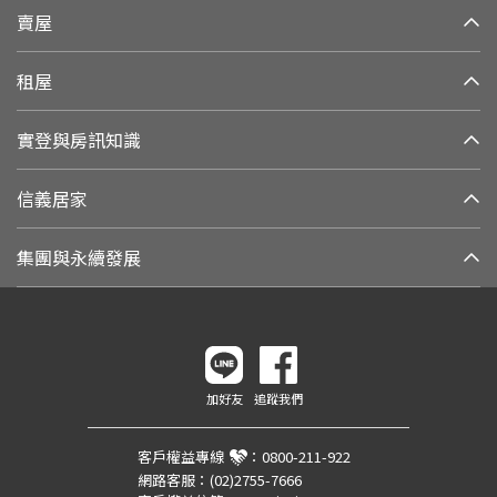
賣屋
租屋
實登與房訊知識
信義居家
集團與永續發展
加好友
追蹤我們
客戶權益專線
：
0800-211-922
網路客服：
(02)2755-7666