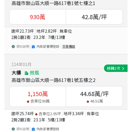
高雄市鼓山區大順一路617巷1號七樓之1
930
萬
42.8
萬/坪
建坪
21.73
坪
地坪
2.82
坪
無車位
2房1廳1衛
23.2
年
7
樓/
13
樓
資料說明
內政部實價登錄
交易備註
114
年
01
月
移轉
2
次
大樓
微風
高雄市鼓山區大順一路617巷1號五樓之2
1,150
萬
44.68
萬/坪
含車位
90
萬
46.51
萬
建坪
25.74
坪
地坪
3.34
坪
有車位
含車位
2.95
坪
2房2廳1衛
23.1
年
5
樓/
13
樓
資料說明
內政部實價登錄