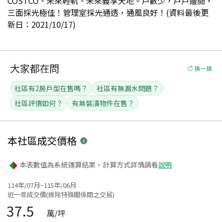
COSTCO、未來輕軌、未來義享天地。戶數少，戶戶邊間，
三面採光極佳！管理室採光通透，通風良好！(資料最後更
新日：2021/10/17)
大家都在問
換一換
社區有2房戶型在售嗎？
社區有無漏水問題？
社區評價如何？
有無裝潢物件在售？
本社區
成交價格
本表數值為系統運算結果，計算方式詳情請看
說明
114年/07月~115年/06月
近一年成交價(排除特殊關係間之交易)
37.5
萬/坪