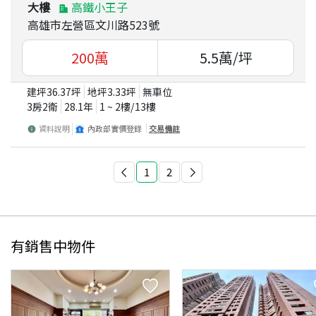
大樓
高鐵小王子
高雄市左營區文川路523號
200
萬
5.5
萬/坪
建坪
36.37
坪
地坪
3.33
坪
無車位
3房2衛
28.1
年
1 ~ 2
樓/
13
樓
資料說明
內政部實價登錄
交易備註
1
2
有銷售中物件