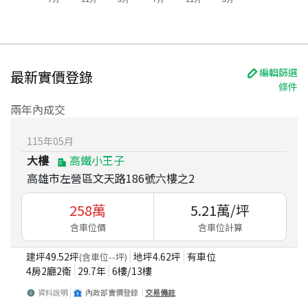
編輯篩選
最新實價登錄
條件
兩年內成交
115
年
05
月
大樓
高鐵小王子
高雄市左營區文天路186號六樓之2
258
萬
5.21
萬/坪
含車位價
含車位計算
建坪
49.52
坪
地坪
4.62
坪
有車位
(含車位
--
坪)
4房2廳2衛
29.7
年
6
樓/
13
樓
資料說明
內政部實價登錄
交易備註