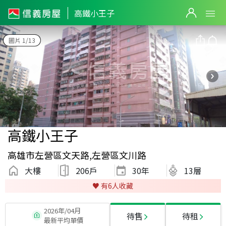
高鐵小王子
圖片 1/13
高鐵小王子
高雄市左營區文天路,左營區文川路
大樓
206戶
30
年
13層
♥️ 有
6
人收藏
2026年/04月
待售
待租
最新平均單價