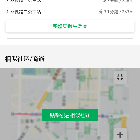
3
華夏路口公車站
3
分鐘 /
246m
4
華夏路口公車站
3.1
分鐘 /
253m
完整周邊生活圈
相似社區/商辦
點擊觀看相似社區