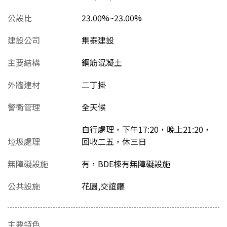
公設比
23.00%~23.00%
建設公司
集泰建設
主要結構
鋼筋混凝土
外牆建材
二丁掛
警衛管理
全天候
自行處理，下午17:20，晚上21:20，
垃圾處理
回收二五，休三日
無障礙設施
有，BDE棟有無障礙設施
公共設施
花園,交誼廳
主要特色