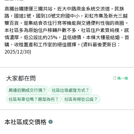
高鐵台鐵捷運三鐵共站，近大中路鼎金系統交流道，民族
路，國道1號，國到10號文府國中小，彩虹市集及新光三越
雙百貨，是集結食衣住行育等機能與交通便利性強的商圈。
本社區多為原始住戶移轉戶數不多，社區住戶素質純樸，感
情濃厚，低公設比約25%，且低總價，本棟大樓是結婚、首
購、收租置產和工作室的絕佳選擇。(資料最後更新日：
2025/12/30)
大家都在問
換一換
周邊近期成交行情？
社區垃圾處理方式？
社區有車位嗎？類型為何？
社區有哪些公設？
本社區
成交價格