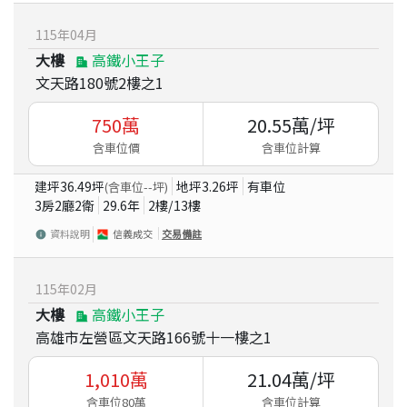
115
年
04
月
大樓
高鐵小王子
文天路180號2樓之1
750
萬
20.55
萬/坪
含車位價
含車位計算
建坪
36.49
坪
地坪
3.26
坪
有車位
(含車位
--
坪)
3房2廳2衛
29.6
年
2
樓/
13
樓
資料說明
信義成交
交易備註
115
年
02
月
大樓
高鐵小王子
高雄市左營區文天路166號十一樓之1
1,010
萬
21.04
萬/坪
含車位80萬
含車位計算