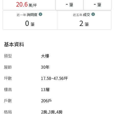
-
-
20.6
筆
筆
萬/坪
詢問度
成交
近一年
近五年
0
2
筆
筆
基本資料
類型
大樓
屋齡
30
年
坪數
17.58~47.56坪
樓高
13層
戶數
206戶
格局
2房,3房,4房