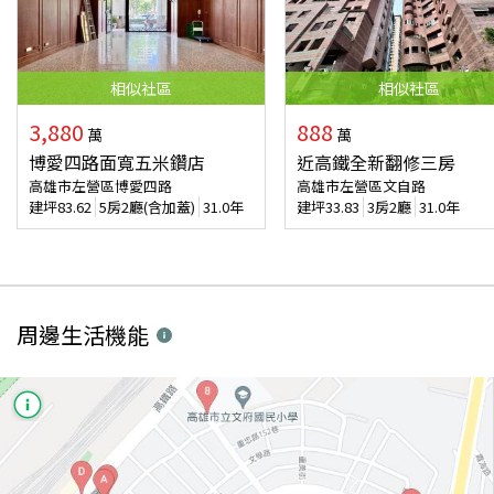
相似
社區
相似
社區
3,880
888
萬
萬
博愛四路面寬五米鑽店
近高鐵全新翻修三房
高雄市左營區博愛四路
高雄市左營區文自路
建坪
83.62
5房2廳(含加蓋)
31.0年
建坪
33.83
3房2廳
31.0年
周邊生活機能