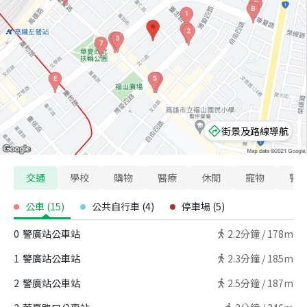
街景及路線導航
交通
學校
購物
醫療
休閒
寵物
警
公車
(
15
)
公共自行車
(
4
)
停車場
(
5
)
0
警廣站公車站
2.2
分鐘 /
178m
1
警廣站公車站
2.3
分鐘 /
185m
2
警廣站公車站
2.5
分鐘 /
187m