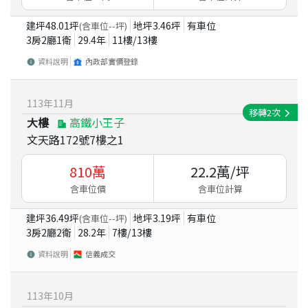
建坪
48.01
坪
地坪
3.46
坪
有車位
(含車位
--
坪)
3房2廳1衛
29.4
年
11
樓/
13
樓
資料說明
內政部實價登錄
113
年
11
月
移轉
2
次
大樓
高鐵小王子
文天路172號7樓之1
810
萬
22.2
萬/坪
含車位價
含車位計算
建坪
36.49
坪
地坪
3.19
坪
有車位
(含車位
--
坪)
3房2廳2衛
28.2
年
7
樓/
13
樓
資料說明
信義成交
113
年
10
月