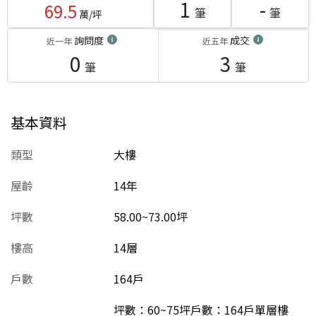
1
-
69.5
筆
筆
萬/坪
詢問度
成交
近一年
近五年
0
3
筆
筆
基本資料
類型
大樓
屋齡
14
年
坪數
58.00~73.00坪
樓高
14層
戶數
164戶
坪數：60~75坪戶數：164戶單層樓