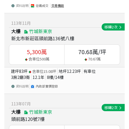
資料說明
信義成交
交易備註
113
年
11
月
移轉
2
次
大樓
竹城新東京
新北市新莊區頭前路136號八樓
5,300
萬
70.68
萬/坪
含車位
500
萬
70.67
萬
建坪
83
坪
地坪
12.23
坪
有車位
含車位
15.08
坪
3房2廳3衛
12.1
年
8
樓/
14
樓
資料說明
內政部實價登錄
113
年
07
月
移轉
2
次
大樓
竹城新東京
頭前路120號7樓