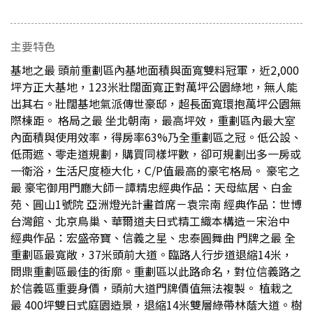
主要特色
基地之最 頭前重劃區內基地面積與面寬雙料冠軍，近2,000
坪方正大基地，123米壯闊面寬正對萬坪公園綠地，無人能
出其右。壯闊基地氣派傳世豪邸，超長面寬環抱萬坪公園無
際棟距。 格局之最 坐北朝南，最高坪效，重劃區內最大室
內面積與使用效率，得房率63%乃全重劃區之冠。低公設、
低雨遮、零走道規劃，購買同樣坪數，卻可規劃出多一房或
一衛浴，生活尺度極大化，C/P值最高的豪宅格局。 豪宅之
最 豪宅御用門廳大師－譚精忠經典作品：天母紘居、白金
苑、圓山1號院 亞洲燈光計畫首席－袁宗南 經典作品：世博
台灣館、北京鳥巢、華爾道夫日式精工織本構造－宋治中
經典作品：宏盛帝寶、信義之星、忠泰圓舞曲 門牌之最 全
重劃區最寬敞，37米頭前大道。臨路人行步道退縮14米，
問鼎重劃區最佳的街廓。重劃區以此路命名，對位信義路之
於信義區重要身價，頭前大道門牌價值無法複製。 植栽之
最 400坪雙日式庭園造景，退縮14米雙層綠帶林蔭大道。樹