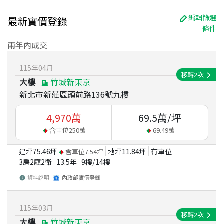
編輯篩選
最新實價登錄
條件
兩年內成交
115
年
04
月
移轉
2
次
大樓
竹城新東京
新北市新莊區頭前路136號九樓
4,970
萬
69.5
萬/坪
含車位
250
萬
69.49
萬
建坪
75.46
坪
地坪
11.84
坪
有車位
含車位
7.54
坪
3房2廳2衛
13.5
年
9
樓/
14
樓
資料說明
內政部實價登錄
115
年
03
月
移轉
2
次
大樓
竹城新東京