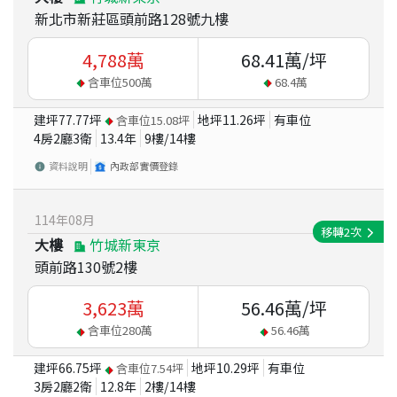
新北市新莊區頭前路128號九樓
4,788
萬
68.41
萬/坪
含車位
500
萬
68.4
萬
建坪
77.77
坪
地坪
11.26
坪
有車位
含車位
15.08
坪
4房2廳3衛
13.4
年
9
樓/
14
樓
資料說明
內政部實價登錄
114
年
08
月
移轉
2
次
大樓
竹城新東京
頭前路130號2樓
3,623
萬
56.46
萬/坪
含車位
280
萬
56.46
萬
建坪
66.75
坪
地坪
10.29
坪
有車位
含車位
7.54
坪
3房2廳2衛
12.8
年
2
樓/
14
樓