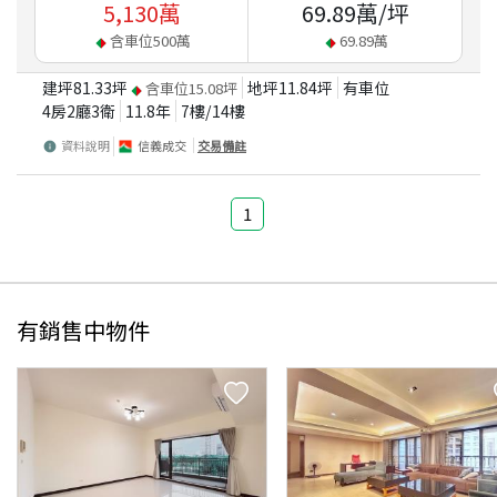
5,130
萬
69.89
萬/坪
含車位
500
萬
69.89
萬
建坪
81.33
坪
地坪
11.84
坪
有車位
含車位
15.08
坪
4房2廳3衛
11.8
年
7
樓/
14
樓
資料說明
信義成交
交易備註
1
有銷售中物件