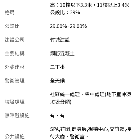
高：10樓以下3.3米，11樓以上3.4米
格局
公設比：29%
公設比
29.00%~29.00%
建設公司
竹城建設
主要結構
鋼筋混凝土
外牆建材
二丁掛
警衛管理
全天候
社區統一處理，集中處理(地下室冷凍
垃圾處理
垃圾分類)
無障礙設施
有，有
SPA,花園,健身房,視聽中心,交誼廳,接
公共設施
待大廳、警衛室、