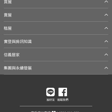
買屋
賣屋
租屋
實登與房訊知識
信義居家
集團與永續發展
加好友
追蹤我們