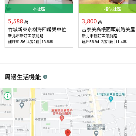
本
社區
相似
社區
5,588
3,800
萬
萬
竹城新東京樹海四房雙車位
吉泰美高樓面頭前路美屋
新北市新莊區頭前路
新北市新莊區頭前路
建坪
81.56
4房2廳
13.8年
建坪
58.94
2房1廳
11.4年
周邊生活機能