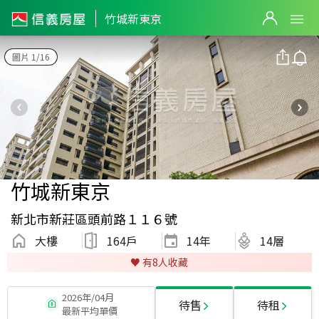
竹城新東京
圖片 1/16
竹城新東京
新北市新莊區頭前路１１６號
大樓
164戶
14
年
14層
♥️ 有
8
人收藏
2026年/04月
待售
待租
最新平均單價