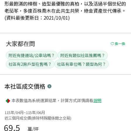
形最飽滿的樟樹、造型最優雅的真柏，以及活過半個世紀的
老茄苳，多達百株喬木在此共生共榮，綠金資產世代傳承。
(資料最後更新日：2021/10/01)
大家都在問
換一換
附近有捷運站/公車站嗎？
附近有類似社區推薦嗎？
社區有2房戶型在售嗎？
社區有車位嗎？類型為何？
本社區
成交價格
本表數值為系統運算結果，計算方式詳情請看
說明
115年/04月~115年/06月
近三個月成交價(排除特殊關係間之交易)
69.5
萬/坪