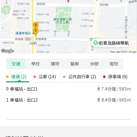
街景及路線導航
交通
學校
購物
醫療
休閒
寵物
捷運
(
2
)
公車
(
14
)
公共自行車
(
2
)
停車場
(
9
)
0
幸福站 - 出口1
7.4
分鐘 /
583m
1
幸福站 - 出口2
8.4
分鐘 /
665m