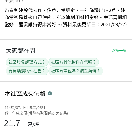
為泰利建設代表作，住戶非常穩定，一年僅釋出1~2戶，建
商當初是蓋來自己住的，所以建材用料相當好。生活習慣相
當好，屋況維持得非常好。(資料最後更新日：2021/09/27)
大家都在問
換一換
社區垃圾處理方式？
社區有其他物件在售嗎？
有無裝潢物件在售？
社區有車位嗎？類型為何？
本社區
成交價格
114年/07月~115年/06月
近一年成交價(排除特殊關係間之交易)
21.7
萬/坪