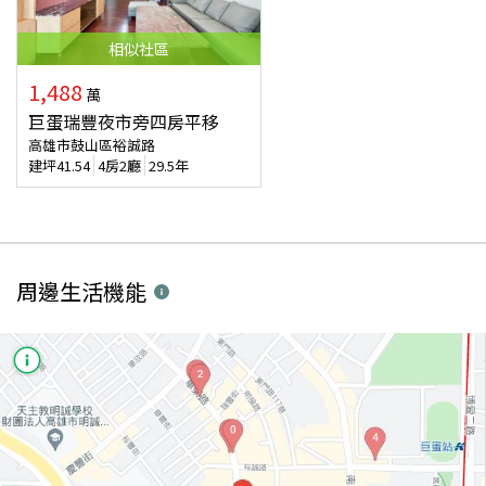
相似
社區
1,488
萬
巨蛋瑞豐夜市旁四房平移
高雄市鼓山區裕誠路
建坪
41.54
4房2廳
29.5年
周邊生活機能