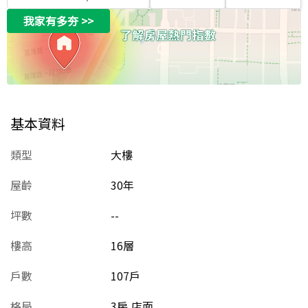
我家有多夯
>>
基本資料
類型
大樓
屋齡
30
年
坪數
--
樓高
16層
戶數
107戶
格局
3房,店面