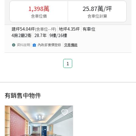
1,398
萬
25.87
萬/坪
含車位價
含車位計算
建坪
54.04
坪
地坪
4.35
坪
有車位
(含車位
--
坪)
4房2廳2衛
28.7
年
9
樓/
16
樓
資料說明
內政部實價登錄
交易備註
1
有銷售中物件