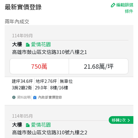
編輯篩選
最新實價登錄
條件
兩年內成交
114
年
09
月
大樓
愛情花園
高雄市鼓山區文信路310號八樓之1
750
萬
21.68
萬/坪
建坪
34.6
坪
地坪
2.76
坪
無車位
3房2廳2衛
29.0
年
8
樓/
16
樓
資料說明
內政部實價登錄
114
年
05
月
移轉
2
次
大樓
愛情花園
高雄市鼓山區文信路310號九樓之2