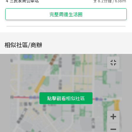
4
三民家商公車站
8.1
分鐘 /
638m
完整周邊生活圈
相似社區/商辦
點擊觀看相似社區