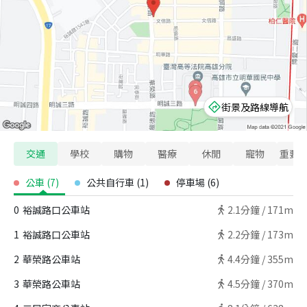
街景及路線導航
交通
學校
購物
醫療
休閒
寵物
重要
公車
(
7
)
公共自行車
(
1
)
停車場
(
6
)
0
裕誠路口公車站
2.1
分鐘 /
171m
1
裕誠路口公車站
2.2
分鐘 /
173m
2
華榮路公車站
4.4
分鐘 /
355m
3
華榮路公車站
4.5
分鐘 /
370m