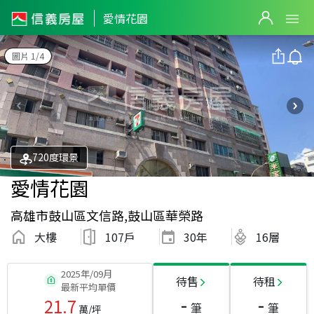
愛情花園
圖片 1/4
720度環景
愛情花園
高雄市鼓山區文信路,鼓山區華榮路
大樓
107戶
30
年
16層
2025年/09月
待售
待租
最新平均單價
-
-
21.7
筆
筆
萬/坪