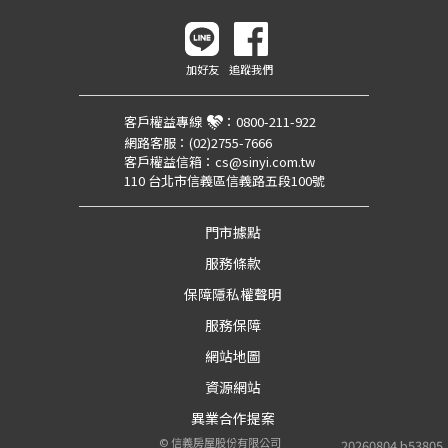
加好友
追蹤我們
客戶權益專線
：
0800-211-922
網路客服：
(02)2755-7666
客戶權益信箱：
cs@sinyi.com.tw
110 台北市信義區信義路五段100號
門市據點
服務條款
保障隱私權聲明
服務保障
網站地圖
資源網站
異業合作提案
©
信義房屋股份有限公司
20260804.b53805