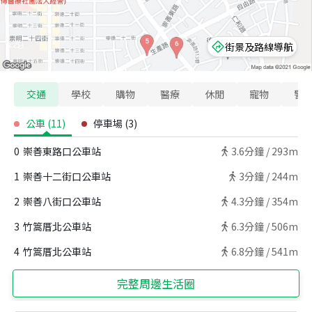
街景及路線導航
交通
學校
購物
醫療
休閒
寵物
警
公車
(
11
)
停車場
(
3
)
0
崇善東路口公車站
3.6
分鐘 /
293m
1
崇善十二街口公車站
3
分鐘 /
244m
2
崇善八街口公車站
4.3
分鐘 /
354m
3
竹篙厝北公車站
6.3
分鐘 /
506m
4
竹篙厝北公車站
6.8
分鐘 /
541m
完整周邊生活圈