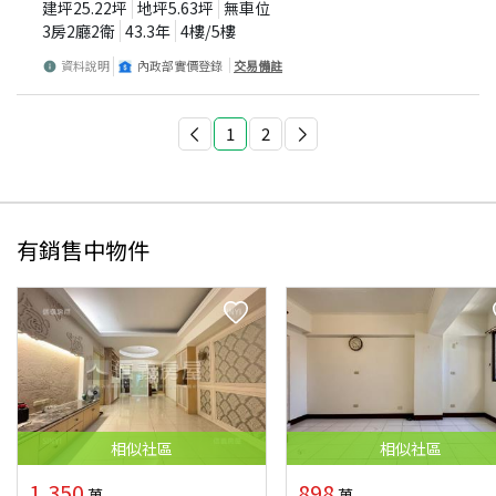
建坪
25.22
坪
地坪
5.63
坪
無車位
3房2廳2衛
43.3
年
4
樓/
5
樓
資料說明
內政部實價登錄
交易備註
1
2
有銷售中物件
相似
社區
相似
社區
1,350
898
萬
萬