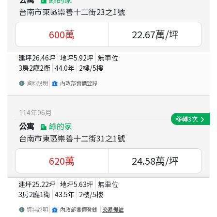
台南市東區崇善十二街23之1號
600
萬
22.67
萬/坪
建坪
26.46
坪
地坪
5.92
坪
無車位
3房2廳2衛
44.0
年
2
樓/
5
樓
資料說明
內政部實價登錄
114
年
06
月
移轉
3
次
公寓
綠的家
台南市東區崇善十二街31之1號
620
萬
24.58
萬/坪
建坪
25.22
坪
地坪
5.63
坪
無車位
3房2廳1衛
43.5
年
2
樓/
5
樓
資料說明
內政部實價登錄
交易備註