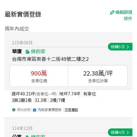
編輯篩選
最新實價登錄
條件
兩年內成交
115
年
06
月
移轉
5
次
華廈
綠的家
台南市東區崇善十二街49號二樓之2
900
萬
22.38
萬/坪
含車位價
含車位計算
建坪
40.21
坪
地坪
7.74
坪
有車位
(含車位
--
坪)
3房2廳1衛
31.3
年
2
樓/
7
樓
資料說明
內政部實價登錄
交易備註
114
年
12
月
移轉
4
次
公寓
綠的家