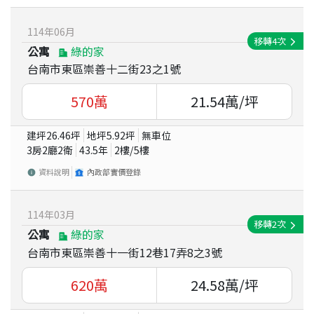
114
年
06
月
移轉
4
次
公寓
綠的家
台南市東區崇善十二街23之1號
570
萬
21.54
萬/坪
建坪
26.46
坪
地坪
5.92
坪
無車位
3房2廳2衛
43.5
年
2
樓/
5
樓
資料說明
內政部實價登錄
114
年
03
月
移轉
2
次
公寓
綠的家
台南市東區崇善十一街12巷17弄8之3號
620
萬
24.58
萬/坪