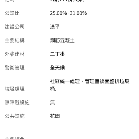
公設比
25.00%~31.00%
建設公司
漢平
主要結構
鋼筋混凝土
外牆建材
二丁掛
警衛管理
全天候
社區統一處理，管理室後面整排垃圾
垃圾處理
桶.
無障礙設施
無
公共設施
花園
主要特色