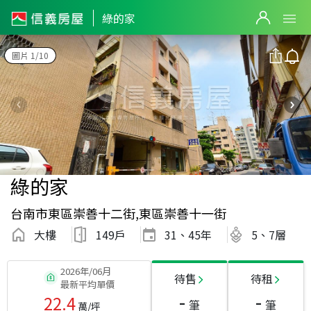
綠的家
圖片 1/10
綠的家
台南市東區崇善十二街,東區崇善十一街
大樓
149戶
31、45
年
5、7層
2026年/06月
待售
待租
最新平均單價
-
-
22.4
筆
筆
萬/坪