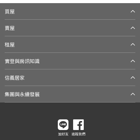
買屋
賣屋
租屋
實登與房訊知識
信義居家
集團與永續發展
加好友
追蹤我們