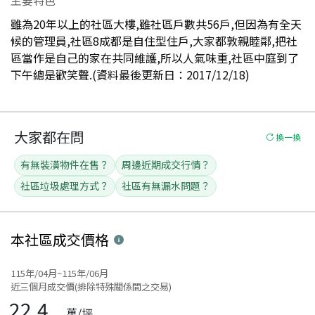
雖為20年以上的社區大樓,雖社區戶數共56戶,但因為有全天
候的管理員,社區8成都是自住型住戶,大家都敦親睦鄰,把社
區當作是自己的家在共同維護,所以人氣味重,社區中庭到了
下午總是歡笑聲.(資料最後更新日：2017/12/18)
大家都在問
換一換
有無裝潢物件在售？
周邊近期成交行情？
社區垃圾處理方式？
社區有無漏水問題？
本社區
成交價格
115年/04月~115年/06月
近三個月成交價(排除特殊關係間之交易)
22.4
萬/坪