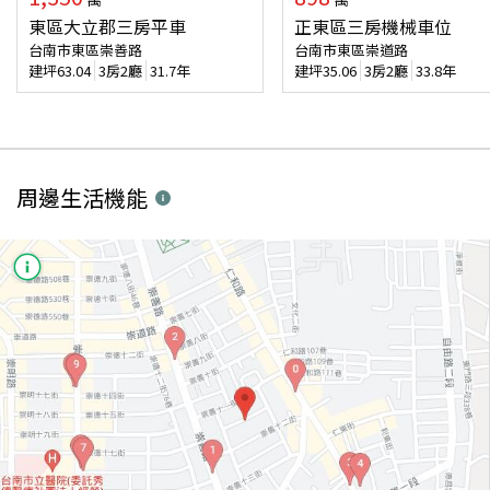
東區大立郡三房平車
正東區三房機械車位
台南市東區崇善路
台南市東區崇道路
建坪
63.04
3房2廳
31.7年
建坪
35.06
3房2廳
33.8年
周邊生活機能