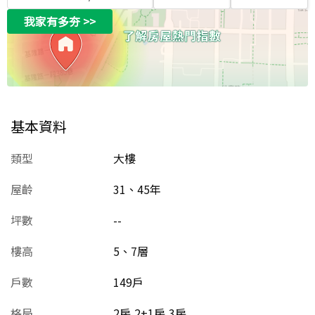
我家有多夯
>>
基本資料
類型
大樓
屋齡
31、45
年
坪數
--
樓高
5、7層
戶數
149戶
格局
2房,2+1房,3房,