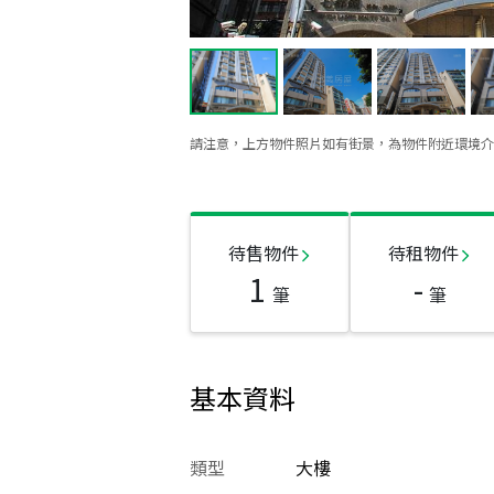
請注意，上方物件照片如有街景，為物件附近環境介
待售物件
待租物件
1
-
筆
筆
基本資料
類型
大樓