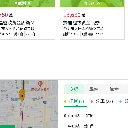
相似
社區
相似
社區
750
13,680
萬
萬
連極致黃金店辦２
雙連極致黃金店辦
北市大同區承德路二段
台北市大同區承德路二段
坪
20.52
1房1廳
22.1年
建坪
48.96
1房3廳
22.1年
交通
學校
購物
捷運
公車
(
8
)
(
22
)
0
中山站 - 出口6
1
中山站 - 出口5