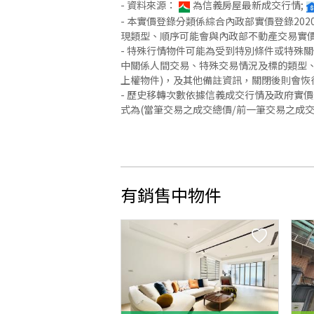
- 資料來源：
為信義房屋最新成交行情;
- 本實價登錄分類係綜合內政部實價登錄2
現類型、順序可能會與內政部不動產交易實
- 特殊行情物件可能為受到特別條件或特殊
中關係人間交易、特殊交易情況及標的類型、
上權物件)，及其他備註資訊，關閉後則會恢
- 歷史移轉次數依據信義成交行情及政府實
式為(當筆交易之成交總價/前一筆交易之成
有銷售中物件