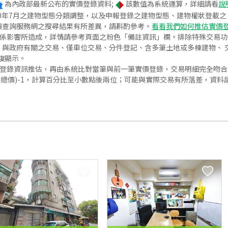
為內政部最新公布的實價登錄資料;
該數值為系統運算，詳細請看
說
020年7月之建物型態分類調整，以及申報登錄之建物型態、建物權狀登載
價查詢服務網之搜尋結果有所差異，請斟酌參考。
看看我們如何推估實價
關係影響所造成，詳情請參考頁面之粉色「備註資訊」欄。排除特殊交易
與政府有關之交易、僅車位交易、分件登記、含多筆土地或多棟建物、 交
復顯示。
價登錄資訊推估，再由系統比對當筆與前一筆實價登錄，交易明細完全吻
交總價)-1，計算百分比至小數點後兩位；可能與實際交易有所落差，資料