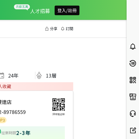
人才招募
登入/註冊
分享
訂閱
24
年
13層
人收藏
雙連店
2-89786559
掃碼電話聊
2-3年
從業時間