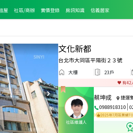
租屋
社區/商辦
實價登錄
房訊知識
信義居家
文化新都
台北市大同區平陽街２３號
大樓
23戶
♥️ 有
42
蔡坤成
捷運
0988918310
0
績TOP2
2025年7月龍虎榜
2025年6月龍虎榜
2025年7月區業績TOP3
社區維護人