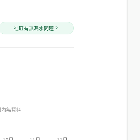
社區有無漏水問題？
間內無資料
10
月
11
月
12
月