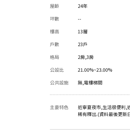
屋齡
24
年
坪數
--
樓高
13層
戶數
23戶
格局
2房,3房
公設比
21.00%~23.00%
公共設施
無,電樓梯間
主要特色
近寧夏夜市,生活很便利,
稀有釋出.(資料最後更新日：2