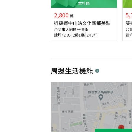
本
社區
2,800
5,
萬
近捷運中山站文化新都美裝
雙
台北市大同區平陽街
台
建坪
42.85
2房1廳
24.3年
建
周邊生活機能