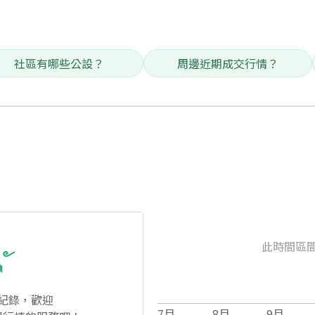
社區有哪些公設？
周邊近期成交行情？
此時間區
紀錄，歡迎
7
月
8
月
9
月