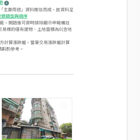
明
之「主要用途」資料推估而成，故資料呈
登錄類型與順序
功能，開啟後可即時排除顯示申報備註
易標的僅有建物、土地面積為0(含地
合方計算漲跌幅，當筆交易漲跌幅計算
請斟酌參考。