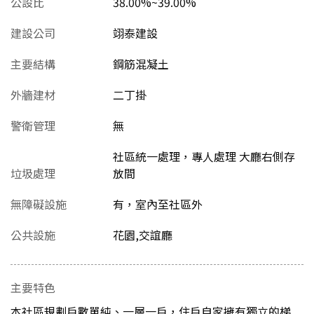
公設比
38.00%~39.00%
建設公司
翊泰建設
主要結構
鋼筋混凝土
外牆建材
二丁掛
警衛管理
無
社區統一處理，專人處理 大廳右側存
垃圾處理
放間
無障礙設施
有，室內至社區外
公共設施
花園,交誼廳
主要特色
本社區規劃戶數單純、一層一戶，住戶自家擁有獨立的梯