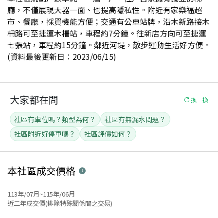
廳，不僅展現大器一面、也提高隱私性。附近有家樂福超
市、餐廳，採買機能方便；交通有公車站牌，沿木新路接木
柵路可至捷運木柵站，車程約7分鐘。往新店方向可至捷運
七張站，車程約15分鐘。鄰近河堤，散步運動生活好方便。
(資料最後更新日：2023/06/15)
大家都在問
換一換
社區有車位嗎？類型為何？
社區有無漏水問題？
社區附近好停車嗎？
社區評價如何？
本社區
成交價格
113年/07月~115年/06月
近二年成交價(排除特殊關係間之交易)