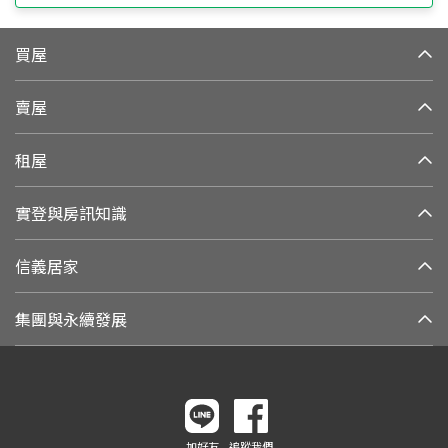
買屋
賣屋
租屋
實登與房訊知識
信義居家
集團與永續發展
加好友
追蹤我們