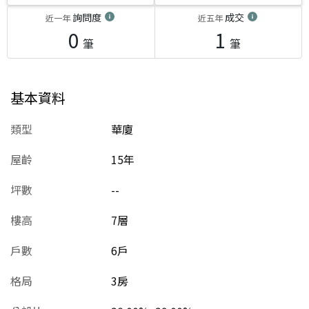
詢問度
成交
近一年
近五年
0
1
筆
筆
基本資料
類型
華廈
屋齡
15
年
坪數
--
樓高
7層
戶數
6戶
格局
3房