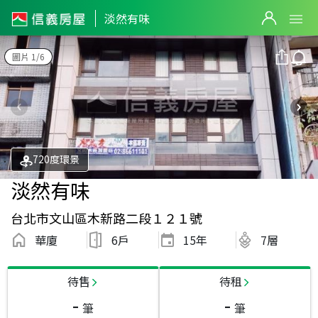
淡然有味
圖片 1/6
720度環景
淡然有味
台北市文山區木新路二段１２１號
華廈
6戶
15
年
7層
待售
待租
-
-
筆
筆