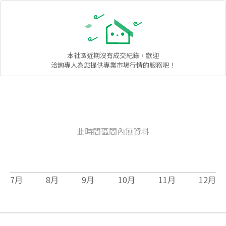
本社區
近期沒有成交紀錄，歡迎
洽詢專人為您提供專業市場行情的服務吧！
此時間區間內無資料
7
月
8
月
9
月
10
月
11
月
12
月