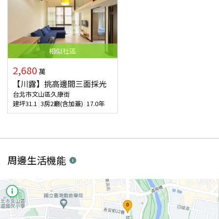
相似
社區
2,680
萬
【川露】挑高邊間三面採光
台北市文山區久康街
建坪
31.1
3房2廳(含加蓋)
17.0年
周邊生活機能