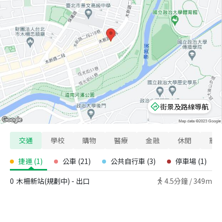
街景及路線導航
交通
學校
購物
醫療
金融
休閒
寵
捷運
(
1
)
公車
(
21
)
公共自行車
(
3
)
停車場
(
1
)
0
木柵新站(規劃中) - 出口
4.5
分鐘 /
349m