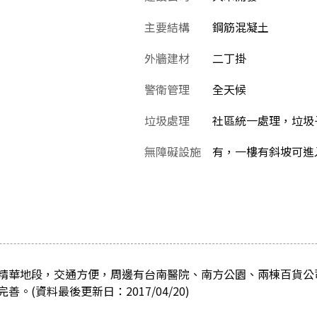
主要結構
鋼筋混凝土
外牆建材
二丁掛
警衛管理
全天候
垃圾處理
社區統一處理，垃圾
無障礙設施
有，一樓有斜坡可進
精華地段，交通方便，周邊有台南醫院、南方公園、兩棟百貨公
。(資料最後更新日：2017/04/20)