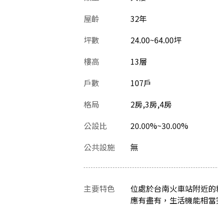
屋齡
32
年
坪數
24.00~64.00坪
樓高
13層
戶數
107戶
格局
2房,3房,4房
公設比
20.00%~30.00%
公共設施
無
主要特色
位處於台南火車站附近的
應有盡有，生活機能相當完善