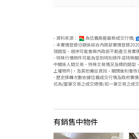
- 資料來源：
為信義房屋最新成交行情;
- 本實價登錄分類係綜合內政部實價登錄2
現類型、順序可能會與內政部不動產交易實
- 特殊行情物件可能為受到特別條件或特殊
中關係人間交易、特殊交易情況及標的類型、
上權物件)，及其他備註資訊，關閉後則會恢
- 歷史移轉次數依據信義成交行情及政府實
式為(當筆交易之成交總價/前一筆交易之成
有銷售中物件