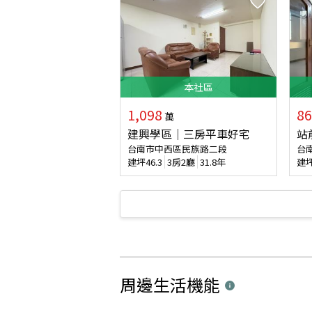
本
社區
1,098
86
萬
建興學區｜三房平車好宅
站
台南市中西區民族路二段
台
建坪
46.3
3房2廳
31.8年
建
周邊生活機能