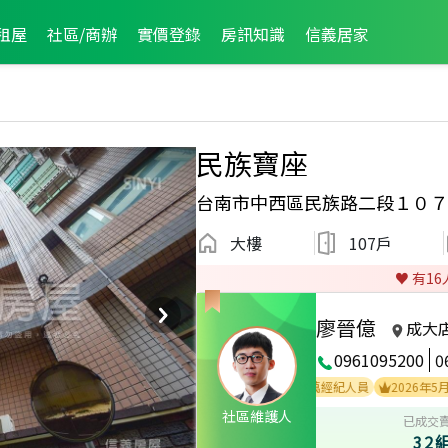
租屋
社區/商辦
實價登錄
房訊知識
信義居家
民族寶座
台南市中西區民族路二段１０７
大樓
107戶
♥️ 有
16
廖晉億
成大
0961095200
0
2021年7月區成件TOP2
2026年5月業績破百萬經紀人員
2026年5月龍虎榜
社區維護人
已成交
32