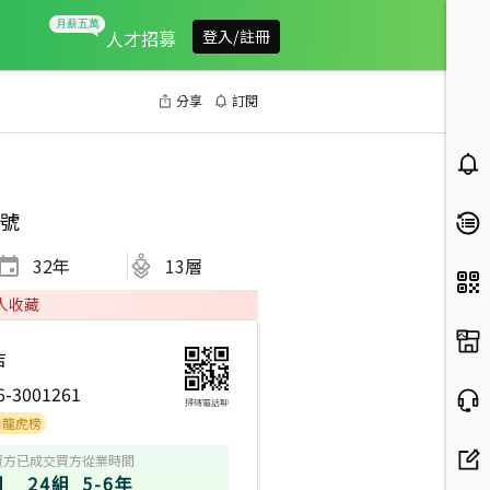
人才招募
登入/註冊
分享
訂閱
號
32
年
13層
人收藏
店
6-3001261
掃碼電話聊
賣方
已成交買方
從業時間
組
24組
5-6年