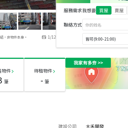
服務需求
我想要
買屋
賣屋
聯絡方式
1
/
12
紹，非物件本身。
皆可(9:00-21:00)
我家有多夯
>>
售物件
待租物件
3
-
筆
筆
建設公司
大禾開發