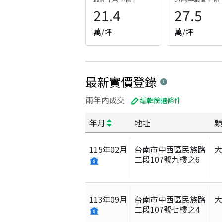
21.4
27.5
萬/坪
萬/坪
最新實價登錄
兩年內成交
編輯篩選條件
年月
地址
類
115
年
02
月
台南市中西區民族路
二段107號九樓之6
113
年
09
月
台南市中西區民族路
二段107號七樓之4