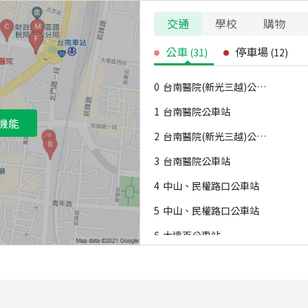
交通
學校
購物
公車
停車場
(
31
)
(
12
)
0
台南醫院(新光三越)公車站
1
台南醫院公車站
機能
2
台南醫院(新光三越)公車站
3
台南醫院公車站
4
中山、民權路口公車站
5
中山、民權路口公車站
6
大遠百公車站
7
縣知事官邸公車站
8
民生綠園公車站