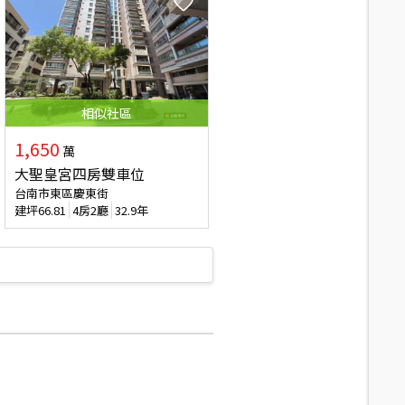
相似
社區
1,650
萬
大聖皇宮四房雙車位
台南市東區慶東街
建坪
66.81
4房2廳
32.9年