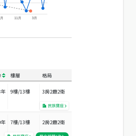
7月
11月
3月
齡
樓層
格局
3
年
9
樓/
13
樓
3房2廳2衛
民族寶座
9
年
7
樓/
13
樓
2房2廳2衛