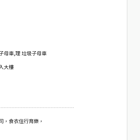
子母車,理 垃圾子母車
入大樓
司，食衣住行育樂，