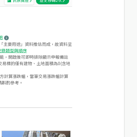
民族寶座
歷史移轉
2
次
明
之「主要用途」資料推估而成，故資料呈
登錄類型與順序
功能，開啟後可即時排除顯示申報備註
易標的僅有建物、土地面積為0(含地
合方計算漲跌幅，當筆交易漲跌幅計算
請斟酌參考。