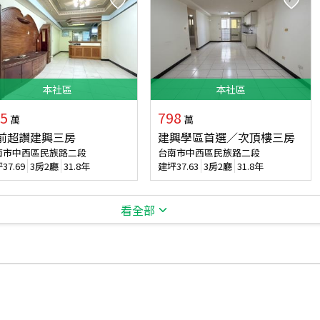
本
社區
本
社區
5
798
萬
萬
前超讚建興三房
建興學區首選／次頂樓三房
南市中西區民族路二段
台南市中西區民族路二段
坪
37.69
3房2廳
31.8年
建坪
37.63
3房2廳
31.8年
看全部