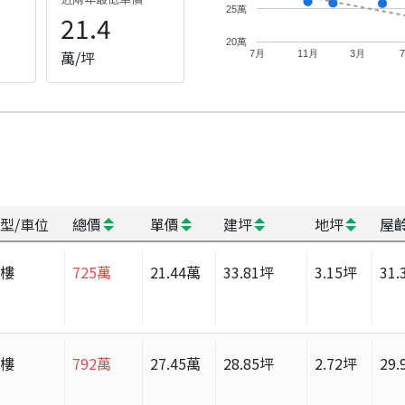
25萬
21.4
20萬
萬/坪
7月
11月
3月
型/車位
總價
單價
建坪
地坪
屋
大樓
725
萬
21.44
萬
33.81
坪
3.15
坪
31.
大樓
792
萬
27.45
萬
28.85
坪
2.72
坪
29.