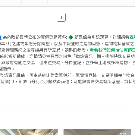
1
為內政部最新公布的實價登錄資料;
該數值為系統運算，詳細請看
說
020年7月之建物型態分類調整，以及申報登錄之建物型態、建物權狀登載
價查詢服務網之搜尋結果有所差異，請斟酌參考。
看看我們如何推估實價
關係影響所造成，詳情請參考頁面之粉色「備註資訊」欄。排除特殊交易
與政府有關之交易、僅車位交易、分件登記、含多筆土地或多棟建物、 交
復顯示。
價登錄資訊推估，再由系統比對當筆與前一筆實價登錄，交易明細完全吻
交總價)-1，計算百分比至小數點後兩位；可能與實際交易有所落差，資料