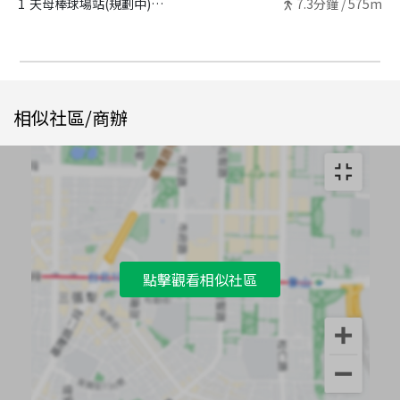
1
天母棒球場站(規劃中) - 出口
7.3
分鐘 /
575m
相似社區/商辦
點擊觀看相似社區