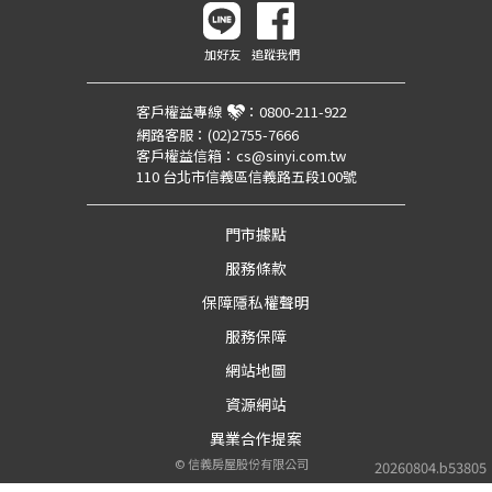
加好友
追蹤我們
客戶權益專線
：
0800-211-922
網路客服：
(02)2755-7666
客戶權益信箱：
cs@sinyi.com.tw
110 台北市信義區信義路五段100號
門市據點
服務條款
保障隱私權聲明
服務保障
網站地圖
資源網站
異業合作提案
©
信義房屋股份有限公司
20260804.b53805