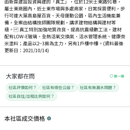
由新霖建設投資興建的「真工」，位於12米士東路91巷，
屬士東商圈內，近士東市場與多處商家，日常採買便利，步
行可達大葉高島屋百貨、天母運動公園，區內生活機能兼
備，全案由結構技師團隊規劃，講求建物結構與建材等
級。 真工特別加強地質改良、提高抗震級數工法，建材
配有LOW-E玻璃、全熱活氧交換氣、活水管理系統、健康奈
米塗料；產品以2~3房為主力，另有1戶樓中樓。(資料最後
更新日：2021/10/14)
大家都在問
換一換
社區評價如何？
社區有哪些公設？
社區有無漏水問題？
社區自住/出租比例如何？
本社區
成交價格