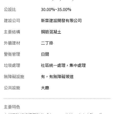
公設比
30.00%~35.00%
建設公司
新霖建設開發有限公司
主要結構
鋼筋混凝土
外牆建材
二丁掛
警衛管理
日間
垃圾處理
社區統一處理，集中處理
無障礙設施
有，有無障礙坡道
公共設施
大廳
主要特色