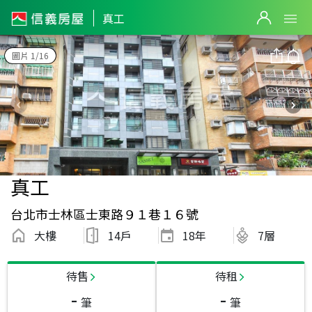
真工
圖片 1/16
真工
台北市士林區士東路９１巷１６號
大樓
14戶
18
年
7層
待售
待租
-
-
筆
筆