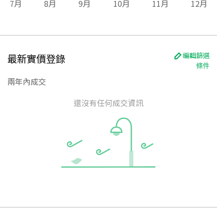
7
月
8
月
9
月
10
月
11
月
12
月
編輯篩選
最新實價登錄
條件
兩年內成交
還沒有任何成交資訊