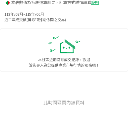
本表數值為系統運算結果，計算方式詳情請看
說明
113年/07月~115年/06月
近二年成交價(排除特殊關係間之交易)
本社區
近期沒有成交紀錄，歡迎
洽詢專人為您提供專業市場行情的服務吧！
此時間區間內無資料