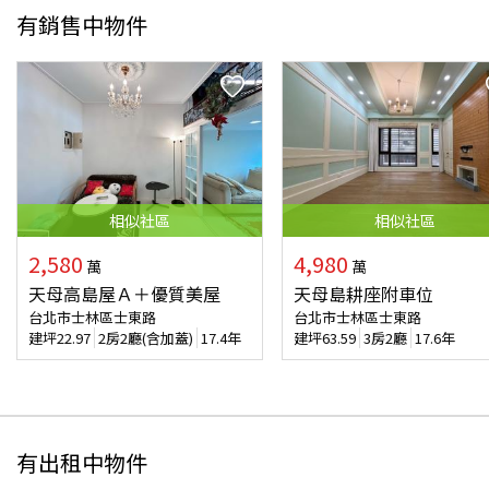
有銷售中物件
相似
社區
相似
社區
2,580
4,980
萬
萬
天母高島屋Ａ＋優質美屋
天母島耕座附車位
台北市士林區士東路
台北市士林區士東路
建坪
22.97
2房2廳(含加蓋)
17.4年
建坪
63.59
3房2廳
17.6年
有出租中物件