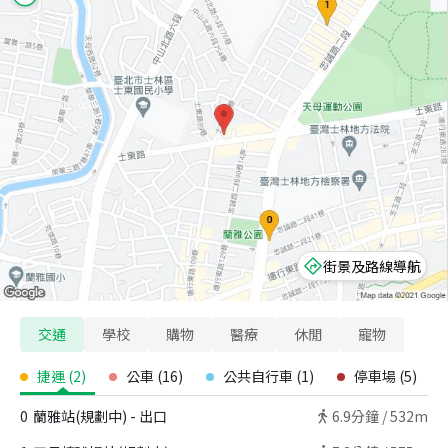
街景及路線導航
交通
學校
購物
醫療
休閒
寵物
捷運
(
2
)
公車
(
16
)
公共自行車
(
1
)
停車場
(
5
)
0
蘭雅站(規劃中) - 出口
6.9
分鐘 /
532m