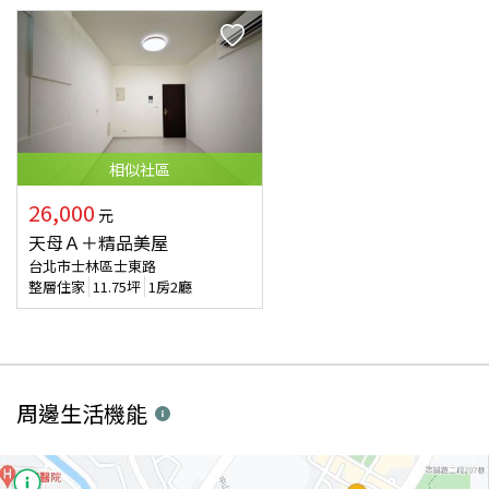
相似
社區
26,000
元
天母Ａ＋精品美屋
台北市士林區士東路
整層住家
11.75
坪
1房2廳
周邊生活機能