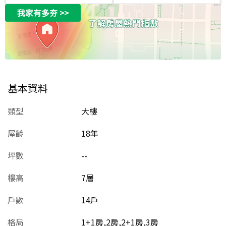
我家有多夯
>>
基本資料
類型
大樓
屋齡
18
年
坪數
--
樓高
7層
戶數
14戶
格局
1+1房,2房,2+1房,3房