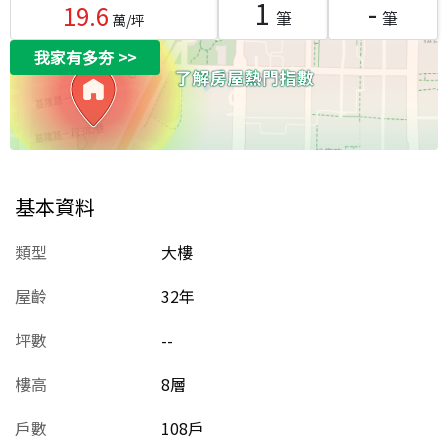
1
-
19.6
筆
筆
萬/坪
我家有多夯
>>
基本資料
類型
大樓
屋齡
32
年
坪數
--
樓高
8層
戶數
108戶