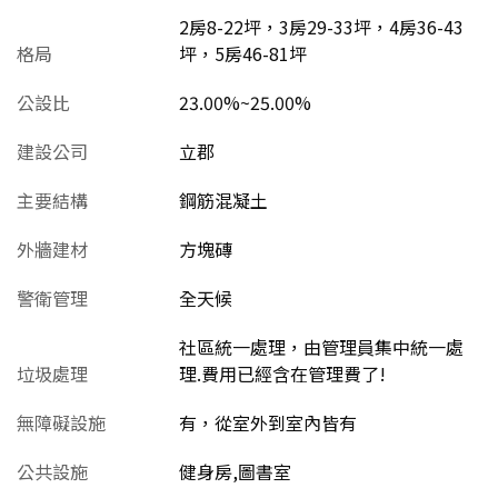
2房8-22坪，3房29-33坪，4房36-43
格局
坪，5房46-81坪
公設比
23.00%~25.00%
建設公司
立郡
主要結構
鋼筋混凝土
外牆建材
方塊磚
警衛管理
全天候
社區統一處理，由管理員集中統一處
垃圾處理
理.費用已經含在管理費了!
無障礙設施
有，從室外到室內皆有
公共設施
健身房,圖書室