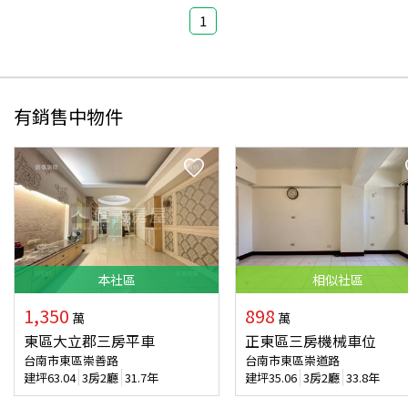
1
有銷售中物件
本
社區
相似
社區
1,350
898
萬
萬
東區大立郡三房平車
正東區三房機械車位
台南市東區崇善路
台南市東區崇道路
建坪
63.04
3房2廳
31.7年
建坪
35.06
3房2廳
33.8年