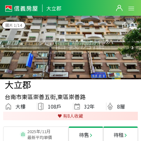
大立郡
圖片 1/14
大立郡
台南市東區崇善五街,東區崇善路
大樓
108戶
32
年
8層
♥️ 有
8
人收藏
2025年/11月
待售
待租
最新平均單價