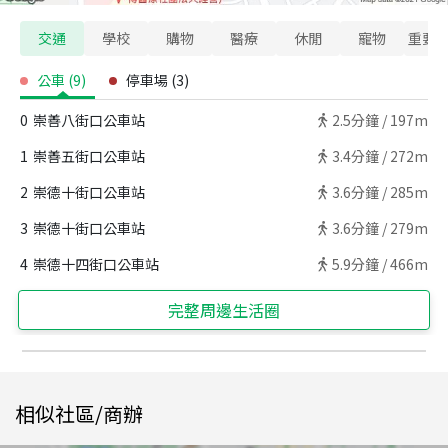
交通
學校
購物
醫療
休閒
寵物
重要
公車
(
9
)
停車場
(
3
)
0
崇善八街口公車站
2.5
分鐘 /
197m
1
崇善五街口公車站
3.4
分鐘 /
272m
2
崇德十街口公車站
3.6
分鐘 /
285m
3
崇德十街口公車站
3.6
分鐘 /
279m
4
崇德十四街口公車站
5.9
分鐘 /
466m
完整周邊生活圈
相似社區/商辦