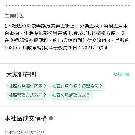
主要特色
1、社區位於崇善路及崇善五街上，分為五棟，每層五戶兩
台電梯，生活機能部份崇善路上.食.衣.住.行樣樣方便。 2、
在交通部份亦很便利，約15分鐘可到仁德交流道 3、戶數約
108戶，戶數單純(資料最後更新日：2021/10/04)
大家都在問
換一換
社區有無漏水問題？
社區有車位嗎？類型為何？
社區管理方式為何？
社區垃圾處理方式？
本社區
成交價格
114年/07月~115年/06月