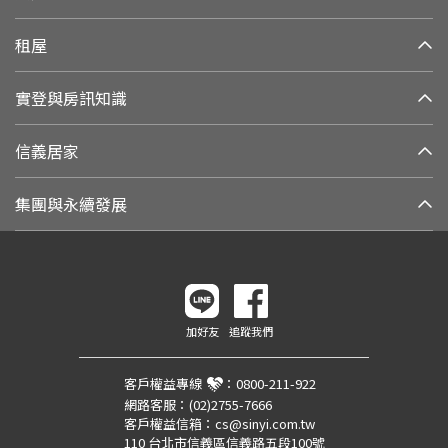
租屋
實登與房訊知識
信義居家
集團與永續發展
加好友
追蹤我們
客戶權益專線
：
0800-211-922
網路客服：
(02)2755-7666
客戶權益信箱：
cs@sinyi.com.tw
110 台北市信義區信義路五段100號