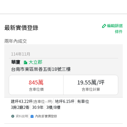
編輯篩選
最新實價登錄
條件
兩年內成交
114
年
11
月
華廈
大立郡
台南市東區崇善五街18號三樓
845
萬
19.55
萬/坪
含車位價
含車位計算
建坪
43.22
坪
地坪
6.15
坪
有車位
(含車位
--
坪)
3房2廳2衛
30.9
年
3
樓/
8
樓
資料說明
內政部實價登錄