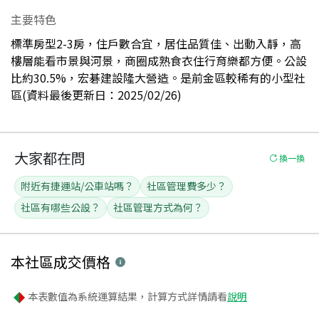
主要特色
標準房型2-3房，住戶數合宜，居住品質佳、出動入靜，高
樓層能看市景與河景，商圈成熟食衣住行育樂都方便。公設
比約30.5%，宏碁建設隆大營造。是前金區較稀有的小型社
區(資料最後更新日：2025/02/26)
大家都在問
換一換
附近有捷運站/公車站嗎？
社區管理費多少？
社區有哪些公設？
社區管理方式為何？
本社區
成交價格
本表數值為系統運算結果，計算方式詳情請看
說明