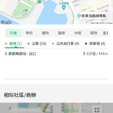
街景及路線導航
交通
學校
購物
醫療
休閒
寵物
重要
捷運
(
1
)
公車
(
14
)
公共自行車
(
4
)
停車場
(
4
)
0
真愛碼頭站 - 出口
6
分鐘 /
444m
相似社區/商辦