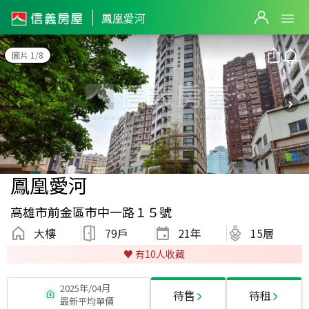
鳳凰愛河
圖片 1/8
鳳凰愛河
高雄市前金區市中一路１５號
大樓
79戶
21
年
15層
♥️ 有
10
人收藏
2025年/04月
待售
待租
最新平均單價