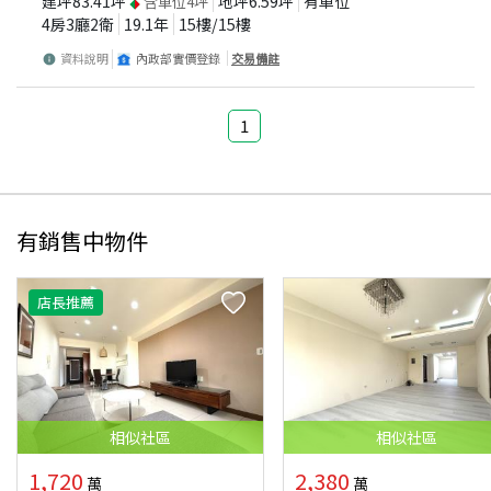
建坪
83.41
坪
地坪
6.59
坪
有車位
含車位
4
坪
4房3廳2衛
19.1
年
15
樓/
15
樓
資料說明
內政部實價登錄
交易備註
1
有銷售中物件
店長推薦
相似
社區
相似
社區
1,720
2,380
萬
萬