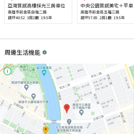
亞灣質感高樓採光三房車位
中央公園質感美宅＋平車
高雄市前金區自強二路
高雄市前金區五福三路
建坪
40.52
3房2廳
19.5年
建坪
57.85
2房1廳
19.5年
周邊生活機能