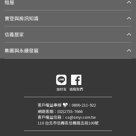
租屋
實登與房訊知識
信義居家
集團與永續發展
加好友
追蹤我們
客戶權益專線
：
0800-211-922
網路客服：
(02)2755-7666
客戶權益信箱：
cs@sinyi.com.tw
110 台北市信義區信義路五段100號