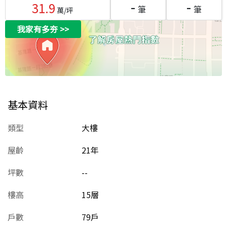
-
-
31.9
筆
筆
萬/坪
我家有多夯
>>
基本資料
類型
大樓
屋齡
21
年
坪數
--
樓高
15層
戶數
79戶