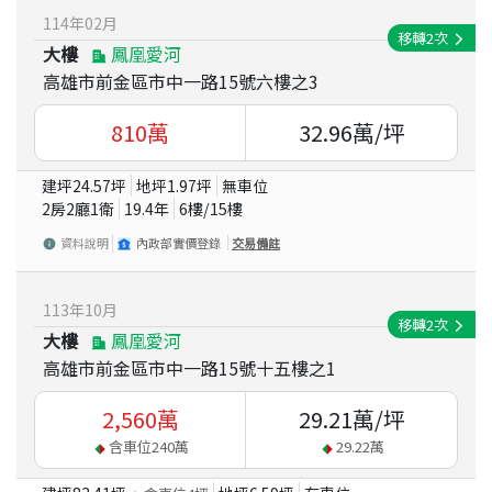
114
年
02
月
移轉
2
次
大樓
鳳凰愛河
高雄市前金區市中一路15號六樓之3
810
萬
32.96
萬/坪
建坪
24.57
坪
地坪
1.97
坪
無車位
2房2廳1衛
19.4
年
6
樓/
15
樓
資料說明
內政部實價登錄
交易備註
113
年
10
月
移轉
2
次
大樓
鳳凰愛河
高雄市前金區市中一路15號十五樓之1
2,560
萬
29.21
萬/坪
含車位
240
萬
29.22
萬