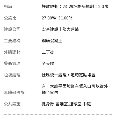
格局
坪數規劃：23-29坪格局規劃：2-3房
公設比
27.00%~31.00%
建設公司
宏碁建設│隆大營造
主要結構
鋼筋混凝土
外牆建材
二丁掛
警衛管理
全天候
垃圾處理
社區統一處理，定時定點堆置
有，大廳平面坡道有個入口可以從外
無障礙設施
通至室內
公共設施
健身房,會議室,撞球室 中庭