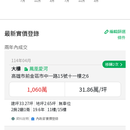
7月
11月
3月
7月
11月
3月
編輯篩選
最新實價登錄
條件
兩年內成交
114
年
04
月
移轉
2
次
大樓
鳳凰愛河
高雄市前金區市中一路15號十一樓之6
1,060
萬
31.86
萬/坪
建坪
33.27
坪
地坪
2.65
坪
無車位
2房2廳1衛
19.6
年
11
樓/
15
樓
資料說明
內政部實價登錄