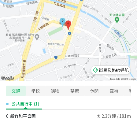
街景及路線導航
交通
學校
購物
醫療
休閒
寵物
警
公共自行車
(
1
)
0
新竹和平公園
2.3
分鐘 /
181m