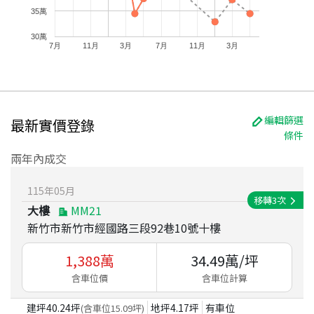
35萬
30萬
7月
11月
3月
7月
11月
3月
編輯篩選
最新實價登錄
條件
兩年內成交
115
年
05
月
移轉
3
次
大樓
MM21
新竹市新竹市經國路三段92巷10號十樓
1,388
萬
34.49
萬/坪
含車位價
含車位計算
建坪
40.24
坪
地坪
4.17
坪
有車位
(含車位
15.09
坪)