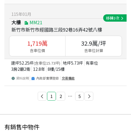
115
年
01
月
移轉
3
次
大樓
MM21
新竹市新竹市經國路三段92巷16弄42號八樓
1,719
萬
32.9
萬/坪
含車位價
含車位計算
建坪
52.25
坪
地坪
5.73
坪
有車位
(含車位
15.73
坪)
3房2廳2衛
12.8
年
8
樓/
15
樓
資料說明
內政部實價登錄
交易備註
1
2
⋯
5
有銷售中物件