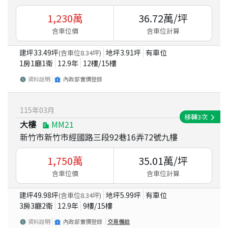
1,230
萬
36.72
萬/坪
含車位價
含車位計算
建坪
33.49
坪
地坪
3.91
坪
有車位
(含車位
8.34
坪)
1房1廳1衛
12.9
年
12
樓/
15
樓
資料說明
內政部實價登錄
115
年
03
月
移轉
3
次
大樓
MM21
新竹市新竹市經國路三段92巷16弄72號九樓
1,750
萬
35.01
萬/坪
含車位價
含車位計算
建坪
49.98
坪
地坪
5.99
坪
有車位
(含車位
8.34
坪)
3房3廳2衛
12.9
年
9
樓/
15
樓
資料說明
內政部實價登錄
交易備註