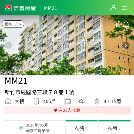
MM21
圖片 1/16
MM21
新竹市經國路三段７８巷１號
大樓
466戶
13
年
4、15層
♥️ 有
22
人收藏
2026年/05月
待售
待租
最新平均單價