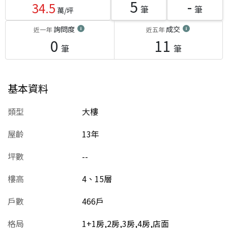
5
-
34.5
筆
筆
萬/坪
詢問度
成交
近一年
近五年
0
11
筆
筆
基本資料
類型
大樓
屋齡
13
年
坪數
--
樓高
4、15層
戶數
466戶
格局
1+1房,2房,3房,4房,店面