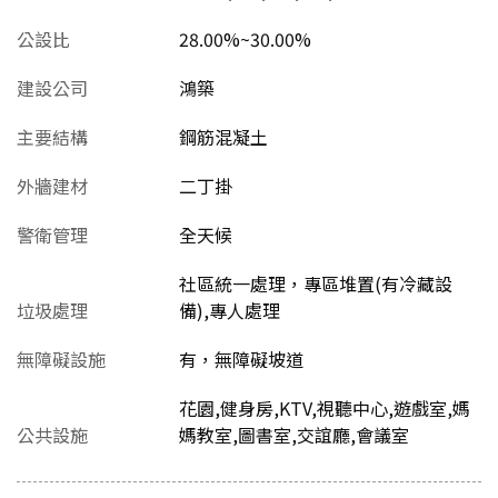
公設比
28.00%~30.00%
建設公司
鴻築
主要結構
鋼筋混凝土
外牆建材
二丁掛
警衛管理
全天候
社區統一處理，專區堆置(有冷藏設
垃圾處理
備),專人處理
無障礙設施
有，無障礙坡道
花園,健身房,KTV,視聽中心,遊戲室,媽
公共設施
媽教室,圖書室,交誼廳,會議室