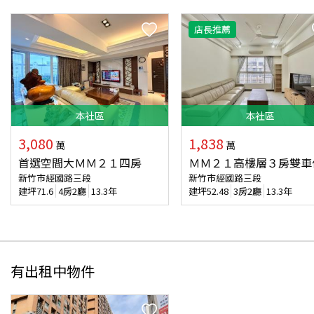
店長推薦
本
社區
本
社區
3,080
1,838
萬
萬
首選空間大ＭＭ２１四房
ＭＭ２１高樓層３房雙車
新竹市經國路三段
新竹市經國路三段
建坪
71.6
4房2廳
13.3年
建坪
52.48
3房2廳
13.3年
有出租中物件