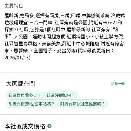
主要特色
屋齡新,格局多,選擇有兩房,三房,四房.車牌辦識系統.冷藏式
垃圾處理室.三合一門鎖. 社區旁就是公園,附近有未來21和
探索21社區,它算是3個社區中,屋齡最新的,社區旁有“和
平”大公園，運動休閒超方便,近頂埔國小，小孩上學方便,
社區峇里島風格，美侖美奐,鄰近市中心城隍廟.附近有億客
來、思夢樂 、全國電子、麥當勞等(資料最後更新日：
2026/01/13)
大家都在問
換一換
社區管理費多少？
社區評價如何？
附近有捷運站/公車站嗎？
附近有類似社區推薦嗎？
本社區
成交價格