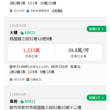
2房2廳1衛
13.1
年
10
樓/
15
樓
資料說明
內政部實價登錄
交易備註
115
年
03
月
移轉
2
次
大樓
MM21
經國路三段92巷10號9樓
1,333
萬
39.8
萬/坪
含車位價
含車位計算
建坪
33.49
坪
地坪
3.91
坪
有車位
(含車位
8.34
坪)
2房2廳1衛
12.9
年
9
樓/
15
樓
資料說明
信義成交
115
年
03
月
移轉
4
次
套房
MM21
新竹市新竹市經國路三段92巷10號十二樓