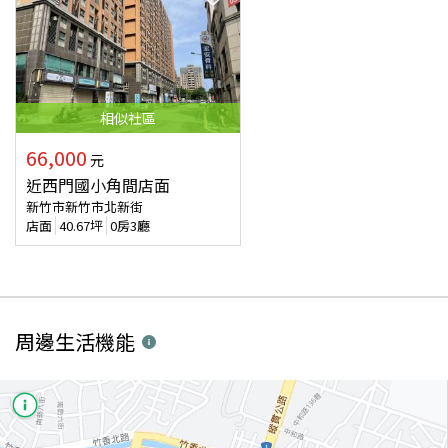
相似
社區
66,000
元
近西門國小角間店面
新竹市新竹市北新街
店面
40.67
坪
0房3廳
周邊生活機能