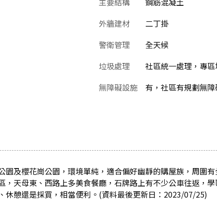
主要結構
鋼筋混凝土
外牆建材
二丁掛
警衛管理
全天候
垃圾處理
社區統一處理，專區
無障礙設施
有，社區有規劃無障
公園及櫻花崗公園，環境單純，適合偏好幽靜的購屋族，周圍有
區，天母東、西路上多美食餐廳，石牌路上有不少公車往返，學
憩還是採買，相當便利。(資料最後更新日：2023/07/25)