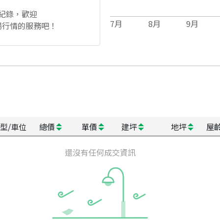
紀錄，歡迎
7
月
8
月
9
月
場行情的服務吧！
型/車位
總價
單價
建坪
地坪
屋
還沒有任何成交資訊