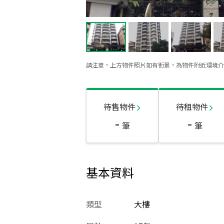
請注意，上方物件照片如有街景，為物件附近環境介
待售物件
待租物件
-
-
筆
筆
基本資料
類型
大樓