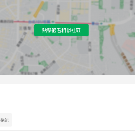
C
天玉里
D
磺溪
點擊觀看相似社區
E
合庫訓練中心
F
合庫訓練中心
G
榮光新村(榮總東院)
H
榮光新村(榮總東院)
機能