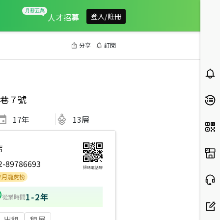
人才招募
登入/註冊
分享
訂閱
巷７號
17
年
13層
店
2-89786693
掃碼電話聊
虎榜
1-2年
從業時間
出租
租屋