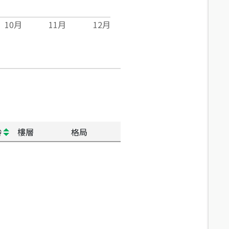
10
月
11
月
12
月
齡
樓層
格局