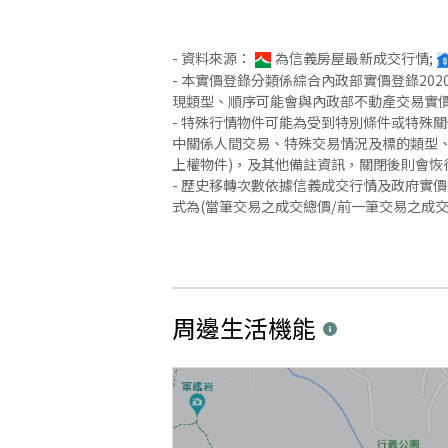
- 資料來源：
為信義房屋最新成交行情;
- 本實價登錄分類係綜合內政部實價登錄2
現類型、順序可能會與內政部不動產交易實
- 特殊行情物件可能為受到特別條件或特殊
中關係人間交易、特殊交易情況及標的類型、
上權物件)，及其他備註資訊，關閉後則會恢
- 歷史移轉次數依據信義成交行情及政府實
式為(當筆交易之成交總價/前一筆交易之成
周邊生活機能