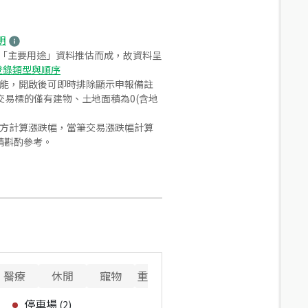
明
之「主要用途」資料推估而成，故資料呈
登錄類型與順序
功能，開啟後可即時排除顯示申報備註
易標的僅有建物、土地面積為0(含地
合方計算漲跌幅，當筆交易漲跌幅計算
請斟酌參考。
醫療
休閒
寵物
重要設施
停車場
(
2
)