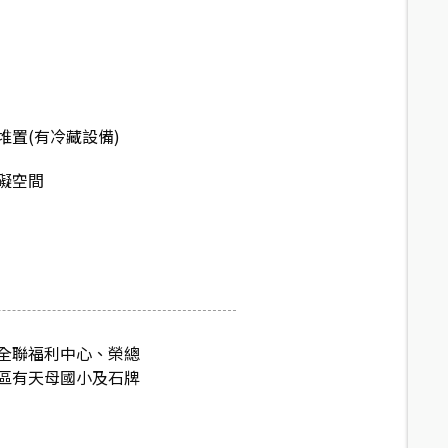
堆置(有冷藏設備)
礙空間
全聯福利中心、榮總
區有天母國小及石牌