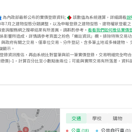
為內政部最新公布的實價登錄資料;
該數值為系統運算，詳細請看
說
020年7月之建物型態分類調整，以及申報登錄之建物型態、建物權狀登載
價查詢服務網之搜尋結果有所差異，請斟酌參考。
看看我們如何推估實價
關係影響所造成，詳情請參考頁面之粉色「備註資訊」欄。排除特殊交易
與政府有關之交易、僅車位交易、分件登記、含多筆土地或多棟建物、 交
復顯示。
價登錄資訊推估，再由系統比對當筆與前一筆實價登錄，交易明細完全吻
交總價)-1，計算百分比至小數點後兩位；可能與實際交易有所落差，資料
交通
學校
購物
公車
公共自行車
(
18
)
(
1
)