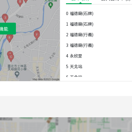
0
福德廟(石牌)
1
福德廟(石牌)
機能
2
福德廟(行義)
3
福德廟(行義)
4
永欣里
5
天北站
6
天北站
7
天北站
8
天北站
9
永欣里
A
天玉里
B
磺溪