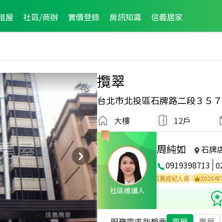
租屋
社區/商辦
實價登錄
房訊知識
信義居家
攬翠
台北市北投區石牌路二段３５７
大樓
12戶
周純如
石牌
0919398713
0
2025年8月區成件TOP3
2026年7月業績破三百萬經紀人員
2026年7月龍
社區維護人
服務需求
我想要
買屋
賣屋