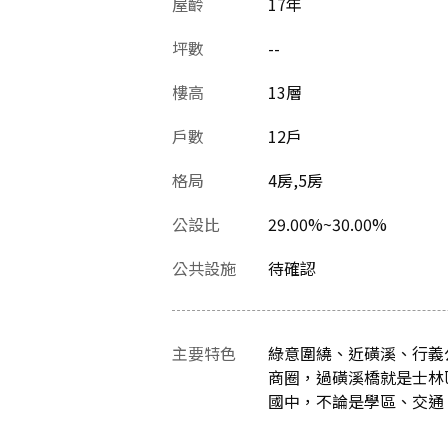
屋齡
17
年
坪數
--
樓高
13層
戶數
12戶
格局
4房,5房
公設比
29.00%~30.00%
公共設施
待確認
主要特色
綠意圍繞、近磺溪、行義
商圈，過磺溪橋就是士林
國中，不論是學區、交通、休