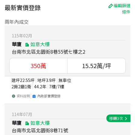
編輯篩選
最新實價登錄
條件
兩年內成交
115
年
02
月
華廈
如意大樓
台南市北區北園街8巷55號七樓之2
350
萬
15.52
萬/坪
建坪
22.55
坪
地坪
3.9
坪
無車位
2房2廳1衛
44.2
年
7
樓/
7
樓
資料說明
內政部實價登錄
114
年
07
月
移轉
3
次
華廈
如意大樓
台南市北區北園街8巷71號