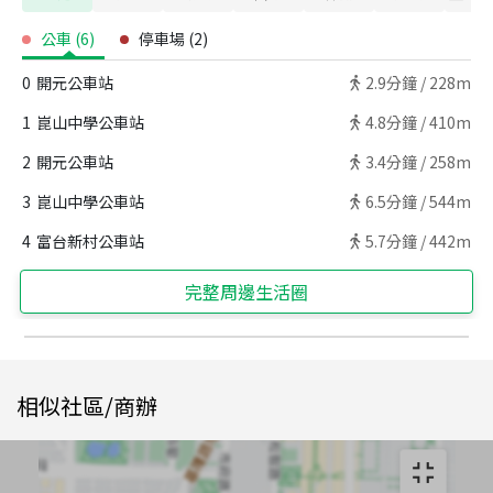
公車
(
6
)
停車場
(
2
)
0
開元公車站
2.9
分鐘 /
228m
1
崑山中學公車站
4.8
分鐘 /
410m
2
開元公車站
3.4
分鐘 /
258m
3
崑山中學公車站
6.5
分鐘 /
544m
4
富台新村公車站
5.7
分鐘 /
442m
完整周邊生活圈
相似社區/商辦