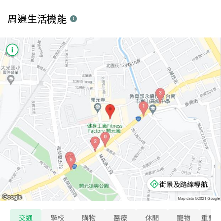
周邊生活機能
街景及路線導航
交通
學校
購物
醫療
休閒
寵物
重要