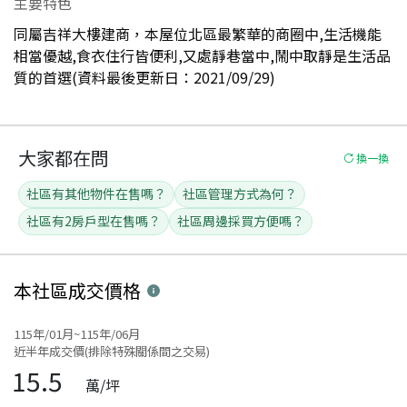
主要特色
同屬吉祥大樓建商，本屋位北區最繁華的商圈中,生活機能
相當優越,食衣住行皆便利,又處靜巷當中,鬧中取靜是生活品
質的首選(資料最後更新日：2021/09/29)
大家都在問
換一換
社區有其他物件在售嗎？
社區管理方式為何？
社區有2房戶型在售嗎？
社區周邊採買方便嗎？
本社區
成交價格
115年/01月~115年/06月
近半年成交價(排除特殊關係間之交易)
15.5
萬/坪