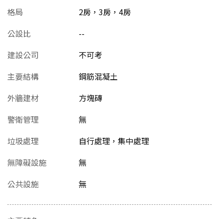
格局
2房，3房，4房
公設比
--
建設公司
不可考
主要結構
鋼筋混凝土
外牆建材
方塊磚
警衛管理
無
垃圾處理
自行處理，集中處理
無障礙設施
無
公共設施
無