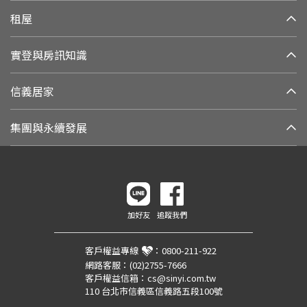
租屋
實登與房訊知識
信義居家
集團與永續發展
加好友
追蹤我們
客戶權益專線
：
0800-211-922
網路客服：
(02)2755-7666
客戶權益信箱：
cs@sinyi.com.tw
110 台北市信義區信義路五段100號