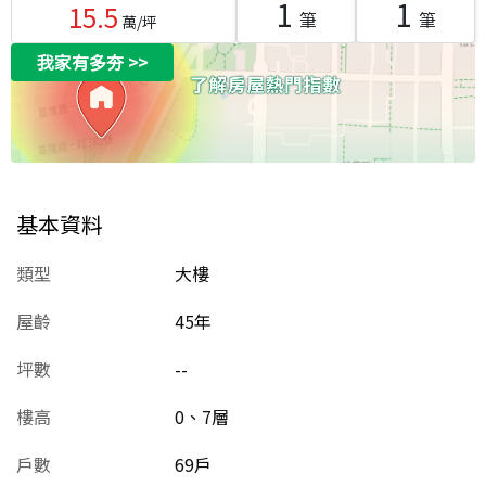
1
1
15.5
筆
筆
萬/坪
我家有多夯
>>
基本資料
類型
大樓
屋齡
45
年
坪數
--
樓高
0、7層
戶數
69戶