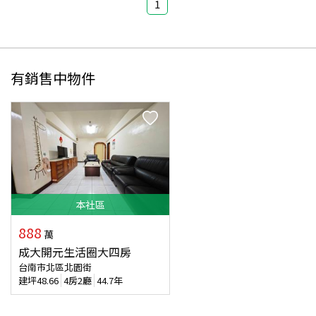
1
有銷售中物件
本
社區
888
萬
成大開元生活圈大四房
台南市北區北園街
建坪
48.66
4房2廳
44.7年