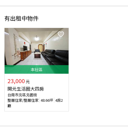
有出租中物件
本
社區
23,000
元
開元生活圈大四房
台南市北區北園街
整層住家/整層住家
48.66
坪
4房2
廳