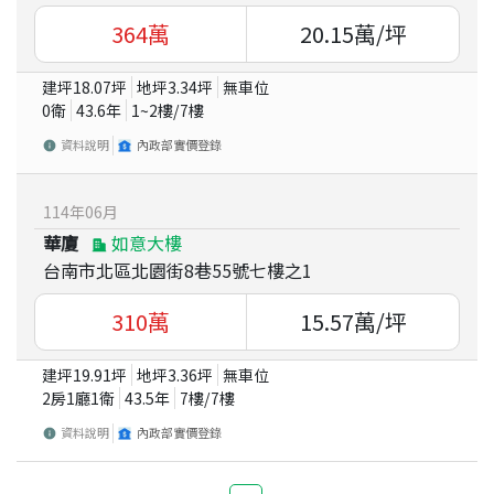
364
萬
20.15
萬/坪
建坪
18.07
坪
地坪
3.34
坪
無車位
0衛
43.6
年
1~2
樓/
7
樓
資料說明
內政部實價登錄
114
年
06
月
華廈
如意大樓
台南市北區北園街8巷55號七樓之1
310
萬
15.57
萬/坪
建坪
19.91
坪
地坪
3.36
坪
無車位
2房1廳1衛
43.5
年
7
樓/
7
樓
資料說明
內政部實價登錄