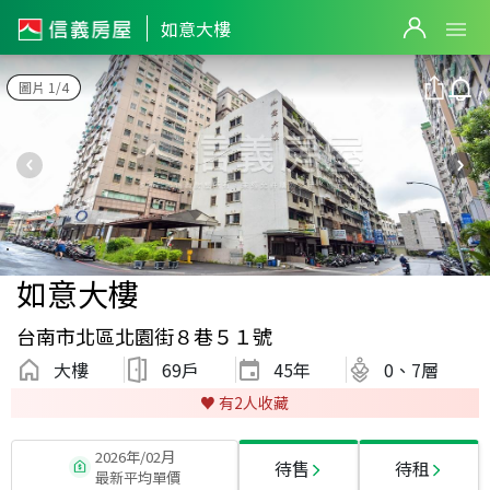
如意大樓
圖片 1/4
如意大樓
台南市北區北園街８巷５１號
大樓
69戶
45
年
0、7層
♥️ 有
2
人收藏
2026年/02月
待售
待租
最新平均單價