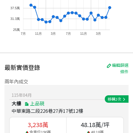
37.5萬
31.3萬
25萬
7月
11月
3月
7月
11月
3月
編輯篩選
最新實價登錄
條件
兩年內成交
115
年
04
月
移轉
2
次
大樓
上品硯
中華東路二段226巷27弄17號12樓
3,238
萬
48.18
萬/坪
含車位
190
萬
48.18
萬