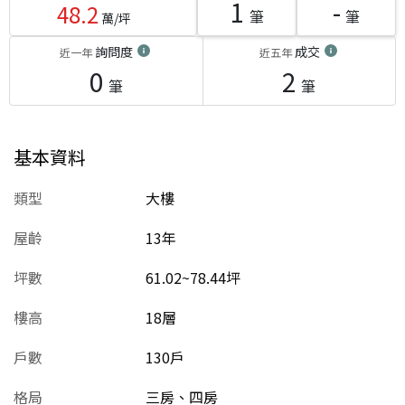
1
-
48.2
筆
筆
萬/坪
詢問度
成交
近一年
近五年
0
2
筆
筆
基本資料
類型
大樓
屋齡
13
年
坪數
61.02~78.44坪
樓高
18層
戶數
130戶
格局
三房、四房