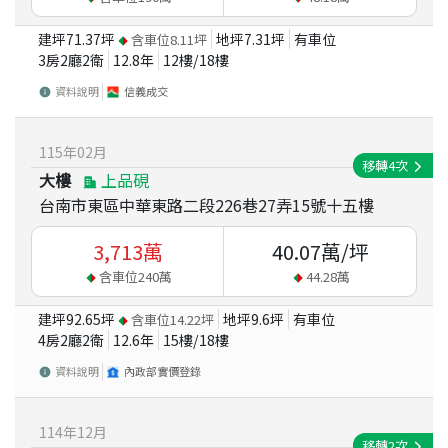
建坪
71.37
坪
地坪
7.31
坪
有車位
含車位
8.11
坪
3房2廳2衛
12.8
年
12
樓/
18
樓
資料說明
信義成交
115
年
02
月
移轉
4
次
大樓
上品硯
台南市東區中華東路二段226巷27弄15號十五樓
3,713
萬
40.07
萬/坪
含車位
240
萬
44.28
萬
建坪
92.65
坪
地坪
9.6
坪
有車位
含車位
14.22
坪
4房2廳2衛
12.6
年
15
樓/
18
樓
資料說明
內政部實價登錄
114
年
12
月
移轉
2
次