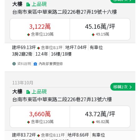
大樓
上品硯
台南市東區中華東路二段226巷27弄19號十六樓
3,122
萬
45.16
萬/坪
含車位
120
萬
49.19
萬
建坪
69.13
坪
地坪
7.04
坪
有車位
含車位
8.1
坪
3房2廳2衛
12.4
年
16
樓/
18
樓
資料說明
內政部實價登錄
113
年
10
月
移轉
2
次
大樓
上品硯
台南市東區中華東路二段226巷27弄13號六樓
3,660
萬
43.72
萬/坪
含車位
120
萬
46.82
萬
建坪
83.72
坪
地坪
8.66
坪
有車位
含車位
8.11
坪