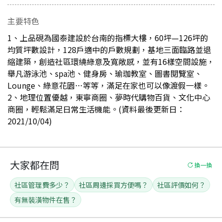
主要特色
1、上品硯為國泰建設於台南的指標大樓，60坪—126坪的
均質坪數設計，128戶適中的戶數規劃，基地三面臨路並退
縮建築，創造社區環繞綠意及寬敞感，並有16樣空間設施，
舉凡游泳池、spa池、健身房、瑜珈教室、圖書閱覽室、
Lounge、綠意花園…等等，滿足在家也可以像渡假一樣。
2、地理位置優越，東寧商圈、夢時代購物百貨、文化中心
商圈，輕鬆滿足日常生活機能。(資料最後更新日：
2021/10/04)
大家都在問
換一換
社區管理費多少？
社區周邊採買方便嗎？
社區評價如何？
有無裝潢物件在售？