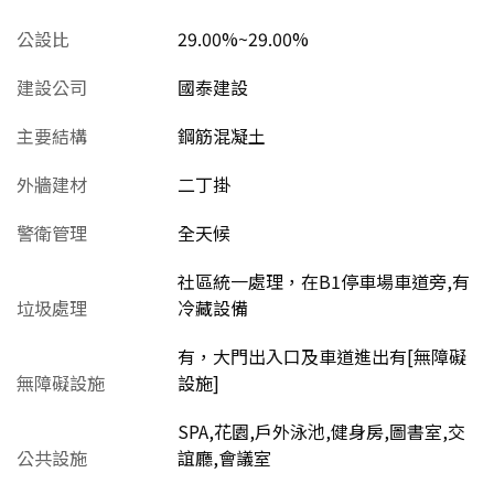
公設比
29.00%~29.00%
建設公司
國泰建設
主要結構
鋼筋混凝土
外牆建材
二丁掛
警衛管理
全天候
社區統一處理，在B1停車場車道旁,有
垃圾處理
冷藏設備
有，大門出入口及車道進出有[無障礙
無障礙設施
設施]
SPA,花園,戶外泳池,健身房,圖書室,交
公共設施
誼廳,會議室