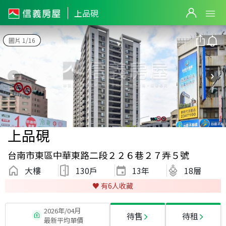
上品硯
圖片 1/16
上品硯
台南市東區中華東路二段２２６巷２７弄５號
大樓
130戶
13
年
18層
♥️ 有
6
人收藏
2026年/04月
待售
待租
最新平均單價