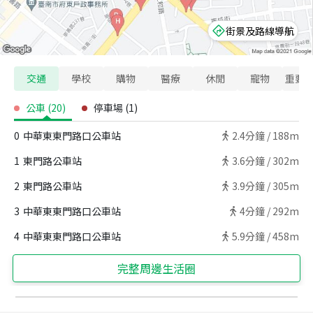
街景及路線導航
交通
學校
購物
醫療
休閒
寵物
重要
公車
(
20
)
停車場
(
1
)
0
中華東東門路口公車站
2.4
分鐘 /
188m
1
東門路公車站
3.6
分鐘 /
302m
2
東門路公車站
3.9
分鐘 /
305m
3
中華東東門路口公車站
4
分鐘 /
292m
4
中華東東門路口公車站
5.9
分鐘 /
458m
完整周邊生活圈