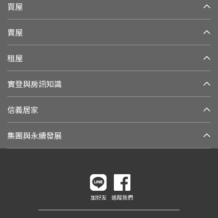
買屋
賣屋
租屋
實登與房訊知識
信義居家
集團與永續發展
加好友
追蹤我們