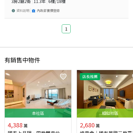
3房2廳2衛
11.3
年
6
樓/
18
樓
資料說明
內政部實價登錄
1
有銷售中物件
店長推薦
本
社區
相似
社區
4,388
2,680
萬
萬