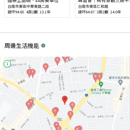
國泰上品硯．四房雙車位
峰雲會｜稀有景觀三房平
台南市東區中華東路二段
台南市東區仁和路
建坪
94.65
4房2廳
13.1年
建坪
64.67
3房2廳
14.0年
周邊生活機能