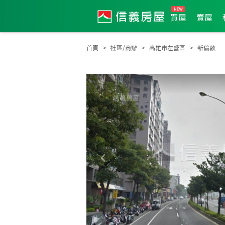
買屋
賣屋
首頁
社區/商辦
高雄市左營區
新倫敦
土地達人
2026年1月區成件TOP2
2023年1