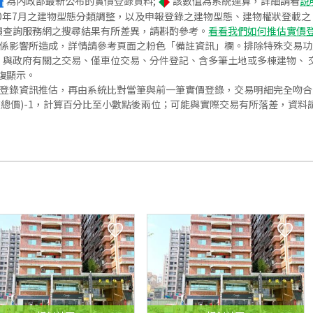
為內政部最新公布的實價登錄資料;
該數值為系統運算，詳細請看
說
020年7月之建物型態分類調整，以及申報登錄之建物型態、建物權狀登載
價查詢服務網之搜尋結果有所差異，請斟酌參考。
看看我們如何推估實價
關係影響所造成，詳情請參考頁面之粉色「備註資訊」欄。排除特殊交易
與政府有關之交易、僅車位交易、分件登記、含多筆土地或多棟建物、 交
復顯示。
價登錄資訊推估，再由系統比對當筆與前一筆實價登錄，交易明細完全吻
交總價)-1，計算百分比至小數點後兩位；可能與實際交易有所落差，資料