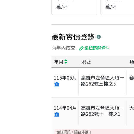
萬/坪
萬/坪
最新實價登錄
兩年內成交
編輯篩選條件
年月
地址
類
115
年
05
月
高雄市左營區大順一
路262號三樓之5
114
年
04
月
高雄市左營區大順一
路262號十一樓之1
備註資訊：
陽台外推；