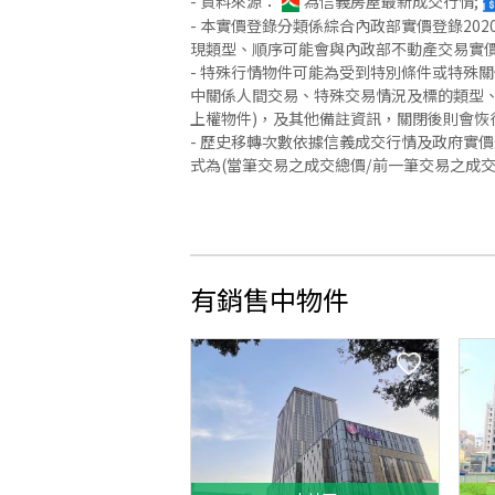
- 資料來源：
為信義房屋最新成交行情;
- 本實價登錄分類係綜合內政部實價登錄2
現類型、順序可能會與內政部不動產交易實
- 特殊行情物件可能為受到特別條件或特殊
中關係人間交易、特殊交易情況及標的類型、
上權物件)，及其他備註資訊，關閉後則會恢
- 歷史移轉次數依據信義成交行情及政府實
式為(當筆交易之成交總價/前一筆交易之成
有銷售中物件