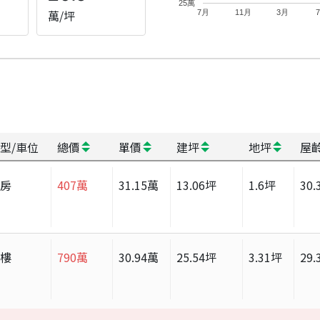
25萬
萬/坪
7月
11月
3月
型/車位
總價
單價
建坪
地坪
屋
套房
407
萬
31.15
萬
13.06
坪
1.6
坪
30.
大樓
790
萬
30.94
萬
25.54
坪
3.31
坪
29.