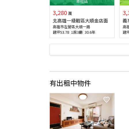
本
社區
3,280
3,
萬
北高雄一級戰區大順金店面
義
高雄市左營區大順一路
高
建坪
53.78
1房3廳
30.6年
建
有出租中物件