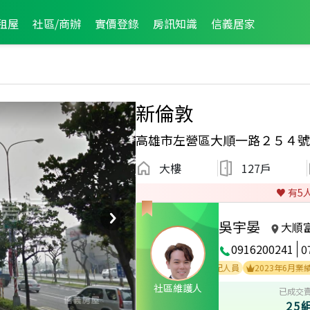
租屋
社區/商辦
實價登錄
房訊知識
信義居家
新倫敦
高雄市左營區大順一路２５４號
大樓
127戶
♥️ 有
5
吳宇晏
大順
0916200241
0
2月業績破百萬經紀人員
2023年10月業績破百萬經紀人員
2023年6月業績破百
社區維護人
已成交
25