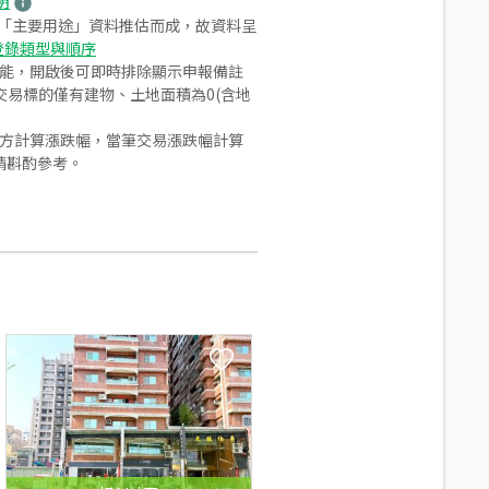
明
之「主要用途」資料推估而成，故資料呈
登錄類型與順序
功能，開啟後可即時排除顯示申報備註
易標的僅有建物、土地面積為0(含地
合方計算漲跌幅，當筆交易漲跌幅計算
請斟酌參考。