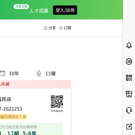
人才招募
登入/註冊
分享
訂閱
30
年
13層
人收藏
富民店
7-2621253
掃碼電話聊
萬經紀人員
賣方
已成交買方
從業時間
組
17組
5-6年