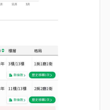
7月
11月
3月
齡
樓層
格局
3
年
3
樓/
13
樓
1房1廳1衛
新倫敦
歷史移轉
3
次
3
年
11
樓/
13
樓
2房2廳1衛
新倫敦
歷史移轉
2
次