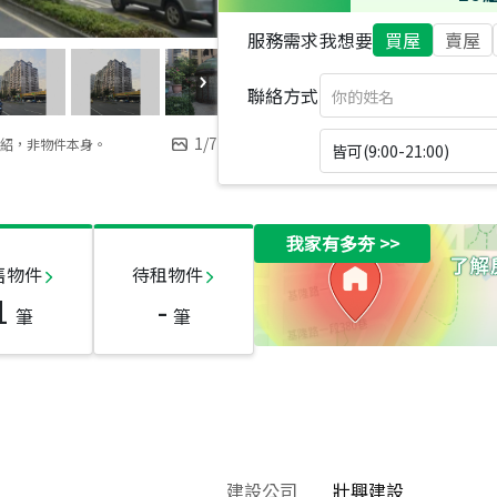
服務需求
我想要
買屋
賣屋
聯絡方式
1
/
7
紹，非物件本身。
皆可(9:00-21:00)
我家有多夯
>>
售物件
待租物件
1
-
筆
筆
建設公司
壯興建設