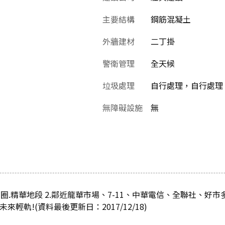
主要結構
鋼筋混凝土
外牆建材
二丁掛
警衛管理
全天候
垃圾處理
自行處理，自行處理 
無障礙設施
無
商圈.精華地段 2.鄰近龍華市場、7-11、中華電信、全聯社、好市多
未來輕軌!(資料最後更新日：2017/12/18)