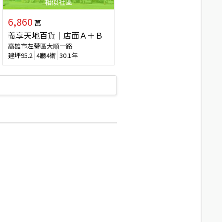
相似
社區
6,860
萬
義享天地百貨｜店面Ａ＋Ｂ
高雄市左營區大順一路
建坪
95.2
4廳4衛
30.1年