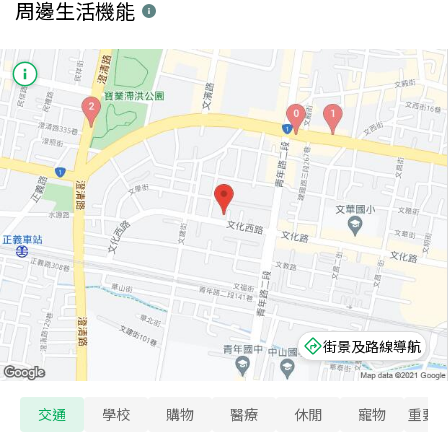
周邊生活機能
街景及路線導航
交通
學校
購物
醫療
休閒
寵物
重要