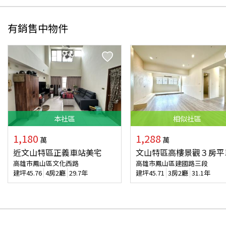
有銷售中物件
本
社區
相似
社區
1,180
1,288
萬
萬
近文山特區正義車站美宅
文山特區高樓景觀３房平
高雄市鳳山區文化西路
高雄市鳳山區建國路三段
建坪
45.76
4房2廳
29.7年
建坪
45.71
3房2廳
31.1年