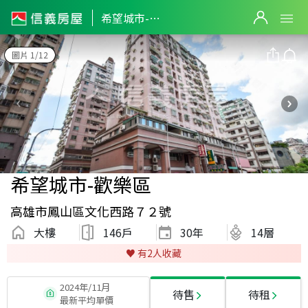
希望城市-歡樂區
圖片 1/12
希望城市-歡樂區
高雄市鳳山區文化西路７２號
大樓
146戶
30
年
14層
♥️ 有
2
人收藏
2024年/11月
待售
待租
最新平均單價