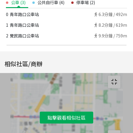
公車
(
3
)
公共自行車
(
4
)
停車場
(
2
)
0
青年路口公車站
6.3
分鐘 /
492m
1
青年路口公車站
8.2
分鐘 /
619m
2
覺民路口公車站
9.9
分鐘 /
759m
相似社區/商辦
點擊觀看相似社區