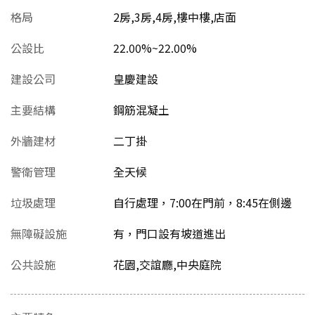
格局
2房,3房,4房,樓中樓,店面
公設比
22.00%~22.00%
建設公司
皇慶建設
主要結構
鋼筋混凝土
外牆建材
二丁掛
警衛管理
全天候
垃圾處理
自行處理，7:00在門前，8:45在側邊
無障礙設施
有，門口設有坡道進出
公共設施
花園,交誼廳,中央庭院