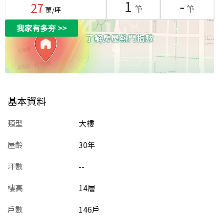
1
-
27
筆
筆
萬/坪
我家有多夯
>>
基本資料
類型
大樓
屋齡
30
年
坪數
--
樓高
14層
戶數
146戶