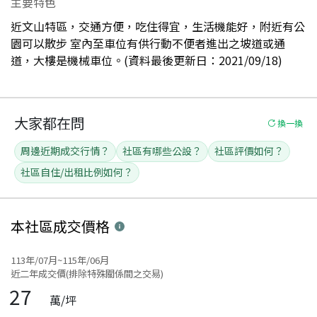
主要特色
近文山特區，交通方便，吃住得宜，生活機能好，附近有公
園可以散步 室內至車位有供行動不便者進出之坡道或通
道，大樓是機械車位。(資料最後更新日：2021/09/18)
大家都在問
換一換
周邊近期成交行情？
社區有哪些公設？
社區評價如何？
社區自住/出租比例如何？
本社區
成交價格
113年/07月~115年/06月
近二年成交價(排除特殊關係間之交易)
27
萬/坪