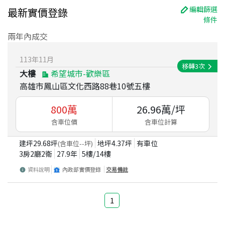
編輯篩選
最新實價登錄
條件
兩年內成交
113
年
11
月
移轉
3
次
大樓
希望城市-歡樂區
高雄市鳳山區文化西路88巷10號五樓
800
萬
26.96
萬/坪
含車位價
含車位計算
建坪
29.68
坪
地坪
4.37
坪
有車位
(含車位
--
坪)
3房2廳2衛
27.9
年
5
樓/
14
樓
資料說明
內政部實價登錄
交易備註
1