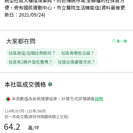
統型社區大樓環境單純，附近傳統市場.全聯福利社採買方
便，旁有國民運動中心，市立醫院生活機能佳(資料最後更
新日：2021/09/24)
大家都在問
換一換
社區自住/出租比例如何？
社區有哪些公設？
社區有2房戶型在售嗎？
社區垃圾處理方式？
本社區
成交價格
本表數值為系統運算結果，計算方式詳情請看
說明
114年/07月~115年/06月
近一年成交價(排除特殊關係間之交易)
64.2
萬/坪