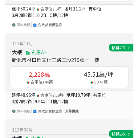
建坪
50.24
坪
地坪
11.1
坪
有車位
含車位
7.6
坪
3房2廳2衛
10.2
年
5
樓/
12
樓
資料說明
內政部實價登錄
113
年
11
月
移轉
2
次
大樓
玄泰A+
新北市林口區文化三路二段279號十一樓
2,228
萬
45.51
萬/坪
含車位
140
萬
50.47
萬
建坪
48.96
坪
地坪
10.79
坪
有車位
含車位
7.59
坪
3房2廳2衛
9.5
年
11
樓/
12
樓
資料說明
內政部實價登錄
交易備註
113
年
08
月
移轉
2
次