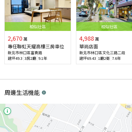
相似
社區
相似
社區
2,670
4,988
萬
萬
專任聯虹天耀高樓三房車位
華尚店面
新北市林口區富貴路
新北市林口區文化三路二段
建坪
49.3
3房2廳
9.1年
建坪
69.43
1廳2衛
7.6年
周邊生活機能