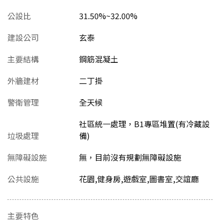
公設比
31.50%~32.00%
建設公司
玄泰
主要結構
鋼筋混凝土
外牆建材
二丁掛
警衛管理
全天候
社區統一處理，B1專區堆置(有冷藏設
垃圾處理
備)
無障礙設施
無，目前沒有規劃無障礙設施
公共設施
花園,健身房,遊戲室,圖書室,交誼廳
主要特色