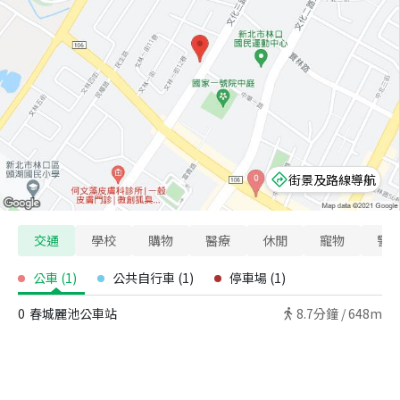
街景及路線導航
交通
學校
購物
醫療
休閒
寵物
警
公車
(
1
)
公共自行車
(
1
)
停車場
(
1
)
0
春城麗池公車站
8.7
分鐘 /
648m