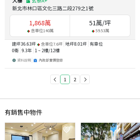
大樓
玄泰A+
新北市林口區文化三路二段279之1號
1,868
萬
51
萬/坪
含車位
140
萬
59.53
萬
建坪
36.63
坪
地坪
8.01
坪
有車位
含車位
7.6
坪
0衛
9.3
年
1 ~ 2
樓/
12
樓
資料說明
內政部實價登錄
1
2
有銷售中物件