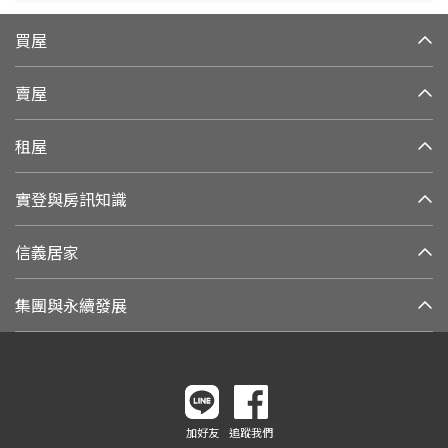
買屋
賣屋
租屋
實登與房訊知識
信義居家
集團與永續發展
加好友
追蹤我們