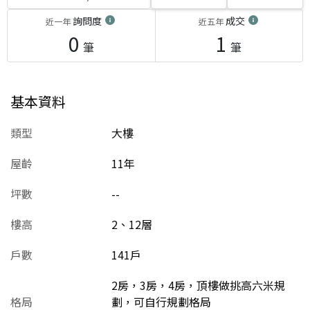
詢問度
成交
近一年
近五年
0
1
筆
筆
基本資料
類型
大樓
屋齡
11
年
坪數
--
樓高
2、12層
戶數
141戶
2房，3房，4房，頂樓做挑高六米規
格局
劃，可自行規劃格局