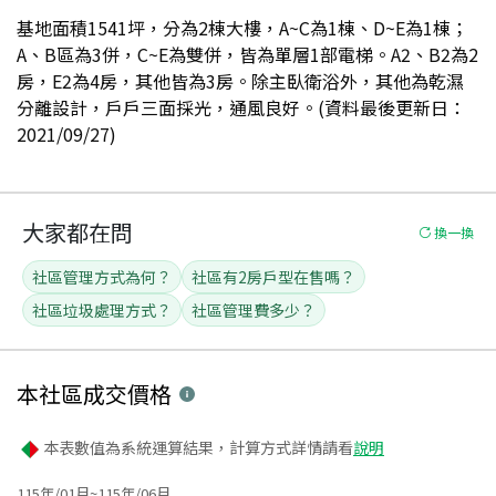
基地面積1541坪，分為2棟大樓，A~C為1棟、D~E為1棟；
A、B區為3併，C~E為雙併，皆為單層1部電梯。A2、B2為2
房，E2為4房，其他皆為3房。除主臥衛浴外，其他為乾濕
分離設計，戶戶三面採光，通風良好。(資料最後更新日：
2021/09/27)
大家都在問
換一換
社區管理方式為何？
社區有2房戶型在售嗎？
社區垃圾處理方式？
社區管理費多少？
本社區
成交價格
本表數值為系統運算結果，計算方式詳情請看
說明
115年/01月~115年/06月