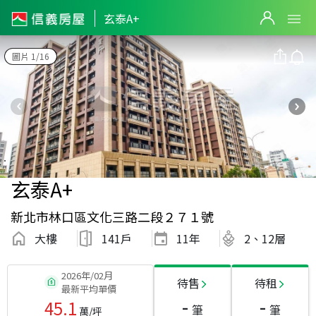
玄泰A+
圖片 1/16
玄泰A+
新北市林口區文化三路二段２７１號
大樓
141戶
11
年
2、12層
2026年/02月
待售
待租
最新平均單價
-
-
45.1
筆
筆
萬/坪