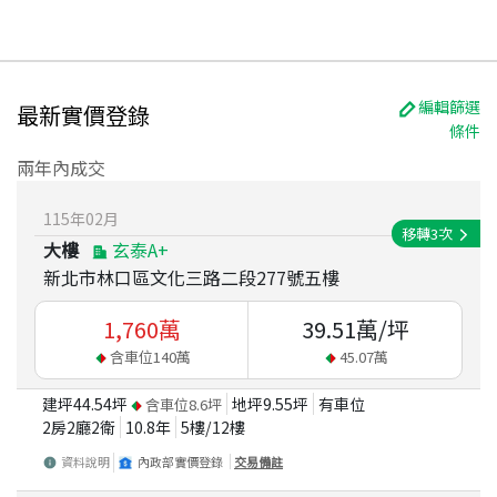
編輯篩選
最新實價登錄
條件
兩年內成交
115
年
02
月
移轉
3
次
大樓
玄泰A+
新北市林口區文化三路二段277號五樓
1,760
萬
39.51
萬/坪
含車位
140
萬
45.07
萬
建坪
44.54
坪
地坪
9.55
坪
有車位
含車位
8.6
坪
2房2廳2衛
10.8
年
5
樓/
12
樓
資料說明
內政部實價登錄
交易備註