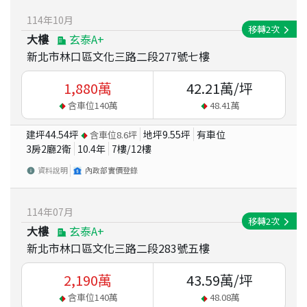
114
年
10
月
移轉
2
次
大樓
玄泰A+
新北市林口區文化三路二段277號七樓
1,880
萬
42.21
萬/坪
含車位
140
萬
48.41
萬
建坪
44.54
坪
地坪
9.55
坪
有車位
含車位
8.6
坪
3房2廳2衛
10.4
年
7
樓/
12
樓
資料說明
內政部實價登錄
114
年
07
月
移轉
2
次
大樓
玄泰A+
新北市林口區文化三路二段283號五樓
2,190
萬
43.59
萬/坪
含車位
140
萬
48.08
萬