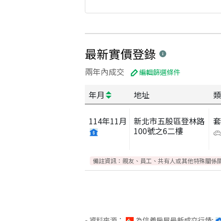
最新實價登錄
兩年內成交
編輯篩選條件
年月
地址
類
114
年
11
月
新北市五股區登林路
100號之6二樓
備註資訊：
親友、員工、共有人或其他特殊關係
- 資料來源：
為信義房屋最新成交行情;