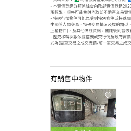
- 本實價登錄分類係綜合內政部實價登錄2
現類型、順序可能會與內政部不動產交易實
- 特殊行情物件可能為受到特別條件或特殊
中關係人間交易、特殊交易情況及標的類型、
上權物件)，及其他備註資訊，關閉後則會恢
- 歷史移轉次數依據信義成交行情及政府實
式為(當筆交易之成交總價/前一筆交易之成
有銷售中物件