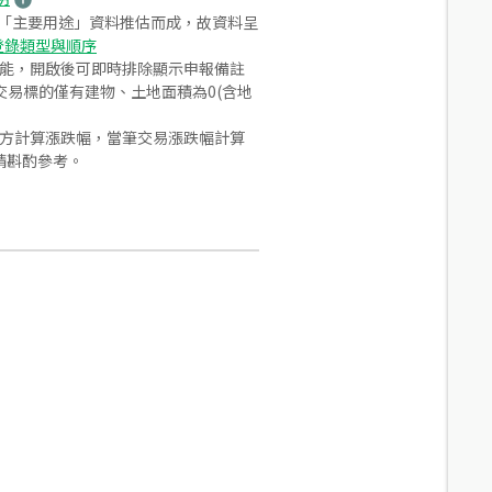
之「主要用途」資料推估而成，故資料呈
登錄類型與順序
功能，開啟後可即時排除顯示申報備註
易標的僅有建物、土地面積為0(含地
合方計算漲跌幅，當筆交易漲跌幅計算
請斟酌參考。