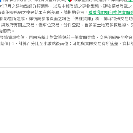
020年7月之建物型態分類調整，以及申報登錄之建物型態、建物權狀登載
價查詢服務網之搜尋結果有所差異，請斟酌參考。
看看我們如何推估實價
關係影響所造成，詳情請參考頁面之粉色「備註資訊」欄。排除特殊交易
與政府有關之交易、僅車位交易、分件登記、含多筆土地或多棟建物、 交
復顯示。
價登錄資訊推估，再由系統比對當筆與前一筆實價登錄，交易明細完全吻
交總價)-1，計算百分比至小數點後兩位；可能與實際交易有所落差，資料