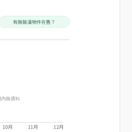
有無裝潢物件在售？
間內無資料
10
月
11
月
12
月