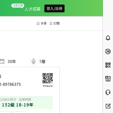
人才招募
登入/註冊
分享
訂閱
30
年
7層
店
2-89786375
掃碼電話聊
方
已成交買方
從業時間
152組
18-19年