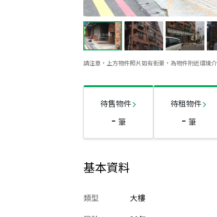
請注意，上方物件照片如有街景，為物件附近環境介
待售物件
待租物件
-
-
筆
筆
基本資料
類型
大樓