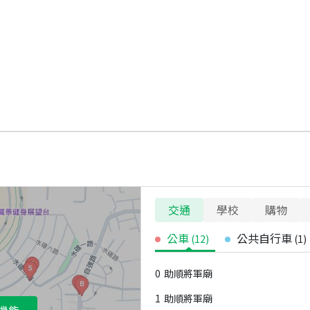
交通
學校
購物
公車
公共自行車
(
12
)
(
1
)
0
助順將軍廟
1
助順將軍廟
機能