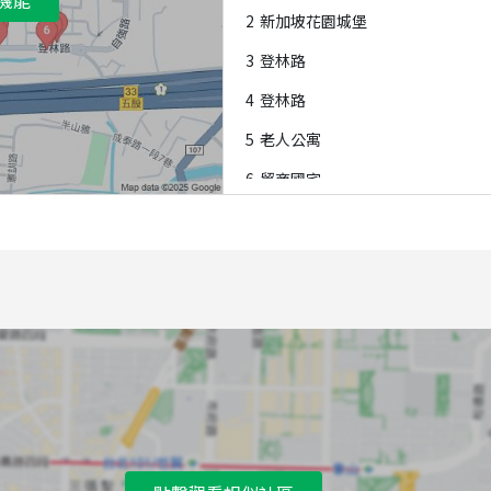
2
新加坡花園城堡
3
登林路
4
登林路
5
老人公寓
6
貿商國宅
7
貿商國宅
8
老人公寓
9
貿商國宅
A
明德路口
B
明德路口