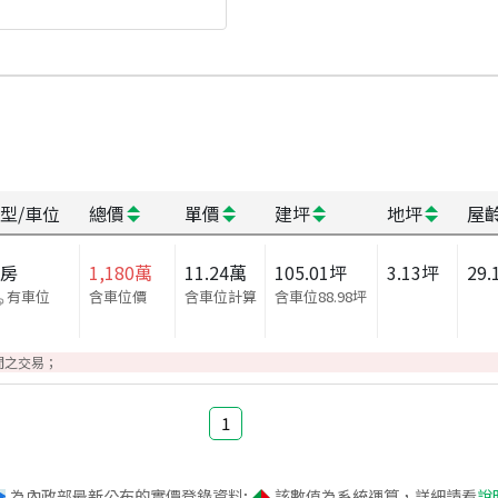
型/車位
總價
單價
建坪
地坪
屋
套房
1,180
萬
11.24
萬
105.01
坪
3.13
坪
29.
有車位
含車位價
含車位計算
含車位
88.98
坪
間之交易；
1
為內政部最新公布的實價登錄資料;
該數值為系統運算，詳細請看
說