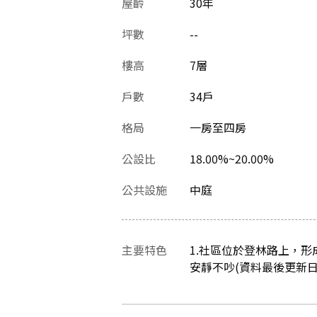
屋齡
30
年
坪數
--
樓高
7層
戶數
34戶
格局
一房至四房
公設比
18.00%~20.00%
公共設施
中庭
主要特色
1.社區位於登林路上，形
安靜不吵(資料最後更新日：20