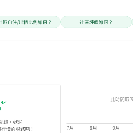
社區自住/出租比例如何？
社區評價如何？
此時間區
紀錄，歡迎
7
月
8
月
9
月
場行情的服務吧！