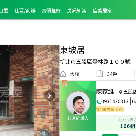
租屋
社區/商辦
實價登錄
房訊知識
信義居家
東坡居
新北市五股區登林路１００號
大樓
34戶
陳家維
五股
0931430313
0
月區業績TOP3
2025年3月區業績TOP2
2023年8月區業績TOP1
社區維護人
已成交賣
166組