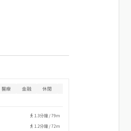
醫療
金融
休閒
寵物
警消
重要設施
1.3
分鐘 /
79m
1.2
分鐘 /
72m