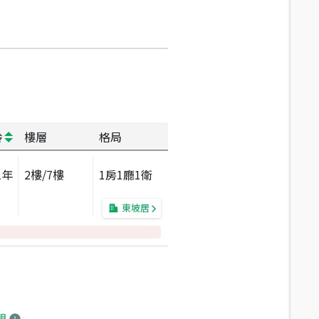
齡
樓層
格局
1
年
2
樓/
7
樓
1房1廳1衛
東坡居
明