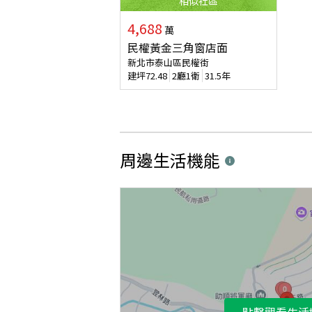
相似
社區
4,688
萬
民權黃金三角窗店面
新北市泰山區民權街
建坪
72.48
2廳1衛
31.5年
周邊生活機能
點擊觀看生活