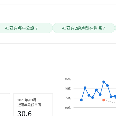
社區有哪些公設？
社區有2房戶型在售嗎？
45萬
40萬
35萬
2025年/03月
近兩年最低單價
30萬
30.6