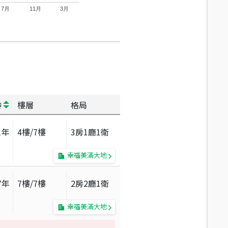
7月
11月
3月
齡
樓層
格局
1
年
4
樓/
7
樓
3房1廳1衛
幸福美滿大地
7
年
7
樓/
7
樓
2房2廳1衛
幸福美滿大地