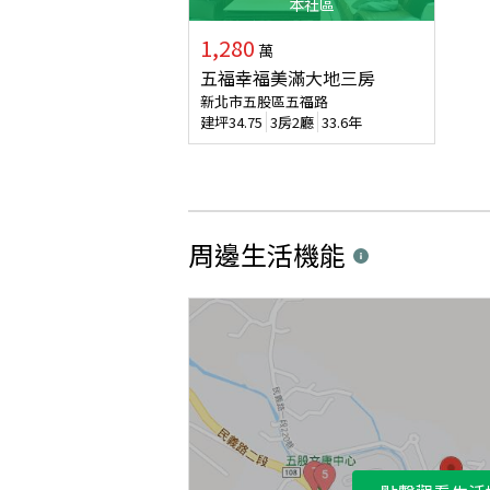
本
社區
1,280
萬
五福幸福美滿大地三房
新北市五股區五福路
建坪
34.75
3房2廳
33.6年
周邊生活機能