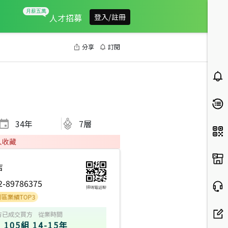
人才招募
登入/註冊
分享
訂閱
34
年
7層
人收藏
店
2-89786375
掃碼電話聊
TOP3
方
已成交買方
從業時間
105組
14-15年