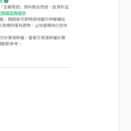
明
之「主要用途」資料推估而成，故資料呈
登錄類型與順序
功能，開啟後可即時排除顯示申報備註
易標的僅有建物、土地面積為0(含地
合方計算漲跌幅，當筆交易漲跌幅計算
請斟酌參考。