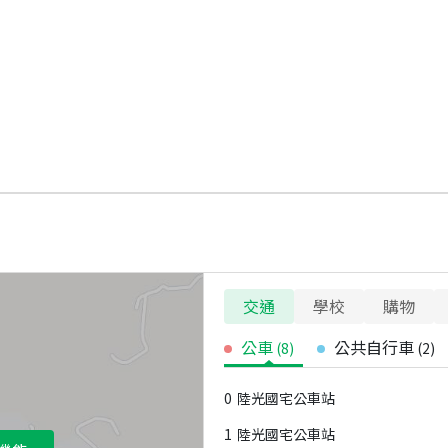
交通
學校
購物
公車
公共自行車
(
8
)
(
2
)
0
陸光國宅公車站
1
陸光國宅公車站