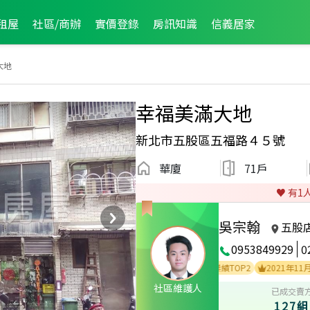
租屋
社區/商辦
實價登錄
房訊知識
信義居家
大地
幸福美滿大地
新北市五股區五福路４５號
華廈
71戶
♥️ 有
1
吳宗翰
五股
0953849929
0
OP3
2024年10月區業績TOP3
2023年1月區業績TOP2
2021年11月區業績
社區維護人
已成交賣
127組