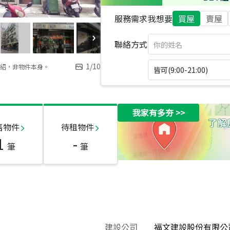
服務需求
我想要
買屋
賣屋
聯絡方式
1
/
10
紹，非物件本身。
皆可(9:00-21:00)
我家有多夯
>>
售物件
待租物件
1
-
筆
筆
建設公司
福文建設股份有限公