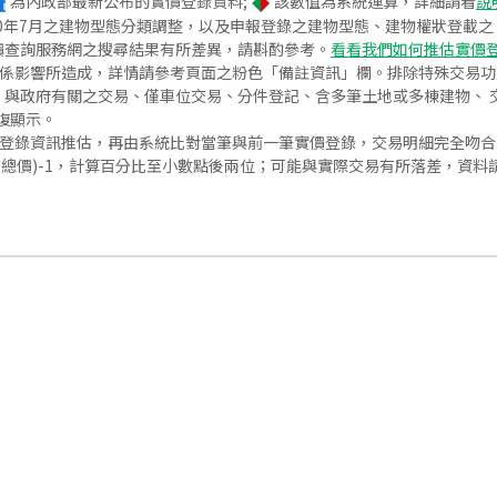
為內政部最新公布的實價登錄資料;
該數值為系統運算，詳細請看
說
020年7月之建物型態分類調整，以及申報登錄之建物型態、建物權狀登載
價查詢服務網之搜尋結果有所差異，請斟酌參考。
看看我們如何推估實價
關係影響所造成，詳情請參考頁面之粉色「備註資訊」欄。排除特殊交易
與政府有關之交易、僅車位交易、分件登記、含多筆土地或多棟建物、 交
復顯示。
價登錄資訊推估，再由系統比對當筆與前一筆實價登錄，交易明細完全吻
交總價)-1，計算百分比至小數點後兩位；可能與實際交易有所落差，資料