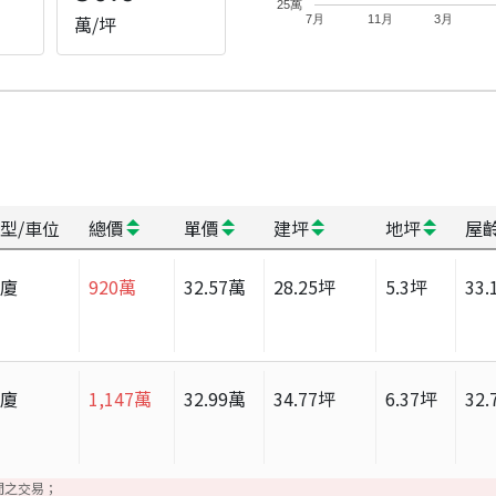
25萬
萬/坪
7月
11月
3月
型/車位
總價
單價
建坪
地坪
屋
華廈
920
萬
32.57
萬
28.25
坪
5.3
坪
33.
華廈
1,147
萬
32.99
萬
34.77
坪
6.37
坪
32.
間之交易；