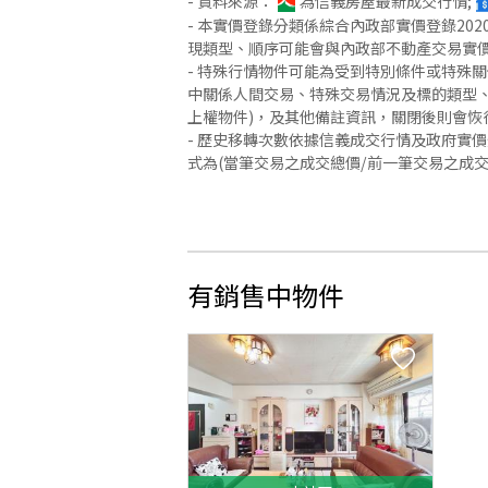
- 資料來源：
為信義房屋最新成交行情;
- 本實價登錄分類係綜合內政部實價登錄2
現類型、順序可能會與內政部不動產交易實
- 特殊行情物件可能為受到特別條件或特殊
中關係人間交易、特殊交易情況及標的類型、
上權物件)，及其他備註資訊，關閉後則會恢
- 歷史移轉次數依據信義成交行情及政府實
式為(當筆交易之成交總價/前一筆交易之成
有銷售中物件