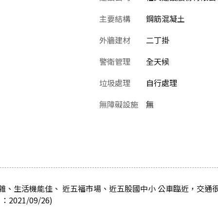
主要結構
鋼筋混凝土
外牆建材
二丁掛
警衛管理
全天候
垃圾處理
自行處理
無障礙設施
無
雜、生活機能佳、 近五福市場、近五股國中小 公車臨近，交通
21/09/26)