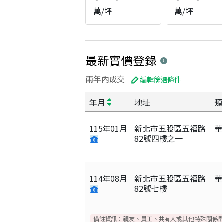
萬/坪
萬/坪
最新實價登錄
兩年內成交
編輯篩選條件
年月
地址
類
115
年
01
月
新北市五股區五福路
82號四樓之一
114
年
08
月
新北市五股區五福路
82號七樓
備註資訊：
親友、員工、共有人或其他特殊關係