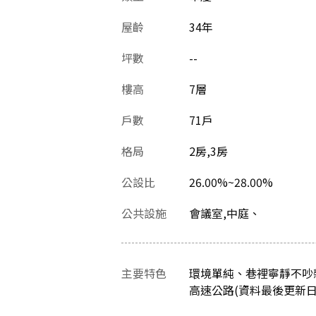
屋齡
34
年
坪數
--
樓高
7層
戶數
71戶
格局
2房,3房
公設比
26.00%~28.00%
公共設施
會議室,中庭、
主要特色
環境單純、巷裡寧靜不吵
高速公路(資料最後更新日：20