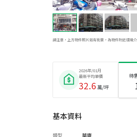
請注意，上方物件照片如有街景，為物件附近環境介
2026年/01月
待
最新平均單價
32.6
萬/坪
基本資料
類型
華廈