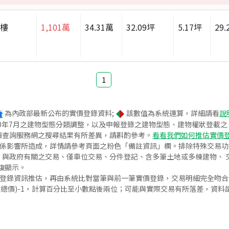
大樓
1,101
萬
34.31
萬
32.09
坪
5.17
坪
29.
1
為內政部最新公布的實價登錄資料;
該數值為系統運算，詳細請看
說
020年7月之建物型態分類調整，以及申報登錄之建物型態、建物權狀登載
價查詢服務網之搜尋結果有所差異，請斟酌參考。
看看我們如何推估實價
關係影響所造成，詳情請參考頁面之粉色「備註資訊」欄。排除特殊交易
與政府有關之交易、僅車位交易、分件登記、含多筆土地或多棟建物、 交
復顯示。
價登錄資訊推估，再由系統比對當筆與前一筆實價登錄，交易明細完全吻
交總價)-1，計算百分比至小數點後兩位；可能與實際交易有所落差，資料