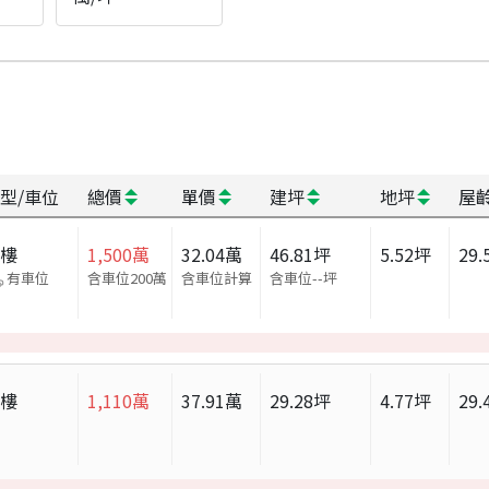
型/車位
總價
單價
建坪
地坪
屋
大樓
1,500
萬
32.04
萬
46.81
坪
5.52
坪
29.
有車位
含車位200萬
含車位計算
含車位
--
坪
大樓
1,110
萬
37.91
萬
29.28
坪
4.77
坪
29.