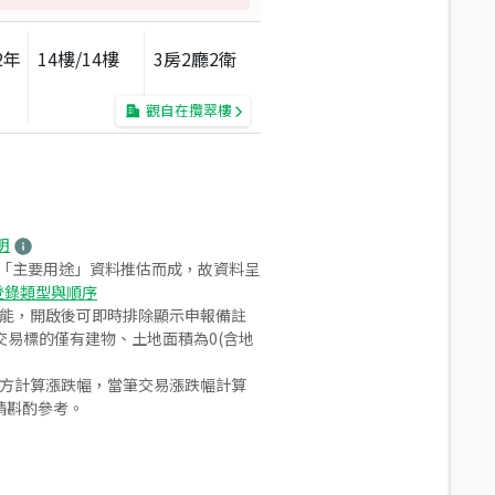
2
年
14
樓/
14
樓
3房2廳2衛
觀自在攬翠樓
明
之「主要用途」資料推估而成，故資料呈
登錄類型與順序
功能，開啟後可即時排除顯示申報備註
易標的僅有建物、土地面積為0(含地
合方計算漲跌幅，當筆交易漲跌幅計算
請斟酌參考。