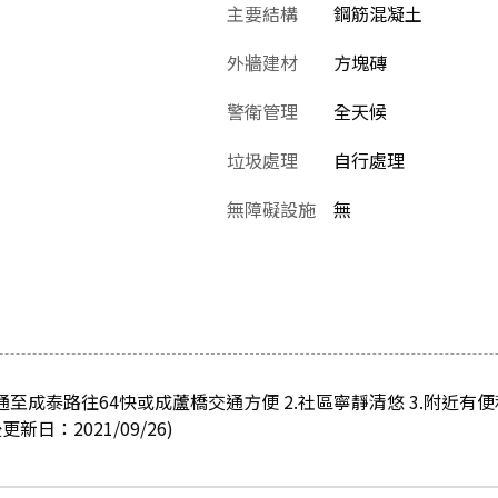
主要結構
鋼筋混凝土
外牆建材
方塊磚
警衛管理
全天候
垃圾處理
自行處理
無障礙設施
無
通至成泰路往64快或成蘆橋交通方便 2.社區寧靜清悠 3.附近有
日：2021/09/26)