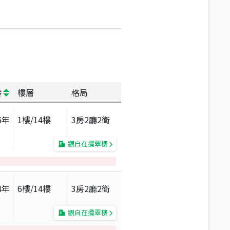
齡
樓層
格局
5
年
1
樓/
14
樓
3房2廳2衛
觀自在攬翠樓
4
年
6
樓/
14
樓
3房2廳2衛
觀自在攬翠樓