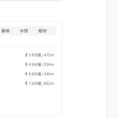
醫療
休閒
寵物
警消
重要設施
5.9
分鐘 /
475m
6.9
分鐘 /
554m
6.8
分鐘 /
540m
7.6
分鐘 /
602m