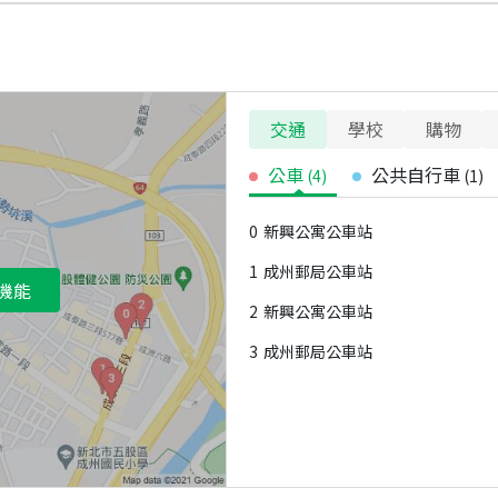
交通
學校
購物
公車
公共自行車
(
4
)
(
1
)
0
新興公寓公車站
1
成州郵局公車站
機能
2
新興公寓公車站
3
成州郵局公車站