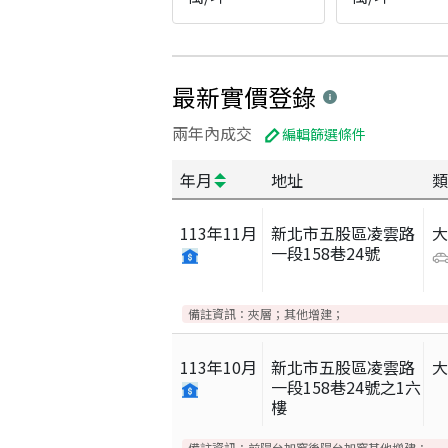
最新實價登錄
兩年內成交
編輯篩選條件
年月
地址
類
113
年
11
月
新北市五股區凌雲路
一段158巷24號
備註資訊：
夾層；其他增建；
113
年
10
月
新北市五股區凌雲路
一段158巷24號之1六
樓
備註資訊：
前陽台加窗後陽台加窗其他增建；