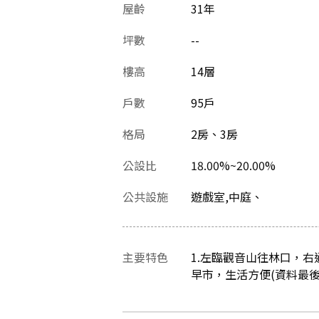
屋齡
31
年
坪數
--
樓高
14層
戶數
95戶
格局
2房、3房
公設比
18.00%~20.00%
公共設施
遊戲室,中庭、
主要特色
1.左臨觀音山往林口，右
早市，生活方便(資料最後更新