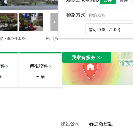
聯絡方式
皆可(9:00-21:00)
1
/
5
紹，非物件本身。
我家有多夯
>>
物件
待租物件
-
筆
筆
建設公司
春之頌建設