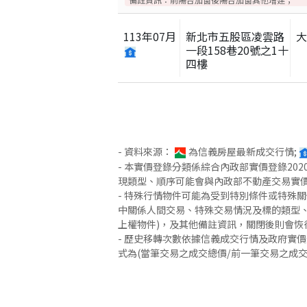
113
年
07
月
新北市五股區凌雲路
一段158巷20號之1十
四樓
- 資料來源：
為信義房屋最新成交行情;
- 本實價登錄分類係綜合內政部實價登錄2
現類型、順序可能會與內政部不動產交易實
- 特殊行情物件可能為受到特別條件或特殊
中關係人間交易、特殊交易情況及標的類型、
上權物件)，及其他備註資訊，關閉後則會恢
- 歷史移轉次數依據信義成交行情及政府實
式為(當筆交易之成交總價/前一筆交易之成