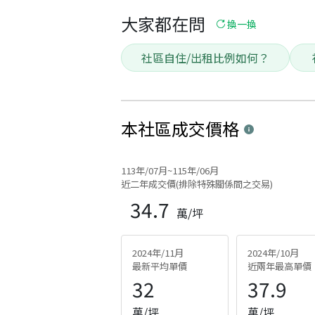
大家都在問
換一換
社區自住/出租比例如何？
本社區
成交價格
113年/07月~115年/06月
近二年成交價(排除特殊關係間之交易)
34.7
萬/坪
2024年/11月
2024年/10月
最新平均單價
近兩年最高單價
32
37.9
萬/坪
萬/坪