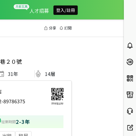
人才招募
登入/註冊
分享
訂閱
巷２０號
31
年
14層
店
2-89786375
掃碼電話聊
2-3年
從業時間
出租
租屋