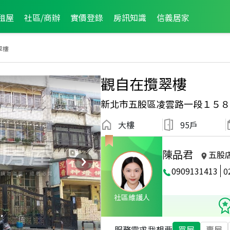
租屋
社區/商辦
實價登錄
房訊知識
信義居家
翠樓
觀自在攬翠樓
新北市五股區凌雲路一段１５８
大樓
95戶
陳品君
五股
0909131413
0
2026年7月龍虎榜
2024年3月龍虎榜
社區維護人
服務需求
我想要
買屋
賣屋